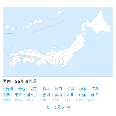
35
国内：
都道府県
北海道
青森
岩手
宮城
秋田
茨城
栃木
群馬
千葉
東京
神奈川
新潟
富山
石川
山梨
岐阜
静岡
愛知
三重
滋賀
京都
大阪
兵庫
奈良
和歌山
島根
広島
福岡
佐賀
長崎
熊本
大分
もっと見る
宮崎
鹿児島
沖縄