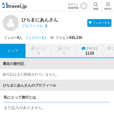
ログイン
新規登録
検索
MENU
ひらまにあんさん
フォローする
プロフィール
0
1
935,235
フォロー
人
フォロワー
人
アクセス
旅行記
写真
クチコミ
トップ
0
0
1135
最近の旅行記
旅行記はまだ投稿されていません。
ひらまにあんさんのプロフィール
私にとって旅行とは
まだ記入がありません。