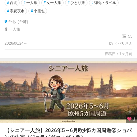
#
台北
#
一人旅
#
女一人旅
#
ひとり旅
#
弾丸トラベル
#
寧夏夜市
#
小籠包
台北（台湾）
一人旅
55
2026/06/24～
by ヒバリさん
投稿日：1ヶ月前
1
【シニア一人旅】2026年5～6月欧州5カ国周遊②ショパ