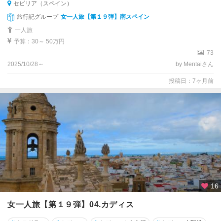
セビリア（スペイン）
旅行記グループ
女一人旅【第１９弾】南スペイン
一人旅
予算：30～ 50万円
73
2025/10/28～
by Mentaiさん
投稿日：7ヶ月前
16
女一人旅【第１９弾】04.カディス