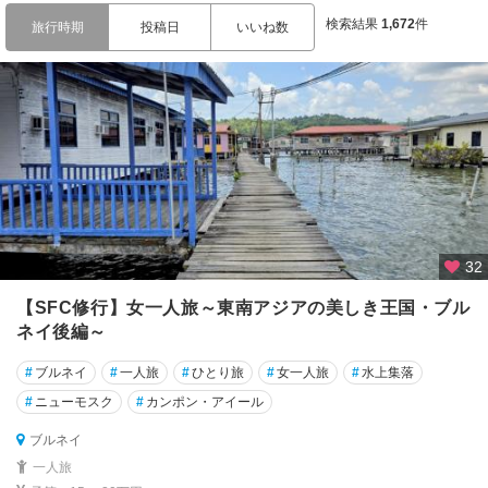
極
検索結果
1,672
件
旅行時期
投稿日
いいね数
・
南
極
32
【SFC修行】女一人旅～東南アジアの美しき王国・ブル
ネイ後編～
#
ブルネイ
#
一人旅
#
ひとり旅
#
女一人旅
#
水上集落
#
ニューモスク
#
カンポン・アイール
ブルネイ
一人旅