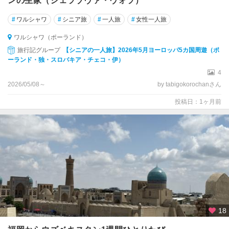
ンの生家（ジェラゾヴァ・ヴォラ）
#
ワルシャワ
#
シニア旅
#
一人旅
#
女性一人旅
ワルシャワ（ポーランド）
旅行記グループ
【シニアの一人旅】2026年5月ヨーロッパ5カ国周遊（ポ
ーランド・独・スロバキア・チェコ・伊）
4
2026/05/08～
by tabigokorochanさん
投稿日：1ヶ月前
18