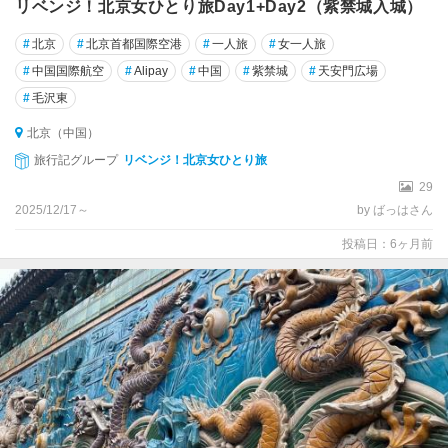
リベンジ！北京女ひとり旅Day1+Day2（紫禁城入城）
#
北京
#
北京首都国際空港
#
一人旅
#
女一人旅
#
中国国際航空
#
Alipay
#
中国
#
紫禁城
#
天安門広場
#
毛沢東
北京（中国）
旅行記グループ
リベンジ！北京女ひとり旅
29
2025/12/17～
by ばっはさん
投稿日：6ヶ月前