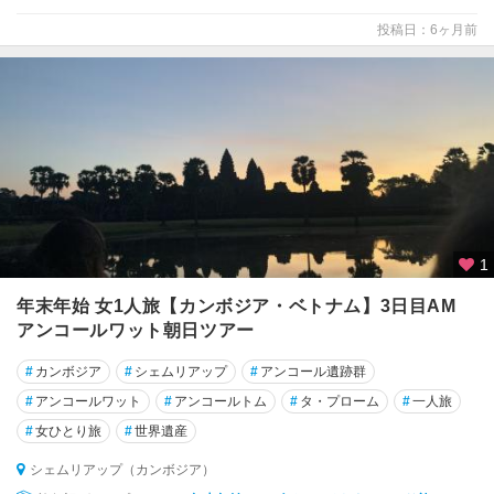
投稿日：6ヶ月前
1
年末年始 女1人旅【カンボジア・ベトナム】3日目AM
アンコールワット朝日ツアー
#
カンボジア
#
シェムリアップ
#
アンコール遺跡群
#
アンコールワット
#
アンコールトム
#
タ・プローム
#
一人旅
#
女ひとり旅
#
世界遺産
シェムリアップ（カンボジア）