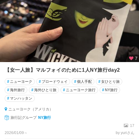
7
【女一人旅】マルフォイのために1人NY旅行day2
#
ニューヨーク
#
ブロードウェイ
#
個人手配
#
女ひとり旅
#
海外旅行
#
海外ひとり旅
#
ニューヨーク旅行
#
NY旅行
#
マンハッタン
ニューヨーク（アメリカ）
旅行記グループ
NY旅行
17
2026/01/09～
by yuriさん