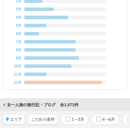
2月
ア
3月
ニ
ア
4月
・
5月
ミ
6月
ク
ロ
7月
ネ
8月
シ
9月
ア
10月
中
11月
近
12月
東
ア
フ
#
女一人旅の旅行記・ブログ
全1,672件
リ
カ
エリア
こだわり条件
1～3月
4～6月
北