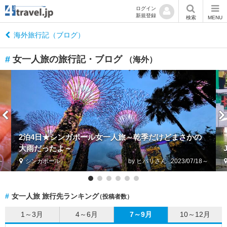
ログイン
新規登録
閉
検索
MENU
じ
る
海外旅行記（ブログ）
#
女一人旅の旅行記・ブログ
（海外）
ニ
2泊4日★シンガポール女一人旅～乾季だけどまさかの
大雨だったよ～
2～
シンガポール
by ヒバリ
2023/07/18～
#
女一人旅 旅行先ランキング
（投稿者数）
海
外
1～3月
4～6月
7～9月
10～12月
す