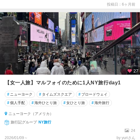
投稿日：6ヶ月前
27
【女一人旅】マルフォイのために1人NY旅行day1
#
ニューヨーク
#
タイムズスクエア
#
ブロードウェイ
#
個人手配
#
海外ひとり旅
#
女ひとり旅
#
海外旅行
ニューヨーク（アメリカ）
旅行記グループ
NY旅行
24
2026/01/09～
by yuriさん