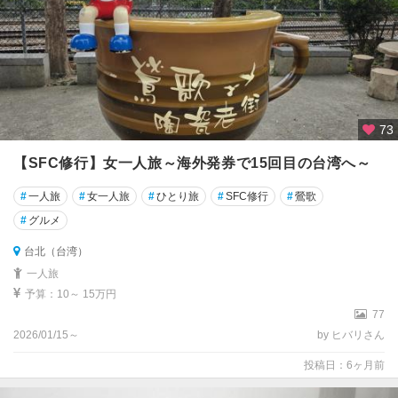
73
【SFC修行】女一人旅～海外発券で15回目の台湾へ～
#
一人旅
#
女一人旅
#
ひとり旅
#
SFC修行
#
鶯歌
#
グルメ
台北（台湾）
一人旅
予算：10～ 15万円
77
2026/01/15～
by ヒバリさん
投稿日：6ヶ月前