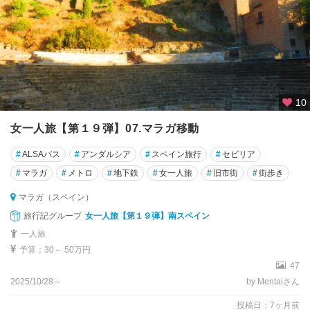
10
女一人旅【第１９弾】07.マラガ移動
#
ALSAバス
#
アンダルシア
#
スペイン旅行
#
セビリア
#
マラガ
#
メトロ
#
地下鉄
#
女一人旅
#
旧市街
#
街歩き
マラガ（スペイン）
旅行記グループ
女一人旅【第１９弾】南スペイン
一人旅
予算：30～ 50万円
47
2025/10/28～
by Mentaiさん
投稿日：7ヶ月前