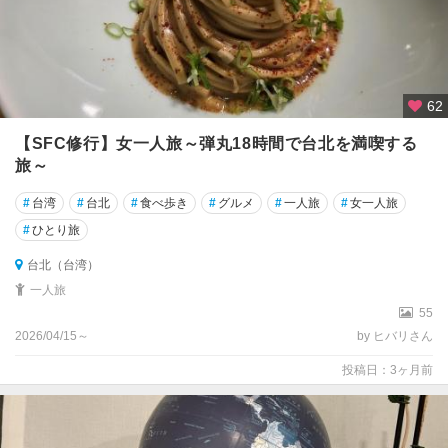
62
【SFC修行】女一人旅～弾丸18時間で台北を満喫する
旅～
#
台湾
#
台北
#
食べ歩き
#
グルメ
#
一人旅
#
女一人旅
#
ひとり旅
台北（台湾）
一人旅
55
2026/04/15～
by ヒバリさん
投稿日：3ヶ月前