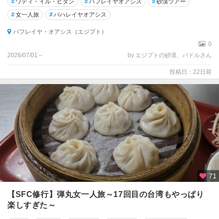
#
ワディ・イル・ヒタン
#
バフレイヤオアシス
#
砂漠ツアー
#
女一人旅
#
バハレイヤオアシス
バフレイヤ・オアシス（エジプト）
0
2026/07/01～
by エジプトの砂漠、バドルさん
投稿日：22日前
71
【SFC修行】弾丸女一人旅～17回目の台湾もやっぱり
楽しすぎた～