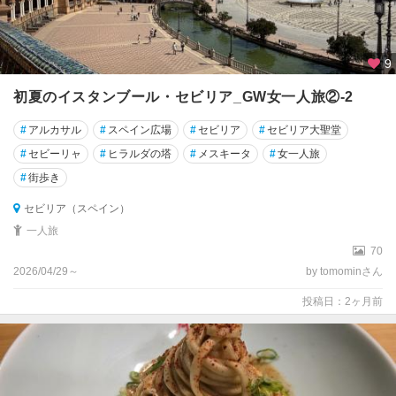
9
初夏のイスタンブール・セビリア_GW女一人旅②-2
#
アルカサル
#
スペイン広場
#
セビリア
#
セビリア大聖堂
#
セビーリャ
#
ヒラルダの塔
#
メスキータ
#
女一人旅
#
街歩き
セビリア（スペイン）
一人旅
70
2026/04/29～
by tomominさん
投稿日：2ヶ月前