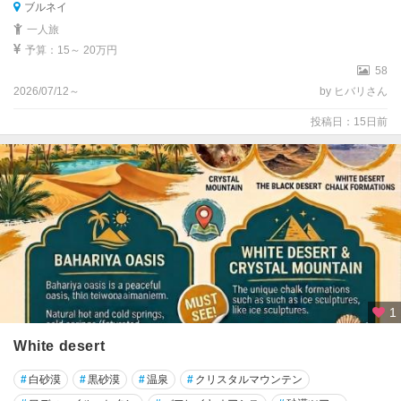
ブルネイ
一人旅
予算：15～ 20万円
58
2026/07/12～
by ヒバリさん
投稿日：15日前
1
White desert
#
白砂漠
#
黒砂漠
#
温泉
#
クリスタルマウンテン