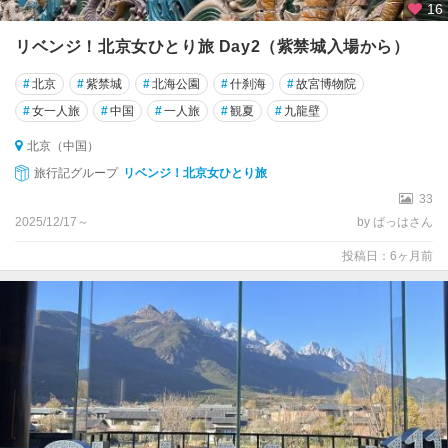
16
リベンジ！北京女ひとり旅 Day2（紫禁城入場から）
#
北京
#
紫禁城
#
北海公園
#
什刹海
#
故宮博物院
#
女一人旅
#
中国
#
一人旅
#
観夏
#
九龍壁
北京（中国）
旅行記グループ
リベンジ！北京女ひとり旅
33
2025/12/17～
by ばっはさん
投稿日：6ヶ月前