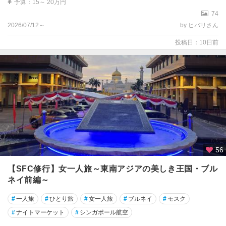
予算：15～ 20万円
74
2026/07/12～
by ヒバリさん
投稿日：10日前
56
【SFC修行】女一人旅～東南アジアの美しき王国・ブル
ネイ前編～
#
一人旅
#
ひとり旅
#
女一人旅
#
ブルネイ
#
モスク
#
ナイトマーケット
#
シンガポール航空