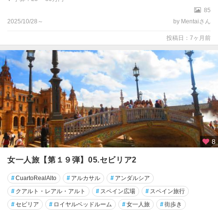
85
2025/10/28～
by Mentaiさん
投稿日：7ヶ月前
8
女一人旅【第１９弾】05.セビリア2
#
CuartoRealAlto
#
アルカサル
#
アンダルシア
#
クアルト・レアル・アルト
#
スペイン広場
#
スペイン旅行
#
セビリア
#
ロイヤルベッドルーム
#
女一人旅
#
街歩き