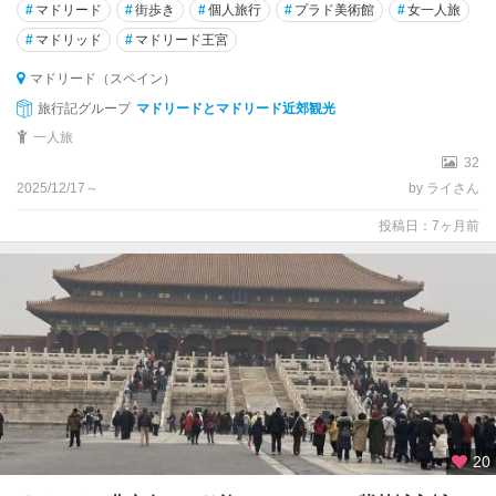
#
マドリード
#
街歩き
#
個人旅行
#
プラド美術館
#
女一人旅
#
マドリッド
#
マドリード王宮
マドリード（スペイン）
旅行記グループ
マドリードとマドリード近郊観光
一人旅
32
2025/12/17～
by ライさん
投稿日：7ヶ月前
20