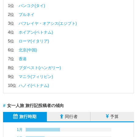
べ
1位
バンコク(タイ)
て
2位
ブルネイ
ア
3位
バフレイヤ・オアシス(エジプト)
ジ
4位
ホイアン(ベトナム)
ア
5位
ローマ(イタリア)
ヨ
6位
北京(中国)
ー
7位
香港
ロ
ッ
8位
ブダペスト(ハンガリー)
パ
9位
マニラ(フィリピン)
北
10位
ハノイ(ベトナム)
米
中
#
女一人旅 旅行記投稿者の傾向
南
旅行時期
同行者
予算
米
オ
1月
セ