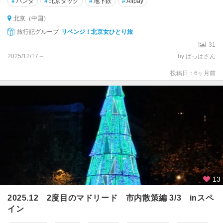
#
パンダ
#
北京ダック
#
地下鉄
#
Alipay
北京（中国）
旅行記グループ
リベンジ！北京女ひとり旅
31
2025/12/17～
by ばっはさん
投稿日：6ヶ月前
13
2025.12 2度目のマドリード 市内散策編 3/3 inスペ
イン