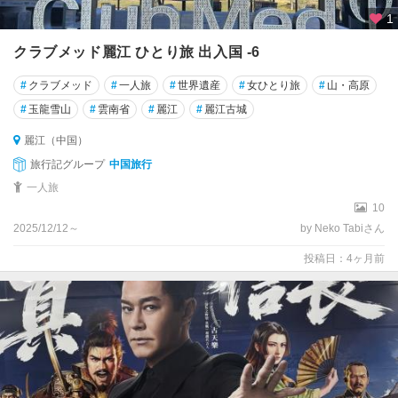
1
クラブメッド麗江 ひとり旅 出入国 -6
#
クラブメッド
#
一人旅
#
世界遺産
#
女ひとり旅
#
山・高原
#
玉龍雪山
#
雲南省
#
麗江
#
麗江古城
麗江（中国）
旅行記グループ
中国旅行
一人旅
10
2025/12/12～
by Neko Tabiさん
投稿日：4ヶ月前