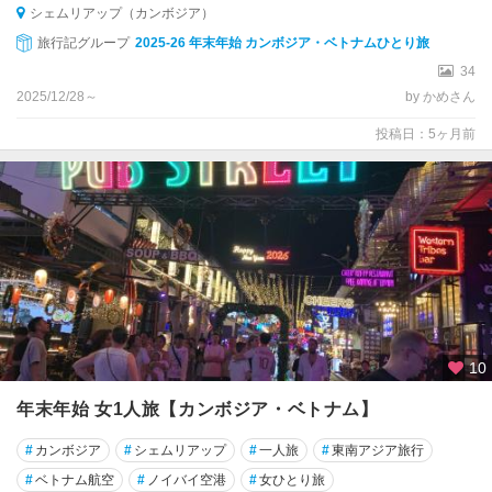
シェムリアップ（カンボジア）
旅行記グループ
2025-26 年末年始 カンボジア・ベトナムひとり旅
34
2025/12/28～
by かめさん
投稿日：5ヶ月前
10
年末年始 女1人旅【カンボジア・ベトナム】
#
カンボジア
#
シェムリアップ
#
一人旅
#
東南アジア旅行
#
ベトナム航空
#
ノイバイ空港
#
女ひとり旅