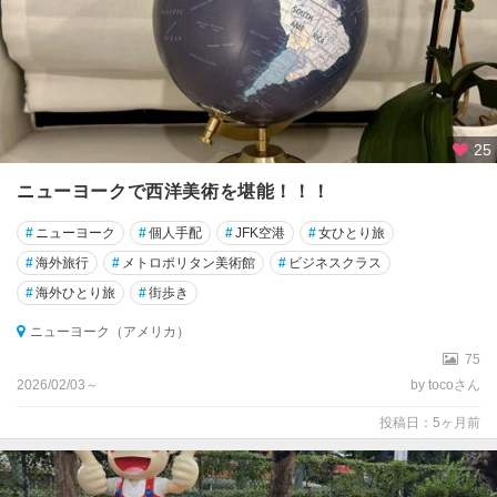
25
ニューヨークで西洋美術を堪能！！！
#
ニューヨーク
#
個人手配
#
JFK空港
#
女ひとり旅
#
海外旅行
#
メトロポリタン美術館
#
ビジネスクラス
#
海外ひとり旅
#
街歩き
ニューヨーク（アメリカ）
75
2026/02/03～
by tocoさん
投稿日：5ヶ月前