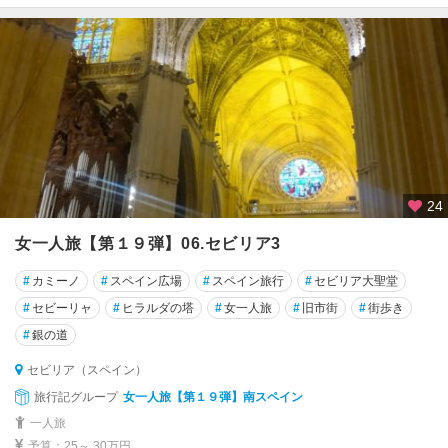
24
女一人旅【第１９弾】06.セビリア3
#
カミーノ
#
スペイン広場
#
スペイン旅行
#
セビリア大聖堂
#
セビーリャ
#
ヒラルダの塔
#
女一人旅
#
旧市街
#
街歩き
#
銀の道
セビリア（スペイン）
旅行記グループ
女一人旅【第１９弾】南スペイン
一人旅
予算：25～ 30万円