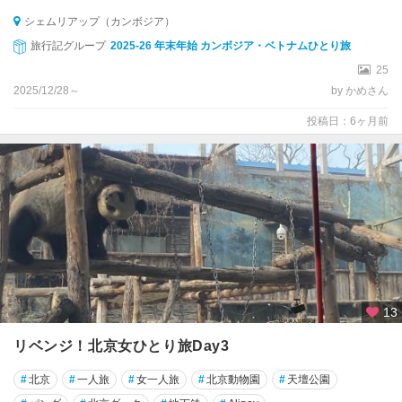
シェムリアップ（カンボジア）
旅行記グループ
2025-26 年末年始 カンボジア・ベトナムひとり旅
25
2025/12/28～
by かめさん
投稿日：6ヶ月前
13
リベンジ！北京女ひとり旅Day3
#
北京
#
一人旅
#
女一人旅
#
北京動物園
#
天壇公園