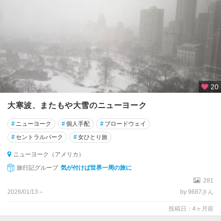
20
大寒波、またもや大雪のニューヨーク
#
ニューヨーク
#
個人手配
#
ブロードウェイ
#
セントラルパーク
#
女ひとり旅
ニューヨーク（アメリカ）
旅行記グループ
気が付けば世界一周の旅に
281
2026/01/13～
by 9687さん
投稿日：4ヶ月前