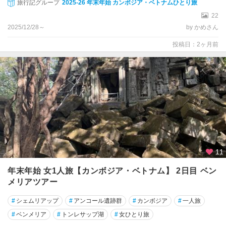
旅行記グループ
2025-26 年末年始 カンボジア・ベトナムひとり旅
22
2025/12/28～
by かめさん
投稿日：2ヶ月前
11
年末年始 女1人旅【カンボジア・ベトナム】 2日目 ベン
メリアツアー
#
シェムリアップ
#
アンコール遺跡群
#
カンボジア
#
一人旅
#
ベンメリア
#
トンレサップ湖
#
女ひとり旅