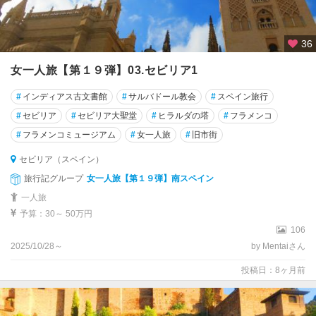
36
女一人旅【第１９弾】03.セビリア1
#
インディアス古文書館
#
サルバドール教会
#
スペイン旅行
#
セビリア
#
セビリア大聖堂
#
ヒラルダの塔
#
フラメンコ
#
フラメンコミュージアム
#
女一人旅
#
旧市街
セビリア（スペイン）
旅行記グループ
女一人旅【第１９弾】南スペイン
一人旅
予算：30～ 50万円
106
2025/10/28～
by Mentaiさん
投稿日：8ヶ月前