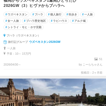
福岡からウズベキスタン1週間ひとりたび
2026GW（3）ヒヴァからブハラへ
#
ウズベキスタン
#
ブハラ
#
個人旅行
#
街歩き
#
一人旅
#
女一人旅
#
ブハラ歴史地区
#
ラビハウス
#
アルク城
#
シトライ・モヒ・ホサ宮殿
ブハラ（ウズベキスタン）
旅行記グループ
ウズベキスタン2026GW
一人旅
予算：10～ 15万円
51
2026/04/30～
by こーらちゃさん
投稿日：2ヶ月前