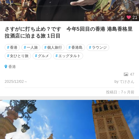
21
さすがに打ち止め？です 今年5回目の香港 港島香格里
拉酒店に泊まる旅 1日目
#
香港
#
一人旅
#
個人旅行
#
香港島
#
ラウンジ
#
女ひとり旅
#
グルメ
#
エッグタルト
香港
47
2025/12/02～
by てけさん
投稿日：7ヶ月前