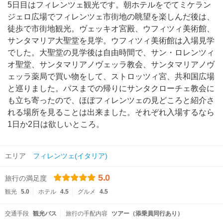
5日目はフィレンツェ観光です。朝ホテルをでてミケラン
ジェロ広場でフィレンツェ市街地の眺望を楽しんだ後は、
徒歩で市街地観光。ヴェッキオ宮殿、ウフィツィ美術館、
サンタマリア大聖堂を見学。ウフィツィ美術館は入場見学
でした。大聖堂の見学後は自由時間で、サン・ロレンツィ
オ聖堂、サンタマリアノヴェッラ教会、サンタマリアノヴ
ェッラ薬局で買い物をして、ストロッツィ宮、共和国広場
と巡りました。バスまでの帰りにサンタクローチェ教会に
も立ち寄ったので、ほぼフィレンツェの見どころと紹介さ
れる場所を見ることは出来ました。それぞれ入場するなら
1日か2日は欲しいところ。
エリア
フィレンツェ(イタリア)
5.0
旅行の満足度
観光
5.0
ホテル
4.5
グルメ
4.5
交通手段
観光バス
旅行の手配内容
ツアー（添乗員同行あり）