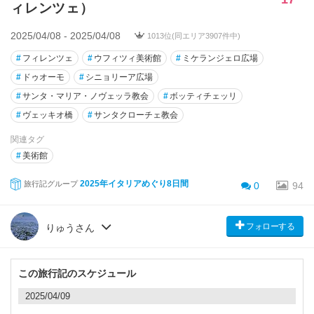
ィレンツェ）
2025/04/08 - 2025/04/08
1013位(同エリア3907件中)
#
フィレンツェ
#
ウフィツィ美術館
#
ミケランジェロ広場
#
ドゥオーモ
#
シニョリーア広場
#
サンタ・マリア・ノヴェッラ教会
#
ボッティチェッリ
#
ヴェッキオ橋
#
サンタクローチェ教会
関連タグ
#
美術館
2025年イタリアめぐり8日間
旅行記グループ
0
94
フォローする
りゅうさん
この旅行記のスケジュール
2025/04/09