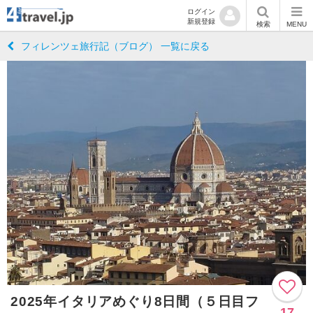
ログイン
新規登録
検索
MENU
フィレンツェ旅行記（ブログ） 一覧に戻る
2025年イタリアめぐり8日間（５日目フ
17