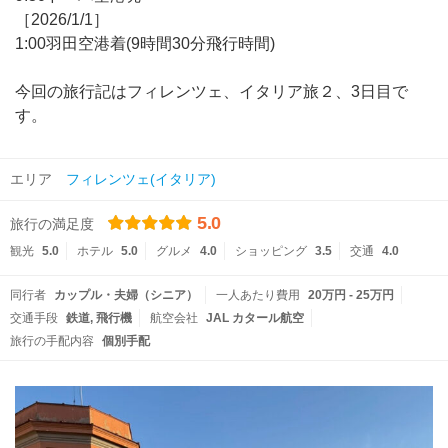
［2026/1/1］
1:00羽田空港着(9時間30分飛行時間)
今回の旅行記はフィレンツェ、イタリア旅２、3日目で
す。
エリア
フィレンツェ(イタリア)
5.0
旅行の満足度
観光
5.0
ホテル
5.0
グルメ
4.0
ショッピング
3.5
交通
4.0
同行者
カップル・夫婦（シニア）
一人あたり費用
20万円 - 25万円
交通手段
鉄道
飛行機
航空会社
JAL カタール航空
旅行の手配内容
個別手配