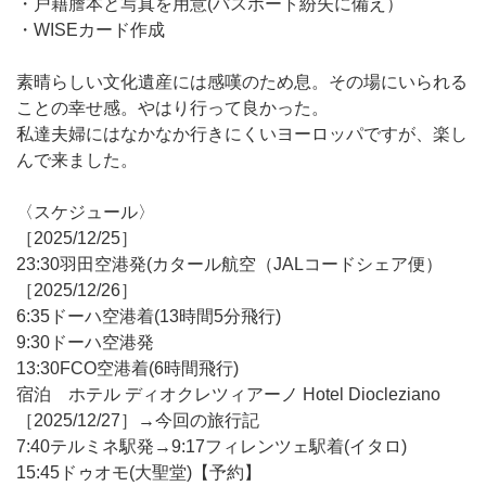
・戸籍謄本と写真を用意(パスポート紛失に備え）
・WISEカード作成
素晴らしい文化遺産には感嘆のため息。その場にいられる
ことの幸せ感。やはり行って良かった。
私達夫婦にはなかなか行きにくいヨーロッパですが、楽し
んで来ました。
〈スケジュール〉
［2025/12/25］
23:30羽田空港発(カタール航空（JALコードシェア便）
［2025/12/26］
6:35ドーハ空港着(13時間5分飛行)
9:30ドーハ空港発
13:30FCO空港着(6時間飛行)
宿泊 ホテル ディオクレツィアーノ Hotel Diocleziano
［2025/12/27］→今回の旅行記
7:40テルミネ駅発→9:17フィレンツェ駅着(イタロ)
15:45ドゥオモ(大聖堂)【予約】