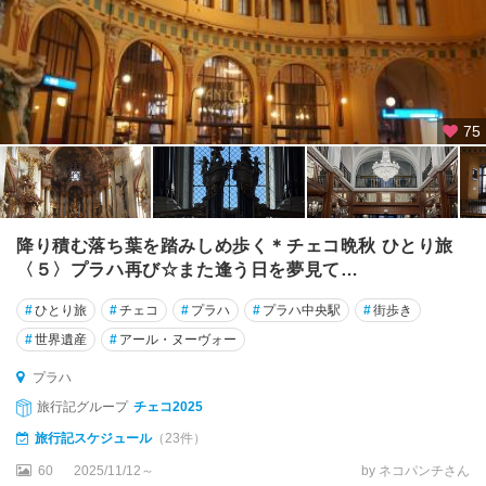
75
降り積む落ち葉を踏みしめ歩く＊チェコ晩秋 ひとり旅
〈５〉プラハ再び☆また逢う日を夢見て…
#
ひとり旅
#
チェコ
#
プラハ
#
プラハ中央駅
#
街歩き
#
世界遺産
#
アール・ヌーヴォー
プラハ
旅行記グループ
チェコ2025
旅行記スケジュール
（23件）
60
2025/11/12～
by ネコパンチさん