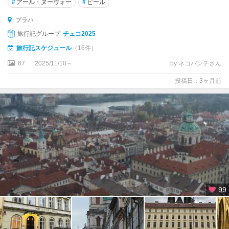
#
アール・ヌーヴォー
#
ビール
プラハ
旅行記グループ
チェコ2025
旅行記スケジュール
（16件）
67
2025/11/10～
by ネコパンチさん
投稿日：3ヶ月前
99