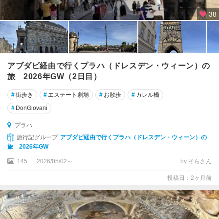
ブ
38
ロ
ト
ブ
ル
アブダビ経由で行くプラハ（ドレスデン・ウィーン）の
ノ
旅 2026年GW（2日目）
プ
#
街歩き
#
エステート劇場
#
お散歩
#
カレル橋
ル
#
DonGiovani
ゼ
ニ
プラハ
ュ
旅行記グループ
アブダビ経由で行くプラハ（ドレスデン・ウィーン）の
旅 2026年GW
ヘ
プ
145
2026/05/02～
by そらさん
投稿日：2ヶ月前
マ
リ
ャ
ー