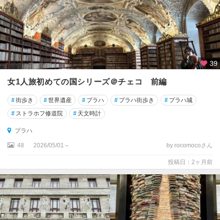
ン
ス
ケ
ー
・
ラ
39
ー
ズ
女1人旅初めての国シリーズ＠チェコ 前編
ニ
ェ
#
街歩き
#
世界遺産
#
プラハ
#
プラハ街歩き
#
プラハ城
#
ストラホフ修道院
#
天文時計
リ
ト
プラハ
ミ
48
2026/05/01～
by rocomocoさん
シ
ュ
投稿日：2ヶ月前
ル