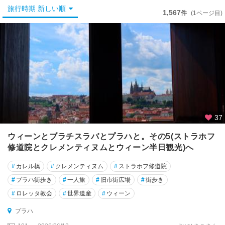
ー
旅行時期 新しい順
・
1,567
件
(1ページ目)
ク
ル
ム
ロ
フ
★
プ
ラ
ハ
37
ウィーンとブラチスラバとプラハと。その5(ストラホフ
オ
修道院とクレメンティヌムとウィーン半日観光)へ
ロ
モ
#
カレル橋
#
クレメンティヌム
#
ストラホフ修道院
ウ
ツ
#
プラハ街歩き
#
一人旅
#
旧市街広場
#
街歩き
#
ロレッタ教会
#
世界遺産
#
ウィーン
カ
ル
プラハ
ロ