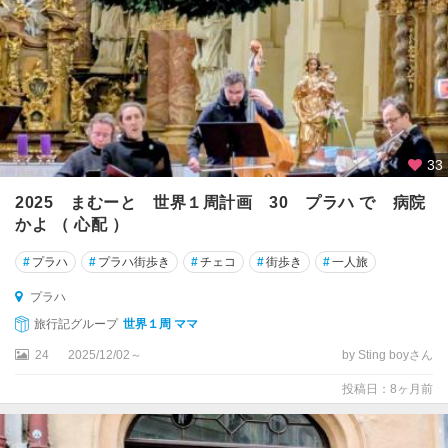
33
2025 まむーと 世界１周計画 30 プラハ で 病院
かよ （ 心配 ）
#
プラハ
#
プラハ街歩き
#
チェコ
#
街歩き
#
一人旅
プラハ
旅行記グループ
世界１周 ママ
24
2025/12/02～
by Sting boyさん
投稿日：8ヶ月前