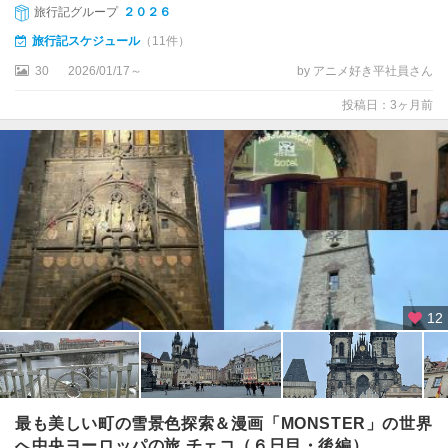
旅行記グループ
２０２６
旅行記スケジュール
（11件）
30
2026/01/17～
by アニメ好き平社員さん
投稿日：3ヶ月前
12
最も美しい町の雪景色探索＆漫画「MONSTER」の世界
へ中央ヨーロッパの旅 チェコ（６日目・後編）