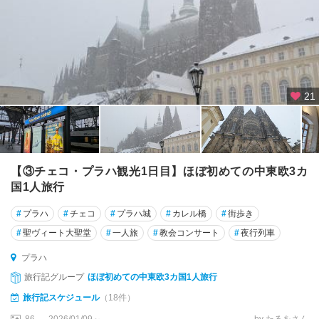
21
【③チェコ・プラハ観光1日目】ほぼ初めての中東欧3カ
国1人旅行
#
プラハ
#
チェコ
#
プラハ城
#
カレル橋
#
街歩き
#
聖ヴィート大聖堂
#
一人旅
#
教会コンサート
#
夜行列車
プラハ
旅行記グループ
ほぼ初めての中東欧3カ国1人旅行
旅行記スケジュール
（18件）
86
2026/01/09～
by たるをさん