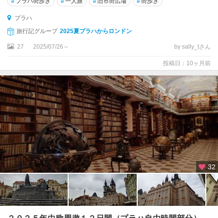
#
プラハ街歩き
#
一人旅
#
旧市街広場
#
街歩き
プラハ
旅行記グループ
2025夏プラハからロンドン
27
2025/07/26～
by sally_tさん
投稿日：10ヶ月前
32