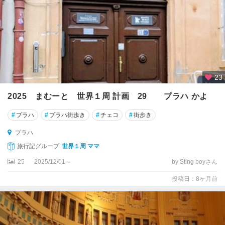
23
2025 まむーと 世界１周 計画 29 プラハ かよ
#
プラハ
#
プラハ街歩き
#
チェコ
#
街歩き
プラハ
旅行記グループ
世界１周 ママ
25
2025/12/01～
by Sting boyさん
投稿日：8ヶ月前