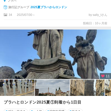
プラハ
旅行記グループ
2025夏プラハからロンドン
34
2025/07/30～
by sally_tさん
投稿日：10ヶ月前
11
プラハとロンドン2025夏①到着から1日目