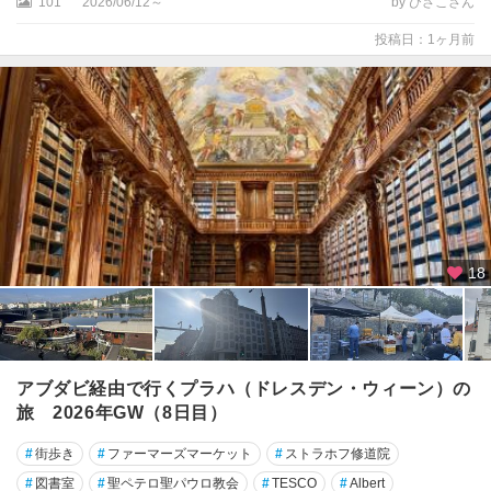
101
2026/06/12～
by ひさこさん
ビ
バ
投稿日：1ヶ月前
リ
ク
ト
ナ
ー
・
ホ
ラ
18
ク
ロ
ム
ニ
ェ
アブダビ経由で行くプラハ（ドレスデン・ウィーン）の
ジ
旅 2026年GW（8日目）
ー
シ
#
街歩き
#
ファーマーズマーケット
#
ストラホフ修道院
ュ
#
図書室
#
聖ペテロ聖パウロ教会
#
TESCO
#
Albert