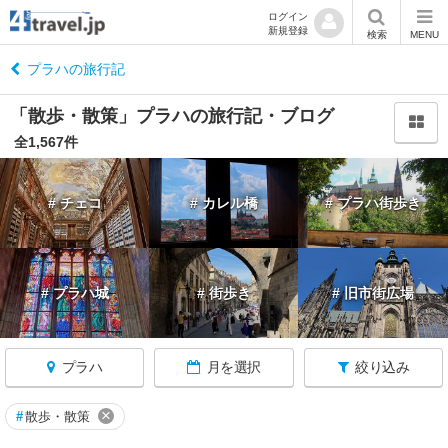
ログイン
新規登録
閉
検索
MENU
じ
る
プラハの旅行記
「散歩・散策」プラハの旅行記・ブログ
全1,567件
チ
# チェコ
# カレル橋
# プラハ街歩き
ェ
コ
へ
戻
る
# プラハ城
# 街歩き
# 旧市街広場
★
チ
プラハ
月を選択
絞り込み
ェ
ス
×
#
散歩・散策
キ