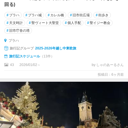
回る)
#
プラハ
#
プラハ城
#
カレル橋
#
旧市街広場
#
街歩き
#
天文時計
#
聖ヴィート大聖堂
#
個人手配
#
聖イジー教会
#
旧市庁舎の塔
プラハ
旅行記グループ
2025-2026年越し中東欧旅
旅行記スケジュール
（13件）
43
2026/01/02～
by しゃのあーるさん
投稿日：6ヶ月前