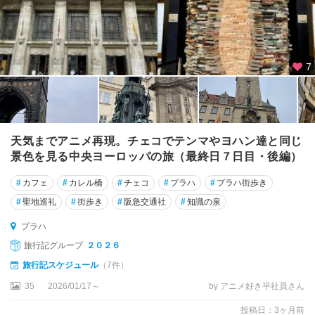
7
天気までアニメ再現。チェコでテンマやヨハン達と同じ
景色を見る中央ヨーロッパの旅（最終日７日目・後編）
#
カフェ
#
カレル橋
#
チェコ
#
プラハ
#
プラハ街歩き
#
聖地巡礼
#
街歩き
#
阪急交通社
#
知識の泉
プラハ
旅行記グループ
２０２６
旅行記スケジュール
（7件）
35
2026/01/17～
by アニメ好き平社員さん
投稿日：3ヶ月前