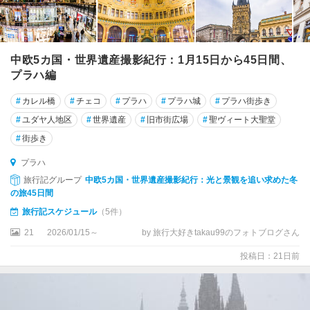
中欧5カ国・世界遺産撮影紀行：1月15日から45日間、
プラハ編
#
カレル橋
#
チェコ
#
プラハ
#
プラハ城
#
プラハ街歩き
#
ユダヤ人地区
#
世界遺産
#
旧市街広場
#
聖ヴィート大聖堂
#
街歩き
プラハ
旅行記グループ
中欧5カ国・世界遺産撮影紀行：光と景観を追い求めた冬
の旅45日間
旅行記スケジュール
（5件）
21
2026/01/15～
by 旅行大好きtakau99のフォトブログさん
投稿日：21日前