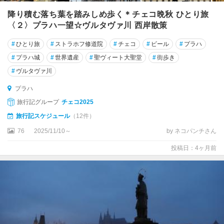
降り積む落ち葉を踏みしめ歩く＊チェコ晩秋 ひとり旅
〈２〉プラハ一望☆ヴルタヴァ川 西岸散策
#
ひとり旅
#
ストラホフ修道院
#
チェコ
#
ビール
#
プラハ
#
プラハ城
#
世界遺産
#
聖ヴィート大聖堂
#
街歩き
#
ヴルタヴァ川
プラハ
旅行記グループ
チェコ2025
旅行記スケジュール
（12件）
76
2025/11/10～
by ネコパンチさん
投稿日：4ヶ月前