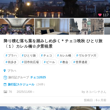
117
降り積む落ち葉を踏みしめ歩く＊チェコ晩秋 ひとり旅
〈１〉カレル橋☆夕景暁景
#
プラハ
#
ひとり旅
#
チェコ
#
カレル橋
#
ヴルタヴァ川
#
街歩き
#
旧市街広場
#
ビール
#
教会
#
世界遺産
プラハ
旅行記グループ
チェコ2025
旅行記スケジュール
（24件）
76
2025/11/08～
by ネコパンチさん
投稿日：6ヶ月前