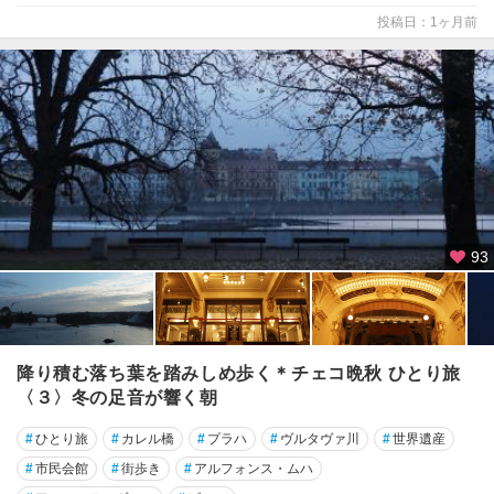
投稿日：1ヶ月前
93
降り積む落ち葉を踏みしめ歩く＊チェコ晩秋 ひとり旅
〈３〉冬の足音が響く朝
#
ひとり旅
#
カレル橋
#
プラハ
#
ヴルタヴァ川
#
世界遺産
#
市民会館
#
街歩き
#
アルフォンス・ムハ