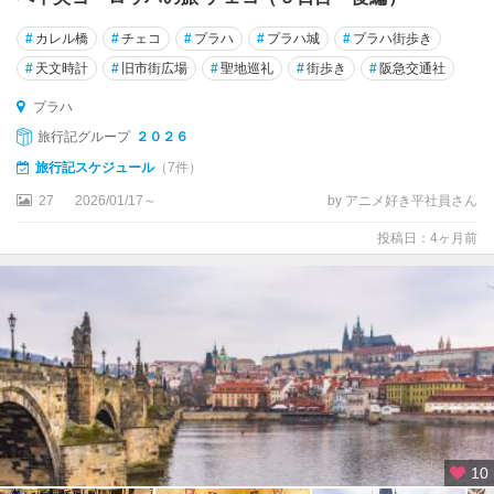
#
カレル橋
#
チェコ
#
プラハ
#
プラハ城
#
プラハ街歩き
#
天文時計
#
旧市街広場
#
聖地巡礼
#
街歩き
#
阪急交通社
プラハ
旅行記グループ
２０２６
旅行記スケジュール
（7件）
27
2026/01/17～
by アニメ好き平社員さん
投稿日：4ヶ月前
10