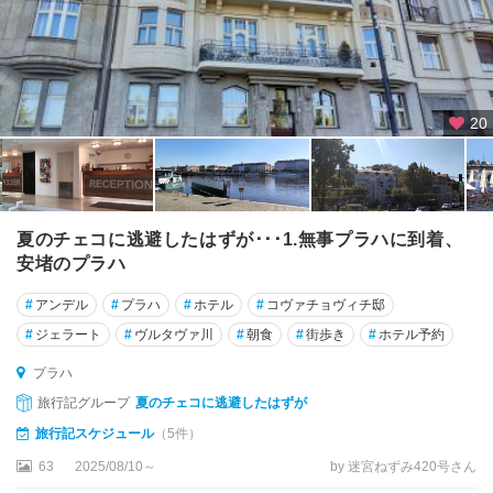
20
夏のチェコに逃避したはずが･･･1.無事プラハに到着、
安堵のプラハ
#
アンデル
#
プラハ
#
ホテル
#
コヴァチョヴィチ邸
#
ジェラート
#
ヴルタヴァ川
#
朝食
#
街歩き
#
ホテル予約
プラハ
旅行記グループ
夏のチェコに逃避したはずが
旅行記スケジュール
（5件）
63
2025/08/10～
by 迷宮ねずみ420号さん