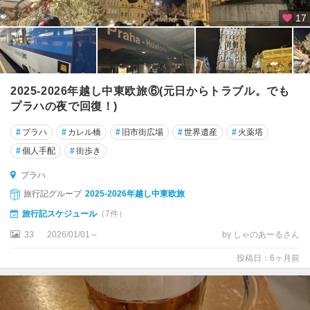
17
2025-2026年越し中東欧旅⑥(元日からトラブル。でも
プラハの夜で回復！)
#
プラハ
#
カレル橋
#
旧市街広場
#
世界遺産
#
火薬塔
#
個人手配
#
街歩き
プラハ
旅行記グループ
2025-2026年越し中東欧旅
旅行記スケジュール
（7件）
33
2026/01/01～
by しゃのあーるさん
投稿日：6ヶ月前