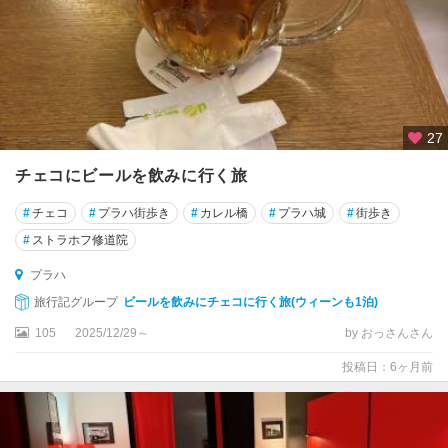
27
チェコにビールを飲みに行く旅
#
チェコ
#
プラハ街歩き
#
カレル橋
#
プラハ城
#
街歩き
#
ストラホフ修道院
プラハ
旅行記グループ
ビールを飲みにチェコに行く旅(ウィーンも1泊)
105
2025/12/29～
by おっさんさん
投稿日：6ヶ月前