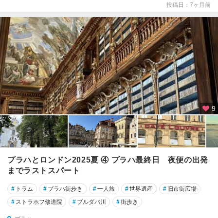
投稿日：7ヶ月前
9
プラハとロンドン2025夏 ④ プラハ最終日 夜便の出発
までラストスパート
#
トラム
#
プラハ街歩き
#
一人旅
#
世界遺産
#
旧市街広場
#
ストラホフ修道院
#
ブルダバ川
#
街歩き