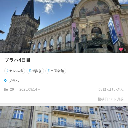
5
プラハ4日目
#
カレル橋
#
街歩き
#
市民会館
プラハ
29
2025/09/14～
by ほんけいさん
投稿日：8ヶ月前