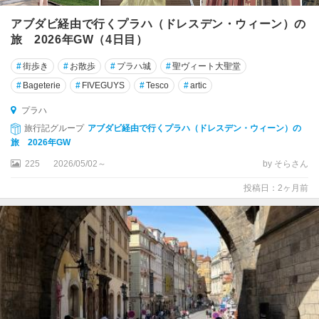
テ
アブダビ経由で行くプラハ（ドレスデン・ウィーン）の
ル
旅 2026年GW（4日目）
チ
#
街歩き
#
お散歩
#
プラハ城
#
聖ヴィート大聖堂
ト
#
Bageterie
#
FIVEGUYS
#
Tesco
#
artic
ゥ
シ
プラハ
ェ
旅行記グループ
アブダビ経由で行くプラハ（ドレスデン・ウィーン）の
ビ
旅 2026年GW
ー
225
2026/05/02～
by そらさん
チ
投稿日：2ヶ月前
ハ
ブ
リ
ー
チ
ク
ー
フ
・