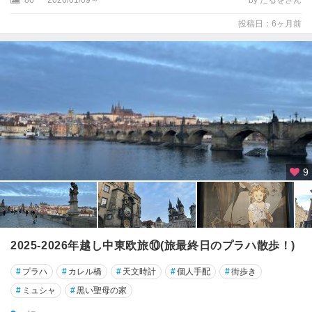
投稿日：6ヶ月前
9
2025-2026年越し中東欧旅⑩(旅最終日のプラハ散歩！)
#
プラハ
#
カレル橋
#
天文時計
#
個人手配
#
街歩き
#
ミュシャ
#
黒い聖母の家