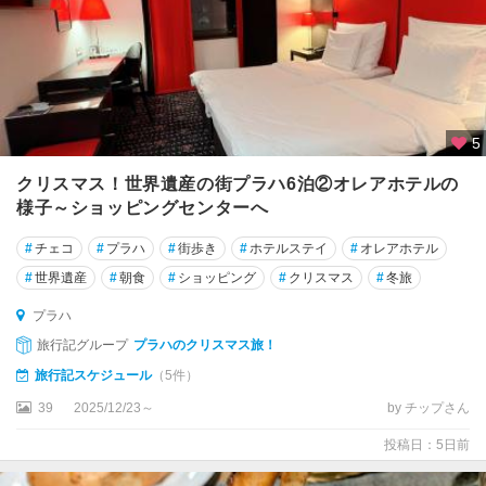
5
クリスマス！世界遺産の街プラハ6泊②オレアホテルの
様子～ショッピングセンターへ
#
チェコ
#
プラハ
#
街歩き
#
ホテルステイ
#
オレアホテル
#
世界遺産
#
朝食
#
ショッピング
#
クリスマス
#
冬旅
プラハ
旅行記グループ
プラハのクリスマス旅！
旅行記スケジュール
（5件）
39
2025/12/23～
by チップさん
投稿日：5日前