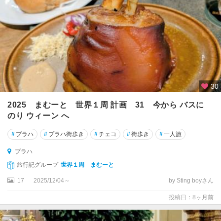
30
2025 まむーと 世界１周 計画 31 今から バスに
のり ウィーン へ
#
プラハ
#
プラハ街歩き
#
チェコ
#
街歩き
#
一人旅
プラハ
旅行記グループ
世界１周 まむーと
17
2025/12/04～
by Sting boyさん
投稿日：8ヶ月前