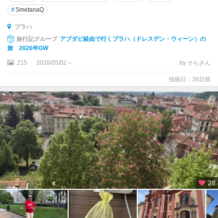
#
SmetanaQ
タ
ー
プラハ
ボ
旅行記グループ
アブダビ経由で行くプラハ（ドレスデン・ウィーン）の
ル
旅 2026年GW
215
2026/05/02～
by そらさん
チ
ェ
投稿日：26日前
ス
ケ
ー
・
ブ
デ
ィ
ェ
ヨ
ヴ
28
ィ
ツ
ェ