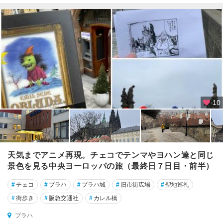
10
天気までアニメ再現。チェコでテンマやヨハン達と同じ
景色を見る中央ヨーロッパの旅（最終日７日目・前半）
#
チェコ
#
プラハ
#
プラハ城
#
旧市街広場
#
聖地巡礼
#
街歩き
#
阪急交通社
#
カレル橋
プラハ