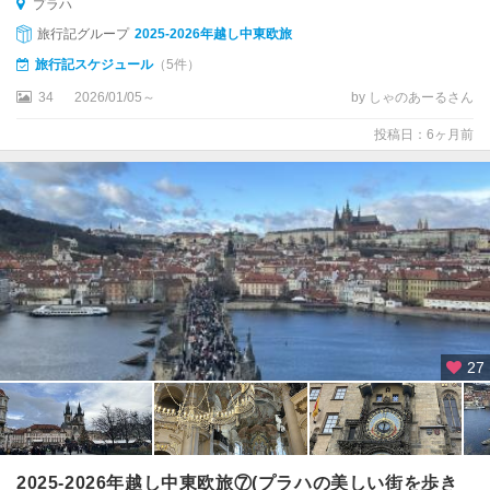
プラハ
旅行記グループ
2025-2026年越し中東欧旅
旅行記スケジュール
（5件）
34
2026/01/05～
by しゃのあーるさん
投稿日：6ヶ月前
27
2025-2026年越し中東欧旅⑦(プラハの美しい街を歩き