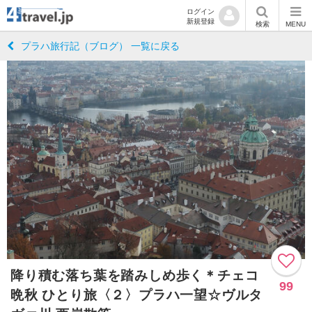
ログイン
新規登録
検索
MENU
プラハ旅行記（ブログ） 一覧に戻る
降り積む落ち葉を踏みしめ歩く＊チェコ
99
晩秋 ひとり旅〈２〉プラハ一望☆ヴルタ