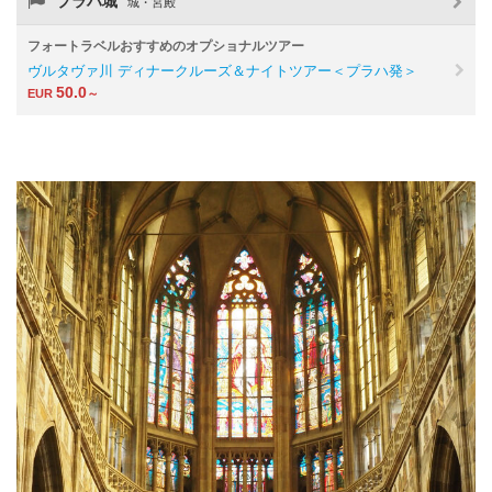
プラハ城
城・宮殿
フォートラベルおすすめのオプショナルツアー
ヴルタヴァ川 ディナークルーズ＆ナイトツアー＜プラハ発＞
50.0
EUR
～