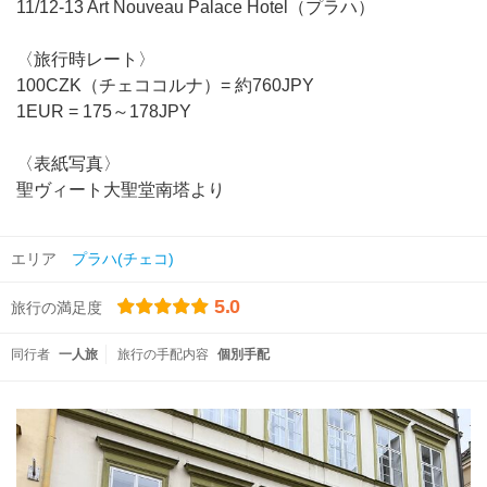
11/12-13 Art Nouveau Palace Hotel（プラハ）
〈旅行時レート〉
100CZK（チェココルナ）= 約760JPY
1EUR = 175～178JPY
〈表紙写真〉
聖ヴィート大聖堂南塔より
エリア
プラハ(チェコ)
5.0
旅行の満足度
同行者
一人旅
旅行の手配内容
個別手配