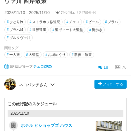
ヴァ川 西岸散策
2025/11/10 - 2025/11/10
74位(同エリア4709件中)
#
ひとり旅
#
ストラホフ修道院
#
チェコ
#
ビール
#
プラハ
#
プラハ城
#
世界遺産
#
聖ヴィート大聖堂
#
街歩き
#
ヴルタヴァ川
関連タグ
#
一人旅
#
大聖堂
#
お城めぐり
#
散歩・散策
チェコ2025
旅行記グループ
18
76
フォローする
ネコパンチさん
この旅行記のスケジュール
2025/11/10
ホテル ビショップズ ハウス