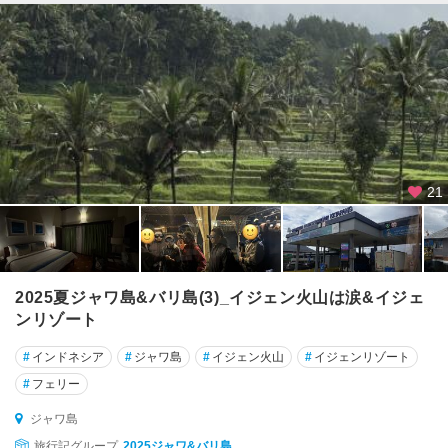
バ
ナ
ン
周
辺
21
2025夏ジャワ島&バリ島(3)_イジェン火山は涙&イジェ
ンリゾート
#
インドネシア
#
ジャワ島
#
イジェン火山
#
イジェンリゾート
#
フェリー
ジャワ島
旅行記グループ
2025ジャワ&バリ島