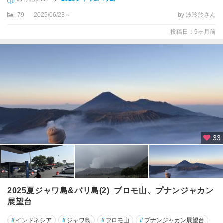
79
2025/06/23～
by 波玲於さん
投稿日：9ヶ月前
33
2025夏ジャワ島&バリ島(2)_ブロモ山、プナンジャカン
展望台
#
インドネシア
#
ジャワ島
#
ブロモ山
#
プナンジャカン展望台