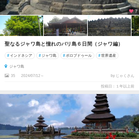
7
聖なるジャワ島と憧れのバリ島６日間（ジャワ編）
#
インドネシア
#
ジャワ島
#
ボロブドゥール
#
世界遺産
ジャワ島
35
2024/07/12～
by じゃくさん
投稿日：１年以上前