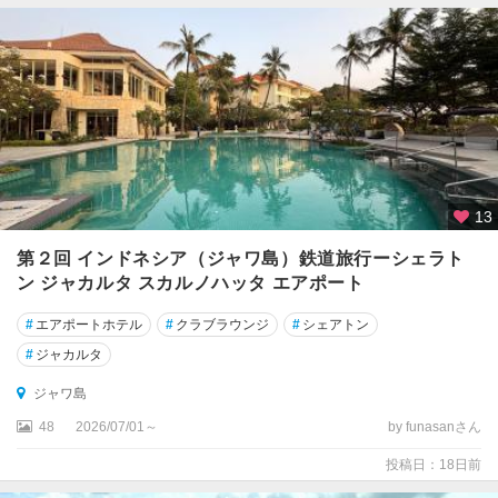
バ
リ
島
★
ビ
ン
タ
ン
13
島
第２回 インドネシア（ジャワ島）鉄道旅行ーシェラト
★
ン ジャカルタ スカルノハッタ エアポート
ボ
ロ
#
エアポートホテル
#
クラブラウンジ
#
シェアトン
ブ
#
ジャカルタ
ド
ゥ
ジャワ島
ー
48
2026/07/01～
by funasanさん
ル
遺
投稿日：18日前
跡