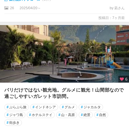
26
2025/04/20～
by 凪さん
投稿日：7ヶ月前
6
バリだけではない観光地。グルメに観光！山間部なので
過ごしやすいガレット市訪問。
#
ぷらぷら旅
#
インドネシア
#
グルメ
#
ジャカルタ
#
ジャワ島
#
ホテルステイ
#
山・高原
#
絶景
#
自然
#
街歩き