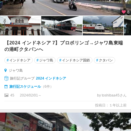
8
【2024 インドネシア 7】プロボリンゴ→ジャワ島東端
の港町クタパンへ
#
インドネシア
#
ジャワ島
#
インドネシア国鉄
#
クタパン
ジャワ島
旅行記グループ
2024 インドネシア
旅行記スケジュール
（6件）
45
2024/02/01～
by toshibaa45さん
投稿日：１年以上前