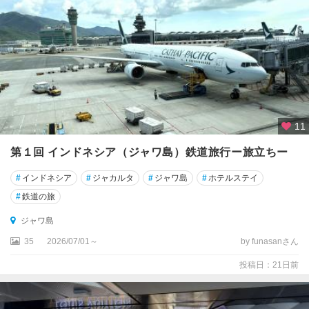
周
辺
★
ロ
ン
ボ
ク
島
11
カ
第１回 インドネシア（ジャワ島）鉄道旅行ー旅立ちー
リ
#
インドネシア
#
ジャカルタ
#
ジャワ島
#
ホテルステイ
マ
ン
#
鉄道の旅
タ
ジャワ島
ン
35
2026/07/01～
by funasanさん
ス
投稿日：21日前
マ
ト
ラ