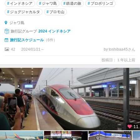
#
インドネシア
#
ジャワ島
#
鉄道の旅
#
プロボリンゴ
#
ジョグジャカルタ
#
ブロモ山
ジャワ島
旅行記グループ
2024 インドネシア
旅行記スケジュール
（6件）
42
2024/01/21～
by toshibaa45さん
投稿日：１年以上前
11