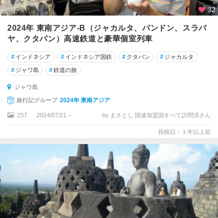
32
2024年 東南アジア-B（ジャカルタ、バンドン、スラバ
ヤ、クタパン）高速鉄道と豪華個室列車
#
インドネシア
#
インドネシア国鉄
#
クタパン
#
ジャカルタ
#
ジャワ島
#
鉄道の旅
ジャワ島
旅行記グループ
2024年 東南アジア
257
2024/07/21～
by まさとし 国連加盟国すべて訪問済さん
投稿日：１年以上前