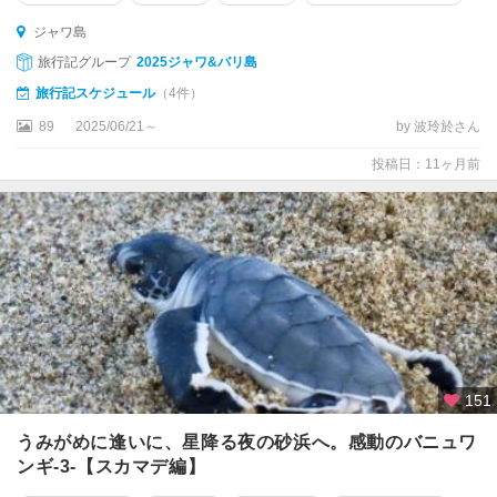
ジャワ島
旅行記グループ
2025ジャワ&バリ島
旅行記スケジュール
（4件）
89
2025/06/21～
by 波玲於さん
投稿日：11ヶ月前
151
うみがめに逢いに、星降る夜の砂浜へ。感動のバニュワ
ンギ-3-【スカマデ編】