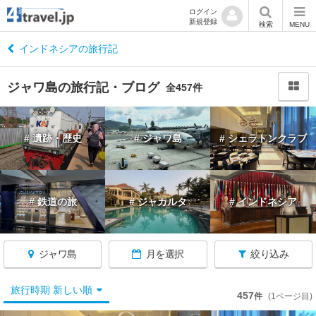
ログイン
新規登録
閉
検索
MENU
じ
る
インドネシアの旅行記
ジャワ島の旅行記・ブログ
全457件
イ
# 遺跡・歴史
# ジャワ島
# シェラトンクラブ
ン
ド
ネ
シ
# 鉄道の旅
# ジャカルタ
# インドネシア
ア
へ
戻
る
ジャワ島
月を選択
絞り込み
★
旅行時期 新しい順
457
件
(1ページ目)
ジ