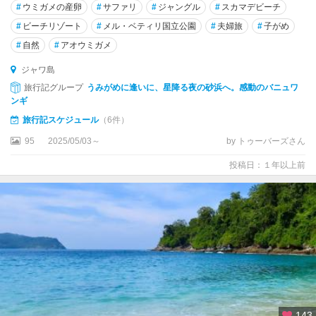
#
ウミガメの産卵
#
サファリ
#
ジャングル
#
スカマデビーチ
#
ビーチリゾート
#
メル・ベティリ国立公園
#
夫婦旅
#
子がめ
#
自然
#
アオウミガメ
ジャワ島
旅行記グループ
うみがめに逢いに、星降る夜の砂浜へ。感動のバニュワ
ンギ
旅行記スケジュール
（6件）
95
2025/05/03～
by トゥーバーズさん
投稿日：１年以上前
143