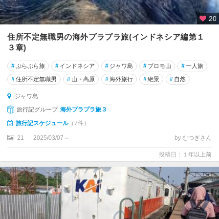
20
住所不定無職男の海外プラプラ旅(インドネシア編第１
３章)
#
ぷらぷら旅
#
インドネシア
#
ジャワ島
#
ブロモ山
#
一人旅
#
住所不定無職男
#
山・高原
#
海外旅行
#
絶景
#
自然
ジャワ島
旅行記グループ
海外プラプラ旅３
旅行記スケジュール
（7件）
21
2025/03/07～
by むつぎさん
投稿日：１年以上前