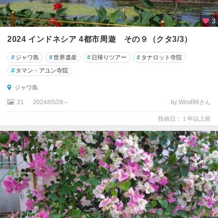
3
2024 インドネシア 4都市周遊 その９（クタ3/3）
#
ジャワ島
#
世界遺産
#
日帰りツアー
#
タナロット寺院
#
タマン・アユン寺院
ジャワ島
21
2024/05/28～
by Wind99さん
投稿日：１年以上前