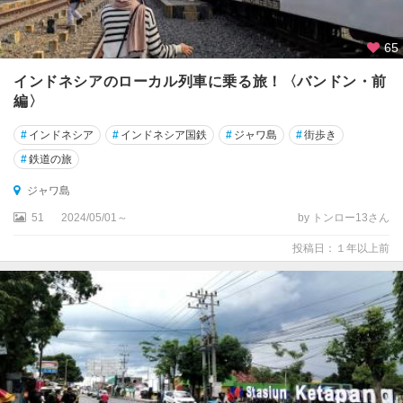
65
インドネシアのローカル列車に乗る旅！〈バンドン・前
編〉
#
インドネシア
#
インドネシア国鉄
#
ジャワ島
#
街歩き
#
鉄道の旅
ジャワ島
51
2024/05/01～
by トンロー13さん
投稿日：１年以上前