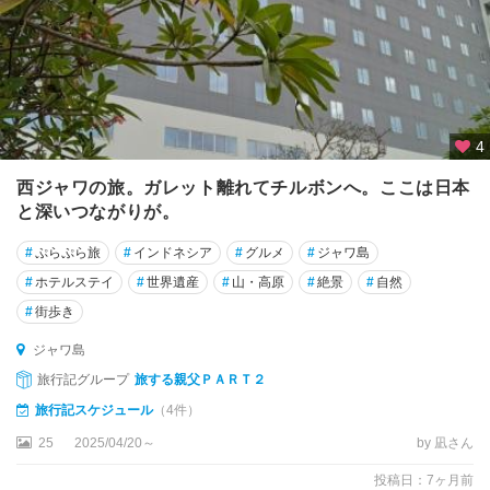
4
西ジャワの旅。ガレット離れてチルボンへ。ここは日本
と深いつながりが。
#
ぷらぷら旅
#
インドネシア
#
グルメ
#
ジャワ島
#
ホテルステイ
#
世界遺産
#
山・高原
#
絶景
#
自然
#
街歩き
ジャワ島
旅行記グループ
旅する親父ＰＡＲＴ２
旅行記スケジュール
（4件）
25
2025/04/20～
by 凪さん
投稿日：7ヶ月前