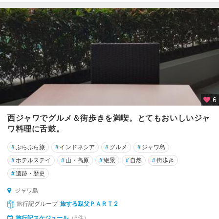
6
西ジャワでグルメ＆街歩きを満喫。とてもおいしいジャ
ワ料理に舌鼓。
#
ぷらぷら旅
#
インドネシア
#
グルメ
#
ジャワ島
#
ホテルステイ
#
山・高原
#
絶景
#
自然
#
街歩き
#
遺跡・歴史
ジャワ島
旅行記グループ
旅する親父ＰＡＲＴ２
旅行記スケジュール
（6件）