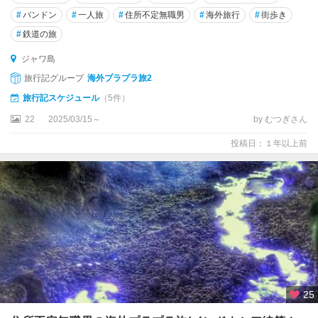
#
バンドン
#
一人旅
#
住所不定無職男
#
海外旅行
#
街歩き
#
鉄道の旅
ジャワ島
旅行記グループ
海外プラプラ旅2
旅行記スケジュール
（5件）
22
2025/03/15～
by むつぎさん
投稿日：１年以上前
25