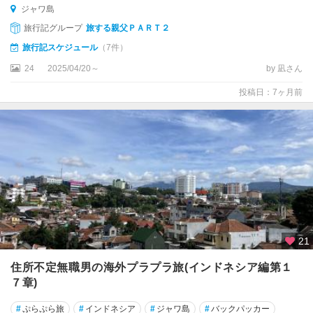
ジャワ島
旅行記グループ
旅する親父ＰＡＲＴ２
旅行記スケジュール
（7件）
24
2025/04/20～
by 凪さん
投稿日：7ヶ月前
21
住所不定無職男の海外プラプラ旅(インドネシア編第１
７章)
#
ぷらぷら旅
#
インドネシア
#
ジャワ島
#
バックパッカー