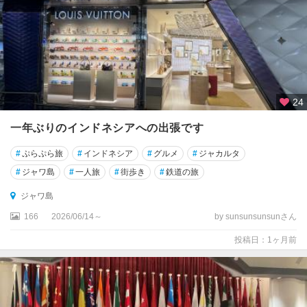
島
ス
ラ
ウ
ェ
シ
島
24
一年ぶりのインドネシアへの出張です
ス
ラ
#
ぷらぷら旅
#
インドネシア
#
グルメ
#
ジャカルタ
バ
#
ジャワ島
#
一人旅
#
街歩き
#
鉄道の旅
ヤ
ジャワ島
ス
ン
166
2026/06/14～
by sunsunsunsunさん
バ
投稿日：1ヶ月前
島
ソ
ロ
(