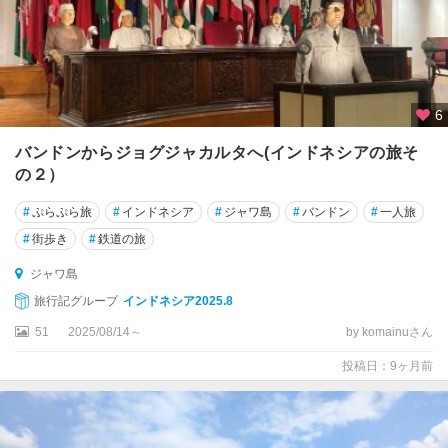
ス
ラ
カ
ル
タ
6
)
バンドンからジョグジャカルタへ(インドネシアの旅そ
ヌ
の２）
サ
・
#
ぷらぷら旅
#
インドネシア
#
ジャワ島
#
バンドン
#
一人旅
ト
#
街歩き
#
鉄道の旅
ゥ
ン
ジャワ島
ガ
旅行記グループ
インドネシア2025.8
ラ
諸
51
2025/08/14～
by komainuさん
島
投稿日：9ヶ月前
バ
タ
ム