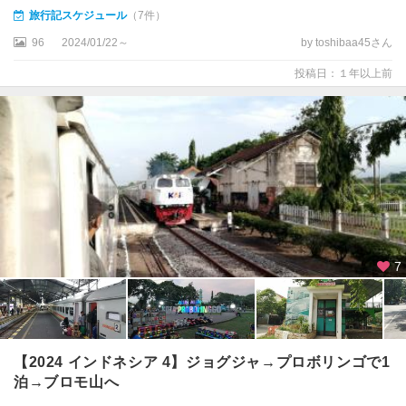
旅行記スケジュール
（7件）
96
2024/01/22～
by toshibaa45さん
投稿日：１年以上前
7
【2024 インドネシア 4】ジョグジャ→プロボリンゴで1
泊→ブロモ山へ