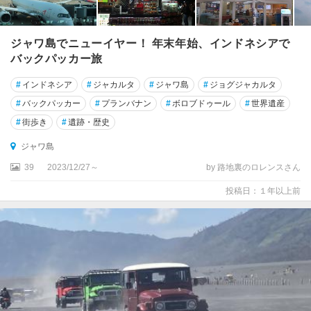
ジャワ島でニューイヤー！ 年末年始、インドネシアで
バックパッカー旅
#
インドネシア
#
ジャカルタ
#
ジャワ島
#
ジョグジャカルタ
#
バックパッカー
#
プランバナン
#
ボロブドゥール
#
世界遺産
#
街歩き
#
遺跡・歴史
ジャワ島
39
2023/12/27～
by 路地裏のロレンスさん
投稿日：１年以上前