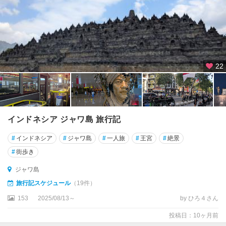
島
バ
ン
ド
ン
22
パ
プ
ア
インドネシア ジャワ島 旅行記
フ
ロ
#
インドネシア
#
ジャワ島
#
一人旅
#
王宮
#
絶景
ー
レ
#
街歩き
ス
ジャワ島
島
旅行記スケジュール
（19件）
プ
153
2025/08/13～
by ひろ４さん
ラ
ン
投稿日：10ヶ月前