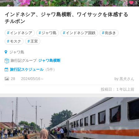
3
インドネシア、ジャワ島横断、ワイサックを体感する
チルボン
#
インドネシア
#
ジャワ島
#
インドネシア国鉄
#
街歩き
#
モスク
#
王宮
ジャワ島
旅行記グループ
ジャワ島横断
旅行記スケジュール
（5件）
28
2024/05/16～
by 黒犬さん
投稿日：１年以上前