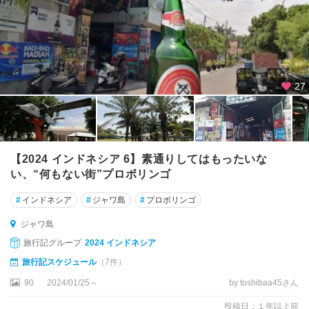
27
【2024 インドネシア 6】素通りしてはもったいな
い、“何もない街”プロボリンゴ
#
インドネシア
#
ジャワ島
#
プロボリンゴ
ジャワ島
旅行記グループ
2024 インドネシア
旅行記スケジュール
（7件）
90
2024/01/25～
by toshibaa45さん
投稿日：１年以上前