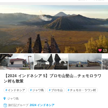
13
【2024 インドネシア 5】ブロモ山登山…チェモロラワ
ン村も散策
#
インドネシア
#
ジャワ島
#
ブロモ山
#
チェモロ・ラワン村
ジャワ島
旅行記グループ
2024 インドネシア