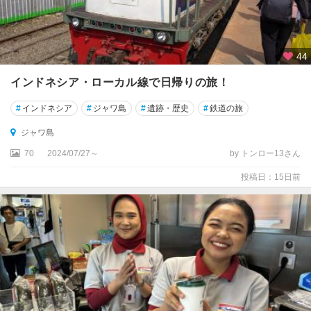
44
インドネシア・ローカル線で日帰りの旅！
#
インドネシア
#
ジャワ島
#
遺跡・歴史
#
鉄道の旅
ジャワ島
70
2024/07/27～
by トンロー13さん
投稿日：15日前