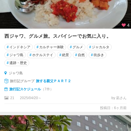
4
西ジャワ、グルメ旅。スパイシーでお気に入り。
#
インドネシア
#
カルチャー体験
#
グルメ
#
ジャカルタ
#
ジャワ島
#
ホテルステイ
#
絶景
#
自然
#
街歩き
#
遺跡・歴史
ジャワ島
旅行記グループ
旅する親父ＰＡＲＴ２
旅行記スケジュール
（7件）
21
2025/04/20～
by 凪さん
投稿日：6ヶ月前