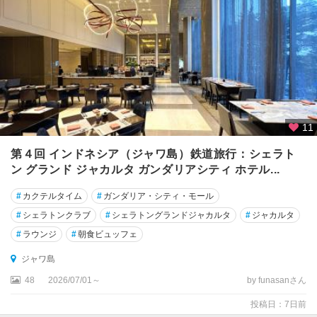
ャ
カ
ル
タ
★
ジ
ャ
ワ
11
島
第４回 インドネシア（ジャワ島）鉄道旅行：シェラト
★
ン グランド ジャカルタ ガンダリアシティ ホテル...
ジ
ョ
#
カクテルタイム
#
ガンダリア・シティ・モール
グ
#
シェラトンクラブ
#
シェラトングランドジャカルタ
#
ジャカルタ
ジ
#
ラウンジ
#
朝食ビュッフェ
ャ
カ
ジャワ島
ル
48
2026/07/01～
by funasanさん
タ
投稿日：7日前
★