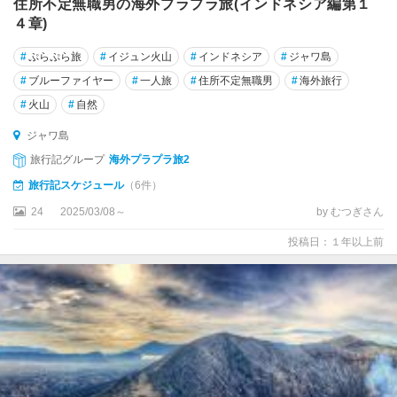
住所不定無職男の海外プラプラ旅(インドネシア編第１
４章)
#
ぷらぷら旅
#
イジュン火山
#
インドネシア
#
ジャワ島
#
ブルーファイヤー
#
一人旅
#
住所不定無職男
#
海外旅行
#
火山
#
自然
ジャワ島
旅行記グループ
海外プラプラ旅2
旅行記スケジュール
（6件）
24
2025/03/08～
by むつぎさん
投稿日：１年以上前