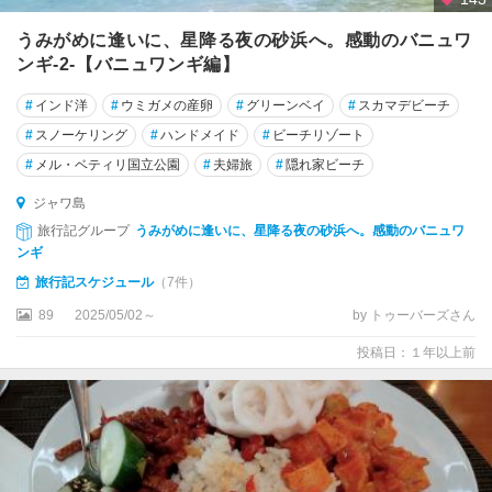
うみがめに逢いに、星降る夜の砂浜へ。感動のバニュワ
ンギ-2-【バニュワンギ編】
#
インド洋
#
ウミガメの産卵
#
グリーンベイ
#
スカマデビーチ
#
スノーケリング
#
ハンドメイド
#
ビーチリゾート
#
メル・ベティリ国立公園
#
夫婦旅
#
隠れ家ビーチ
ジャワ島
旅行記グループ
うみがめに逢いに、星降る夜の砂浜へ。感動のバニュワ
ンギ
旅行記スケジュール
（7件）
89
2025/05/02～
by トゥーバーズさん
投稿日：１年以上前