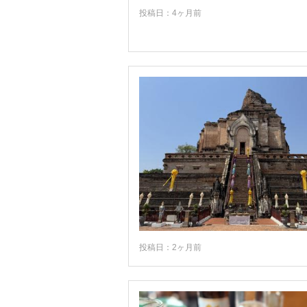
投稿日：4ヶ月前
チェンコーン
チェンセーン
チェンライ
チャンタブリー
チャーン島
チュンポン
トラン
トラート
ナコーン・シー・タマラート
ナコーン・パトム
投稿日：2ヶ月前
ナコーン・パノム
ナラーティワート
ナーン