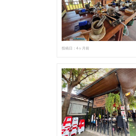
メーサーイ
メーソート
メーホンソン
ヤソートーン
ヤラー
投稿日：4ヶ月前
ラノーン
ラヨーン
ランタ島
ランパーン
ランプーン
リペ島
ロッブリー
ローイエット