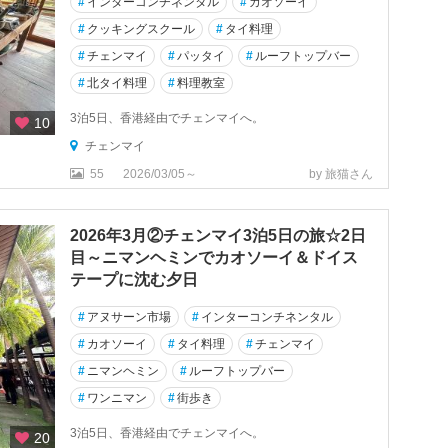
#
インターコンチネンタル
#
カオソーイ
#
クッキングスクール
#
タイ料理
#
チェンマイ
#
パッタイ
#
ルーフトップバー
#
北タイ料理
#
料理教室
3泊5日、香港経由でチェンマイへ。
10
チェンマイ
55
2026/03/05～
by 旅猫さん
2026年3月②チェンマイ3泊5日の旅☆2日
目～ニマンヘミンでカオソーイ＆ドイス
テープに沈む夕日
#
アヌサーン市場
#
インターコンチネンタル
#
カオソーイ
#
タイ料理
#
チェンマイ
#
ニマンヘミン
#
ルーフトップバー
#
ワンニマン
#
街歩き
3泊5日、香港経由でチェンマイへ。
20