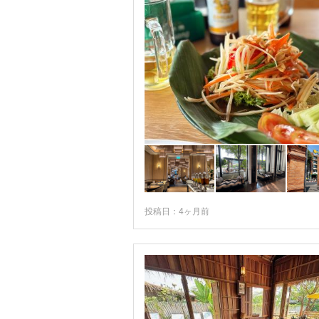
ノーンカーイ
ハジャイ
パッタニー
パノム・ルン遺跡周辺
パンガン島
パーイ
ピッサヌローク
ピピ島
投稿日：4ヶ月前
ピマーイ
プレー
ペッチャブリー
ムクダーハーン
メーサローン