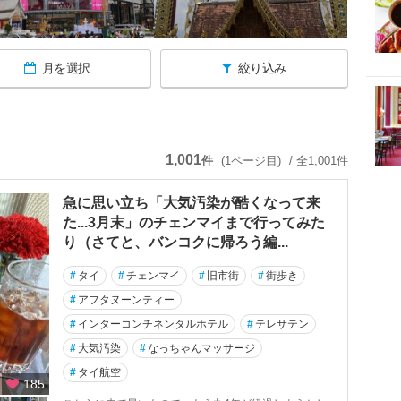
月を選択
絞り込み
1,001
件
(1ページ目)
/ 全1,001件
急に思い立ち「大気汚染が酷くなって来
た...3月末」のチェンマイまで行ってみた
り（さてと、バンコクに帰ろう編...
#
タイ
#
チェンマイ
#
旧市街
#
街歩き
#
アフタヌーンティー
#
インターコンチネンタルホテル
#
テレサテン
#
大気汚染
#
なっちゃんマッサージ
#
タイ航空
185