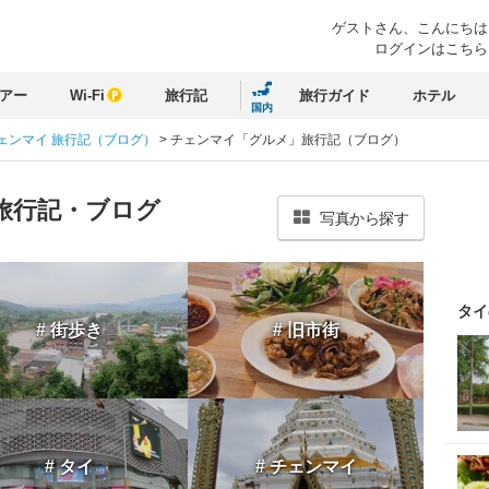
ゲストさん、
こんにちは
ログインはこちら
アー
Wi-Fi
旅行記
旅行ガイド
ホテル
国内
ェンマイ 旅行記（ブログ）
>
チェンマイ「グルメ」旅行記（ブログ）
旅行記・ブログ
写真から探す
タイ
# 街歩き
# 旧市街
# タイ
# チェンマイ