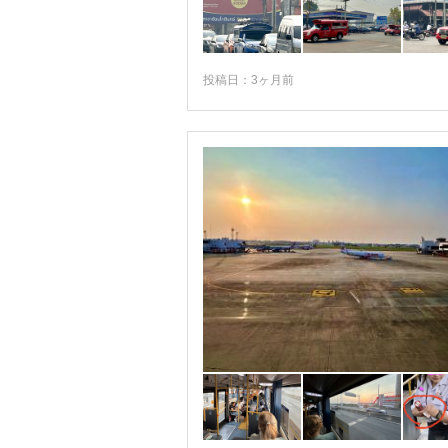
ゴールデントライアングル
サトゥン
サムットソンクラーム
投稿日：3ヶ月前
サメット島
サンクラブリー
シラチャ
シー・サケット
シー・サッチャナーライ遺跡公園周辺
シー・チェンマイ
スラー・ターニー
スンガイ・コーロク
ソンクラー
タオ島
タート・パノム