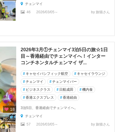
チェンマイ
46
2026/03/05～
by 旅猫さん
2026年3月①チェンマイ3泊5日の旅☆1日
目～香港経由でチェンマイへ！インター
コンチネンタルチェンマイ ザ...
#
キャセイパシフィック航空
#
キャセイラウンジ
#
チェンマイ
#
チェンマイバー
#
ビジネスクラス
#
日航成田
#
機内食
#
香港エクスプレス
#
香港経由
3泊5日、香港経由でチェンマイへ。
18
チェンマイ
57
2026/03/05～
by 旅猫さん