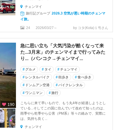
チェンマイ
旅行記グループ
2026.3 空気が悪い時期のチェンマ
イ旅。
24
2026/03/27～
by コタ(Kota)１号さん
急に思い立ち「大気汚染が酷くなって来
た...3月末」のチェンマイまで行ってみた
り...（バンコク→チェンマイ...
#
グルメ
#
タイ
#
チェンマイ
#
レンタルバイク
#
街歩き
#
食べ歩き
#
ドンムアン空港
#
バイクレンタル
#
ワンニマン
#
旅行
こちらに来て早いもので、もう丸4年が経過しようとし
190
ている...そしてこの国に住んでいて改めて知ったのは、
雨季やら乾季やら公害（PM系）等々の絡みで、実際に
は、気持ち良く...
チェンマイ