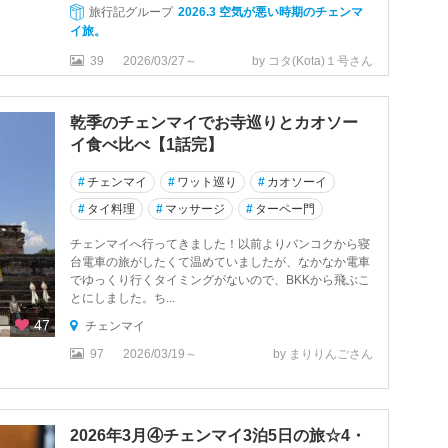
旅行記グループ
2026.3 空気が悪い時期のチェンマ
イ旅。
39
2026/03/27～
by コタ(Kota)１号さん
乾季のチェンマイでお寺巡りとカオソー
イ食べ比べ【1話完】
#
チェンマイ
#
ワット巡り
#
カオソーイ
#
タイ料理
#
マッサージ
#
ターペー門
チェンマイへ行ってきました！以前よりバンコクから寝
台電車の旅がしたくて温めていましたが、なかなか電車
でゆっくり行くタイミングがないので、BKKから飛ぶこ
とにしました。ち...
47
チェンマイ
97
2026/03/19～
by まりりんごさん
2026年3月④チェンマイ3泊5日の旅☆4・