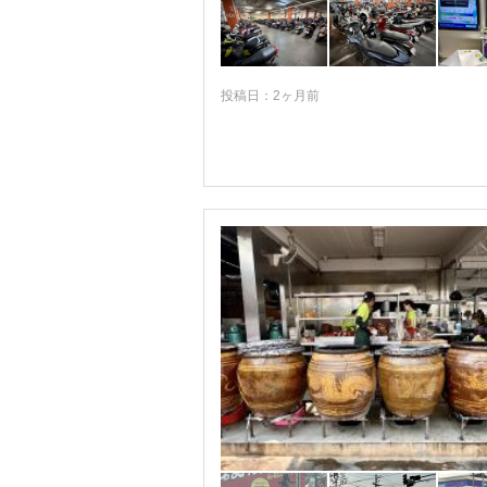
★ナコーンラーチャシーマー
★バンコク
★パタヤ
投稿日：2ヶ月前
★プーケット
★ホアヒン
アランヤプラテート
ウドーン・ターニー
ウボン・ラチャタニ
カオヤイ
カオラック
カオ・プラ・ウィハーン遺跡周辺
カンペーン・ペッ
コーンケン