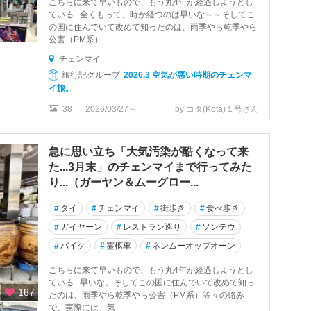
こちらに来て早いもので、もう丸4年が経過しようとし
ている...全くもって、時が経つのは早いな～～そしてこ
の国に住んでいて改めて知ったのは、雨季やら乾季やら
公害（PM系）...
チェンマイ
旅行記グループ
2026.3 空気が悪い時期のチェンマ
イ旅。
38
2026/03/27～
by コタ(Kota)１号さん
急に思い立ち「大気汚染が酷くなって来
た...3月末」のチェンマイまで行ってみた
り...（ガーヤン＆ムーグロー...
#
タイ
#
チェンマイ
#
街歩き
#
食べ歩き
#
ガイヤーン
#
レストラン巡り
#
ソンテウ
#
バイク
#
霊柩車
#
ネンムーオップオーン
こちらに来て早いもので、もう丸4年が経過しようとし
ている...早いな。そしてこの国に住んでいて改めて知っ
187
たのは、雨季やら乾季やら公害（PM系）等々の絡み
で、実際には、気...