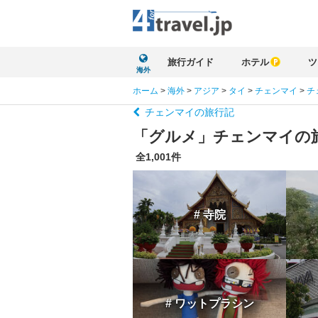
旅行ガイド
ホテル
ツ
海外
ホーム
>
海外
>
アジア
>
タイ
>
チェンマイ
>
チ
チェンマイの旅行記
「グルメ」チェンマイの
全1,001件
# 寺院
# ワットプラシン