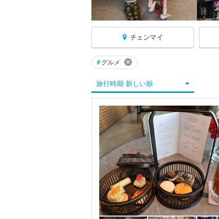
チェンマイ
×
#
グルメ
タイへ戻る
旅行時期 新しい順
★アユタヤ
★カンチャナブリ
★クラビ
★サムイ島
★スコータイ
★チェンマイ