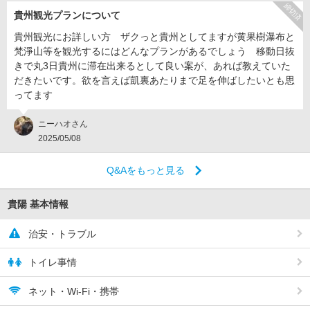
締切済
貴州観光プランについて
貴州観光にお詳しい方 ザクっと貴州としてますが黄果樹瀑布と
梵淨山等を観光するにはどんなプランがあるでしょう 移動日抜
きで丸3日貴州に滞在出来るとして良い案が、あれば教えていた
だきたいです。欲を言えば凱裏あたりまで足を伸ばしたいとも思
ってます
ニーハオさん
2025/05/08
Q&Aをもっと見る
貴陽 基本情報
治安・トラブル
トイレ事情
ネット・Wi-Fi・携帯