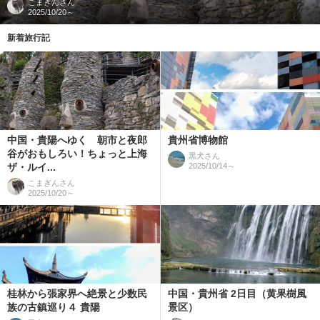
こまぎん
さん
2025/10/20～
新着旅行記
中国・貴陽へゆく 朝市と夜郎
貴州省博物館
谷がおもしろい！ちょっと上海
黒犬
さん
ザ・ルイ...
2025/10/14～
こまぎん
さん
2025/10/20～
桂林から張家界へ絶景と少数民
中国・貴州省 2日目（黄果樹風
族の古鎮巡り４ 貴陽
景区）