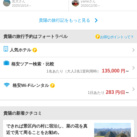
黒犬
さん
yame
さん
2025/10/14～
2020/12/30～
貴陽の旅行記をもっと見る
貴陽の旅行予約はフォートラベル
お得なポイントって？
人気ホテル
格安ツアー検索・比較
135,000
円
～
1名あたり（大人2名1室利用時）
格安Wi-Fiレンタル
283
円/日
～
1日あたり
貴陽の新着クチコミ
できれば景区内の村に宿泊し、菜の花を真
近で見て周ることをお勧め。