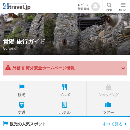
ログイン
新規登録
検索
MENU
貴陽 旅行ガイド
Guiyang
外務省 海外安全ホームページ情報
観光
グルメ
ショッピング
交通
ホテル
ツアー
観光の人気スポット
すべて見る