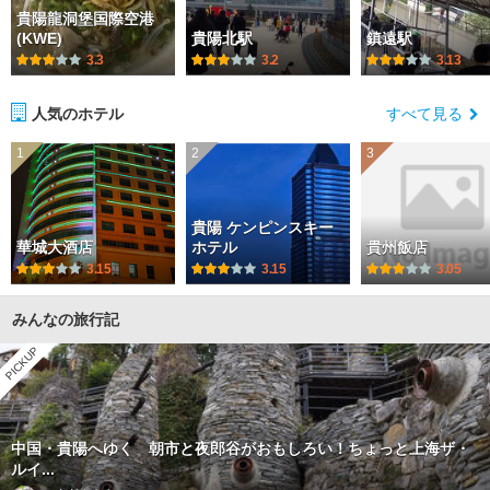
貴陽龍洞堡国際空港
(KWE)
貴陽北駅
鎮遠駅
3.3
3.2
3.13
人気のホテル
すべて見る
1
2
3
貴陽 ケンピンスキー
華城大酒店
ホテル
貴州飯店
3.15
3.15
3.05
みんなの旅行記
PICKUP
中国・貴陽へゆく 朝市と夜郎谷がおもしろい！ちょっと上海ザ・
ルイ...