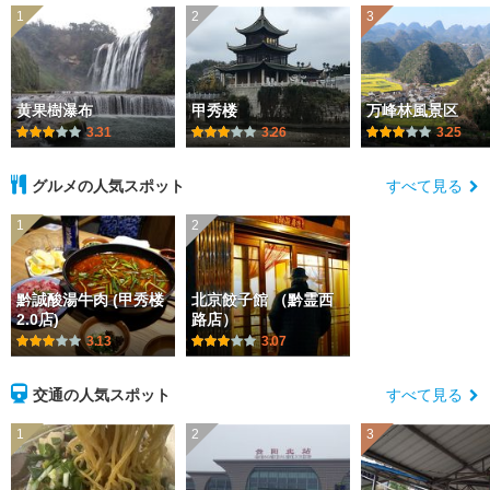
1
2
3
黄果樹瀑布
甲秀楼
万峰林風景区
3.31
3.26
3.25
グルメの人気スポット
すべて見る
1
2
黔誠酸湯牛肉 (甲秀楼
北京餃子館 （黔霊西
2.0店)
路店）
3.13
3.07
交通の人気スポット
すべて見る
1
2
3