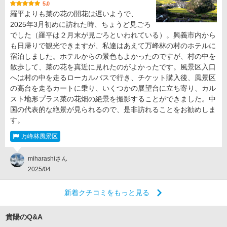
5.0
羅平よりも菜の花の開花は遅いようで、
2025年3月初めに訪れた時、ちょうど見ごろ
でした（羅平は２月末が見ごろといわれている）。興義市内から
も日帰りで観光できますが、私達はあえて万峰林の村のホテルに
宿泊しました。ホテルからの景色もよかったのですが、村の中を
散歩して、菜の花を真近に見れたのがよかったです。風景区入口
へは村の中を走るローカルバスで行き、チケット購入後、風景区
の高台を走るカートに乗り、いくつかの展望台に立ち寄り、カル
スト地形プラス菜の花畑の絶景を撮影することができました。中
国の代表的な絶景が見られるので、是非訪れることをお勧めしま
す。
万峰林風景区
miharashiさん
2025/04
新着クチコミをもっと見る
貴陽のQ&A