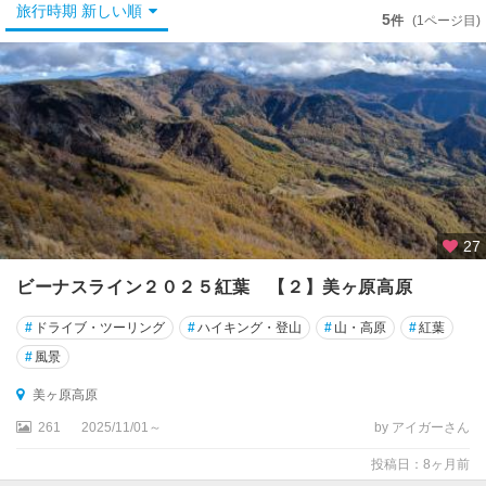
長
旅行時期 新しい順
5
件
(1ページ目)
野
・
篠
ノ
井
松
本
・
浅
27
間
ビーナスライン２０２５紅葉 【２】美ヶ原高原
諏
訪
#
ドライブ・ツーリング
#
ハイキング・登山
#
山・高原
#
紅葉
・
#
風景
岡
谷
美ヶ原高原
・
261
2025/11/01～
by アイガーさん
茅
野
投稿日：8ヶ月前