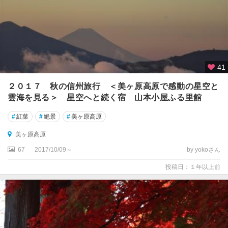
ヶ
原
高
原
軽
41
井
沢
２０１７ 秋の信州旅行 ＜美ヶ原高原で感動の星空と
・
雲海を見る＞ 星空へと続く宿 山本小屋ふる里館
佐
久
#
紅葉
#
絶景
#
美ヶ原高原
・
小
美ヶ原高原
諸
67
2017/10/09～
by yokoさん
白
投稿日：１年以上前
馬
・
栂
池
・