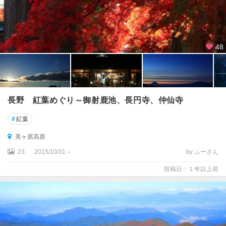
五
竜
穂
高
48
・
大
町
・
青
長野 紅葉めぐり～御射鹿池、長円寺、仲仙寺
木
湖
#
紅葉
美ヶ原高原
上
田
23
2015/10/31～
by ふーさん
・
投稿日：１年以上前
戸
倉
上
山
田
・