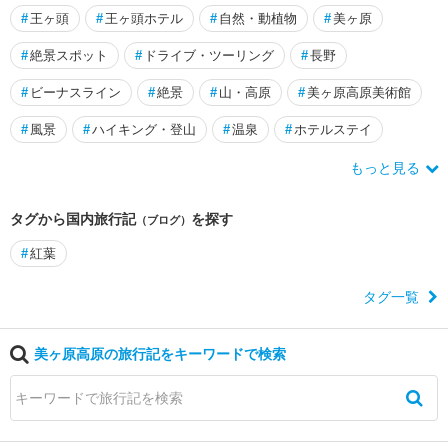
・
#
王ヶ頭
#
王ヶ頭ホテル
#
自然・動植物
#
美ヶ原
白
骨
#
絶景スポット
#
ドライブ・ツーリング
#
長野
・
乗
#
ビーナスライン
#
絶景
#
山・高原
#
美ヶ原高原美術館
鞍
#
風景
#
ハイキング・登山
#
温泉
#
ホテルステイ
戸
もっと見る
隠
・
飯
タグから国内旅行記
を探す
（ブログ）
綱
#
紅葉
・
黒
タグ一覧
姫
・
野
美ヶ原高原の旅行記をキーワードで検索
尻
湖
木