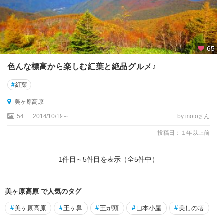
別
所
志
賀
65
高
色んな標高から楽しむ紅葉と絶品グルメ♪
原
#
紅葉
野
沢
美ヶ原高原
・
54
2014/10/19～
by motoさん
木
島
投稿日：１年以上前
平
・
1
件目～
5
件目を表示（全
5
件中）
斑
尾
上
美ヶ原高原 で人気のタグ
高
#
美ヶ原高原
#
王ヶ鼻
#
王が頭
#
山本小屋
#
美しの塔
地