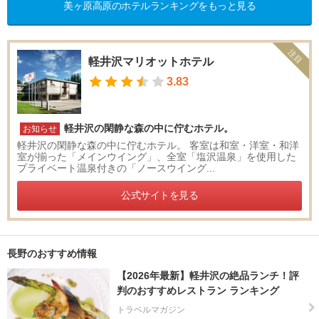
美ヶ原高原のホテルランキングをもっと見る
注目
軽井沢マリオットホテル
3.83
軽井沢の閑静な森の中に佇むホテル。
お知らせ
軽井沢の閑静な森の中に佇むホテル。 客室は和室・洋室・和洋
室が揃った「メインウイング」、全室「塩沢温泉」を使用した
プライベート温泉付きの「ノースウイング...
公式サイトを見る
長野のおすすめ情報
【2026年最新】軽井沢の絶品ランチ！評
判のおすすめレストラン ランキング
トラベルマガジン