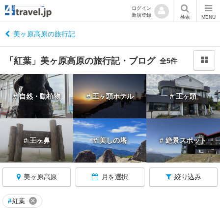
ログイン
新規登録
閉
検索
MENU
じ
る
美ヶ原高原の旅行記
「紅葉」美ヶ原高原の旅行記・ブログ
全5件
長
# 自然・動植物
# 王ヶ頭ホテル
# 王ヶ頭
野
へ
戻
る
# 王ヶ鼻
# 美しの塔
# 絶景スポット
長
野
美ヶ原高原
月を選択
絞り込み
す
べ
て
×
#
紅葉