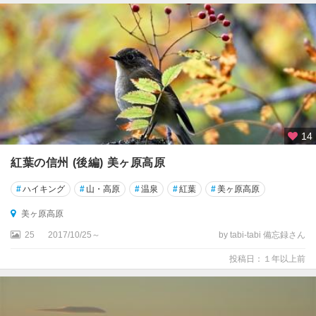
白
樺
湖
・
美
ヶ
原
高
原
14
白
紅葉の信州 (後編) 美ヶ原高原
樺
湖
#
ハイキング
#
山・高原
#
温泉
#
紅葉
#
美ヶ原高原
・
美ヶ原高原
蓼
科
25
2017/10/25～
by tabi-tabi 備忘録さん
・
投稿日：１年以上前
車
山
美