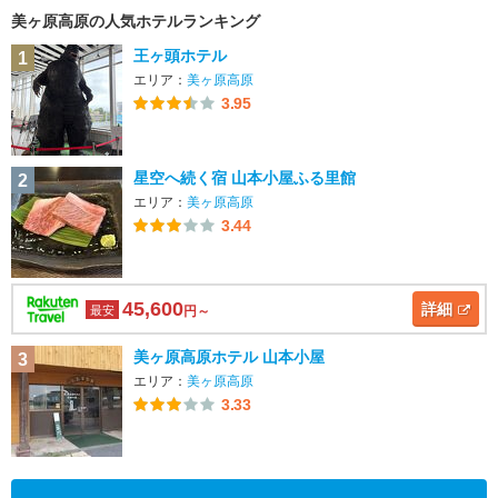
曽
美ヶ原高原の人気ホテルランキング
・
伊
王ヶ頭ホテル
1
那
エリア：
美ヶ原高原
・
3.95
駒
ヶ
根
星空へ続く宿 山本小屋ふる里館
2
・
エリア：
美ヶ原高原
飯
3.44
田
45,600
詳細
最安
円～
美ヶ原高原ホテル 山本小屋
3
エリア：
美ヶ原高原
3.33