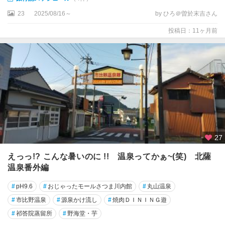
23
2025/08/16～
by ひろ＠曽於末吉さん
投稿日：11ヶ月前
27
えっっ!? こんな暑いのに !! 温泉ってかぁ~(笑) 北薩
温泉番外編
#
pH9.6
#
おじゃったモールさつま川内館
#
丸山温泉
#
市比野温泉
#
源泉かけ流し
#
焼肉ＤＩＮＩＮＧ遊
#
祁答院蒸留所
#
野海堂・芋