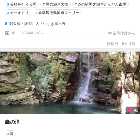
#
長崎鼻灯台公園
#
黒の瀬戸大橋
#
道の駅黒之瀬戸だんだん市場
#
カツオドリ
#
天草鹿児島国道フェリー
阿久根・薩摩川内・いちき串木野
36
2026/01/10～
by 吉備津彦さん
投稿日：6ヶ月前
93
轟の滝
#
滝