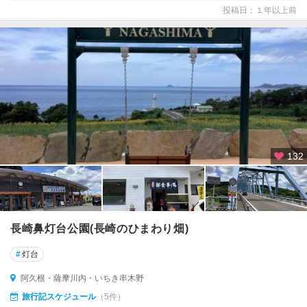
投稿日：１年以上前
132
長崎鼻灯台公園(長崎のひまわり畑)
#
灯台
阿久根・薩摩川内・いちき串木野
旅行記スケジュール
（5件）