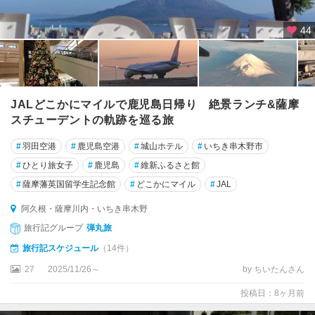
44
JALどこかにマイルで鹿児島日帰り 絶景ランチ&薩摩
スチューデントの軌跡を巡る旅
#
羽田空港
#
鹿児島空港
#
城山ホテル
#
いちき串木野市
#
ひとり旅女子
#
鹿児島
#
維新ふるさと館
#
薩摩藩英国留学生記念館
#
どこかにマイル
#
JAL
阿久根・薩摩川内・いちき串木野
旅行記グループ
弾丸旅
旅行記スケジュール
（14件）
27
2025/11/26～
by ちいたんさん
投稿日：8ヶ月前