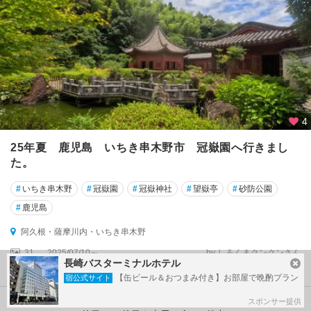
4
25年夏 鹿児島 いちき串木野市 冠嶽園へ行きまし
た。
#
いちき串木野
#
冠嶽園
#
冠嶽神社
#
望嶽亭
#
砂防公園
#
鹿児島
阿久根・薩摩川内・いちき串木野
31
2025/07/10～
by しろくまクンクンさん
長崎バスターミナルホテル
投稿日：１年以上前
【缶ビール＆おつまみ付き】お部屋で晩酌プラン
宿公式サイト
スポンサー提供