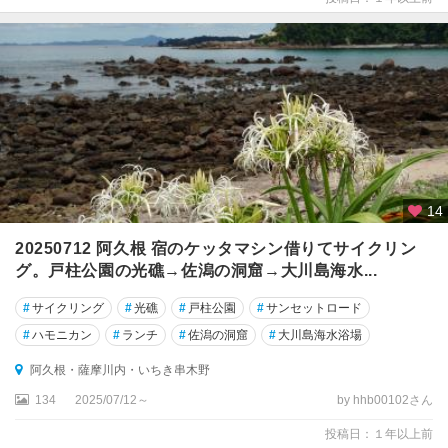
14
20250712 阿久根 宿のケッタマシン借りてサイクリン
グ。戸柱公園の光礁→佐潟の洞窟→大川島海水...
#
サイクリング
#
光礁
#
戸柱公園
#
サンセットロード
#
ハモニカン
#
ランチ
#
佐潟の洞窟
#
大川島海水浴場
阿久根・薩摩川内・いちき串木野
134
2025/07/12～
by hhb00102さん
投稿日：１年以上前