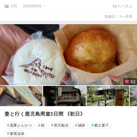
155
2026/05/01～
by たーさん
投稿日：2ヶ月前
62
妻と行く鹿児島周遊3日間 《初日》
#
黒豚とんかつ
#
桜
#
雨天観光
#
城跡
#
郷土菓子
#
紫尾温泉