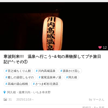
12
寒波到来!!! 温泉へ行こう~&旬の果物探してプチ旅日
記(^^♪その①
#
宮之城ちくりん館
#
川内高城温泉
#
源泉かけ流し
#
癒しの湯宿しもぞの
#
紫尾温泉神ノ湯
#
阿久根
#
高城の湯山桜桃
#
さつま町杉元酒店
阿久根・薩摩川内・いちき串木野
31
2025/11/18～
by マーさん
投稿日：8ヶ月前