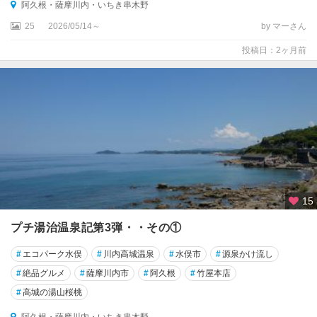
阿久根・薩摩川内・いちき串木野
島
（
25
2026/05/14～
by マーさん
奄
投稿日：2ヶ月前
美
大
島
・
屋
久
島
）
15
プチ湯治温泉記第3弾・・その①
#
エコパーク水俣
#
川内高城温泉
#
水俣市
#
源泉かけ流し
#
絶品グルメ
#
薩摩川内市
#
阿久根
#
竹屋本店
#
高城の湯山桜桃