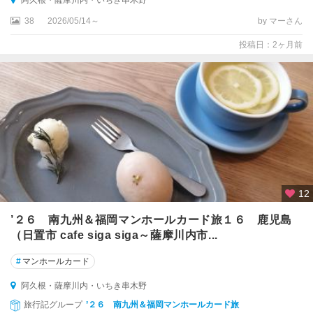
阿久根・薩摩川内・いちき串木野
38
2026/05/14～
by マーさん
投稿日：2ヶ月前
12
’２６ 南九州＆福岡マンホールカード旅１６ 鹿児島
（日置市 cafe siga siga～薩摩川内市...
#
マンホールカード
阿久根・薩摩川内・いちき串木野
旅行記グループ
’２６ 南九州＆福岡マンホールカード旅