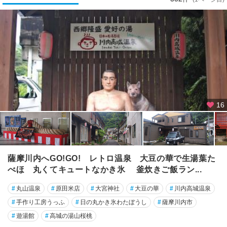
て
鹿
児
島
・
桜
島
霧
16
島
・
国
分
・
薩摩川内へGO!GO! レトロ温泉 大豆の華で生湯葉た
新
べほ 丸くてキュートなかき氷 釜炊きご飯ラン...
川
#
丸山温泉
#
原田米店
#
大宮神社
#
大豆の華
#
川内高城温泉
指
宿
#
手作り工房うっふ
#
日の丸かき氷わたぼうし
#
薩摩川内市
・
#
遊湯館
#
高城の湯山桜桃
枕