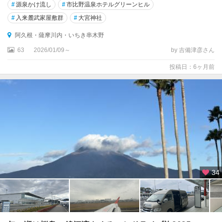
#
源泉かけ流し
#
市比野温泉ホテルグリーンヒル
#
入来麓武家屋敷群
#
大宮神社
阿久根・薩摩川内・いちき串木野
63
2026/01/09～
by 吉備津彦さん
投稿日：6ヶ月前
34