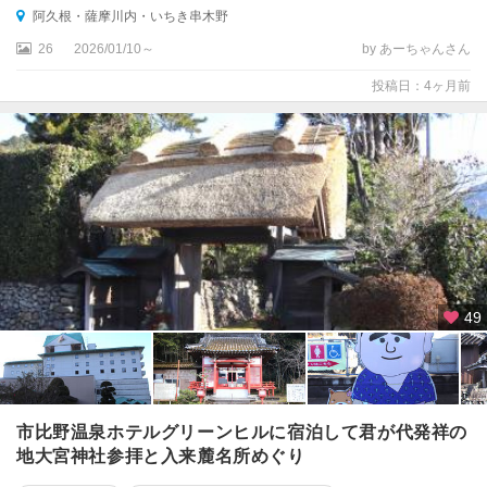
阿久根・薩摩川内・いちき串木野
26
2026/01/10～
by あーちゃんさん
投稿日：4ヶ月前
49
市比野温泉ホテルグリーンヒルに宿泊して君が代発祥の
地大宮神社参拝と入来麓名所めぐり