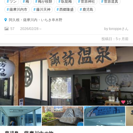
#
ツン
#
梅
#
梅が枝餅
#
臥龍梅
#
菅原神社
#
菅原道真
#
薩摩川内市
#
藤川天神
#
西郷隆盛
#
鹿児島
阿久根・薩摩川内・いちき串木野
57
2026/02/28～
by toroppeさん
投稿日：5ヶ月前
15