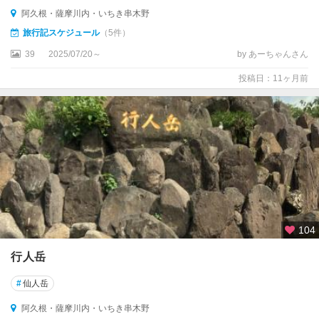
阿久根・薩摩川内・いちき串木野
旅行記スケジュール
（5件）
39
2025/07/20～
by あーちゃんさん
投稿日：11ヶ月前
104
行人岳
#
仙人岳
阿久根・薩摩川内・いちき串木野