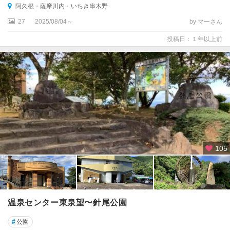
阿久根・薩摩川内・いちき串木野
27
2025/08/04～
by マーさん
投稿日：１年以上前
105
温泉センター東泉望〜針尾公園
#
公園