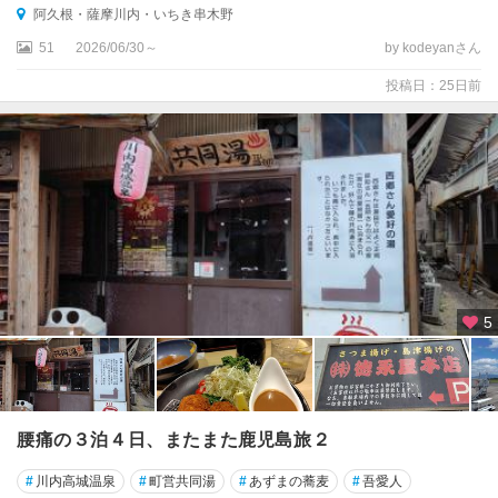
阿久根・薩摩川内・いちき串木野
崎
51
2026/06/30～
by kodeyanさん
大
隅
投稿日：25日前
半
島
（
鹿
屋
・
垂
水
・
志
5
布
志
・
肝
属
腰痛の３泊４日、またまた鹿児島旅２
）
#
川内高城温泉
#
町営共同湯
#
あずまの蕎麦
#
吾愛人