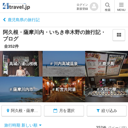
ログイン
新規登録
閉
検索
MENU
じ
る
鹿児島県の旅行記
阿久根・薩摩川内・いちき串木野の旅行記・
ブログ
全352件
鹿
児
# 高城の湯山桜桃
# 川内高城温泉
# 鹿児島
島
へ
戻
る
# 薩摩川内市
# 町営共同湯
# 大豆の華
鹿
児
島
阿久根・薩摩川内・いちき串木野
月を選択
絞り込み
す
べ
旅行時期 新しい順
352
件
(1ページ目)