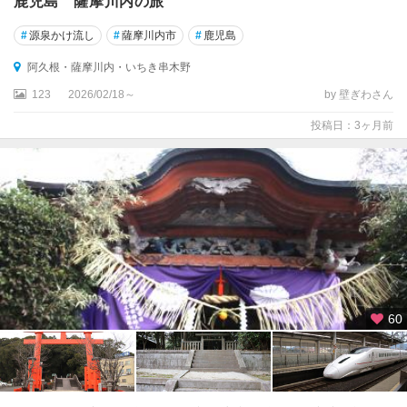
鹿児島 薩摩川内の旅
#
源泉かけ流し
#
薩摩川内市
#
鹿児島
阿久根・薩摩川内・いちき串木野
123
2026/02/18～
by 壁ぎわさん
投稿日：3ヶ月前
60