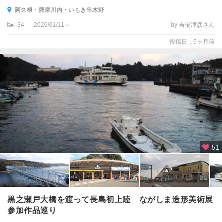
阿久根・薩摩川内・いちき串木野
34
2026/01/11～
by 吉備津彦さん
投稿日：6ヶ月前
51
黒之瀬戸大橋を渡って長島初上陸 ながしま造形美術展
参加作品巡り