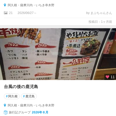
出
阿久根・薩摩川内・いちき串木野
水
・
21
2026/06/27～
by まぶちゃんさん
薩
投稿日：1ヶ月前
摩
川
内
・
串
木
野
阿
久
11
根
・
台風の後の鹿児島
薩
摩
#
阿久根
#
鹿児島
川
内
阿久根・薩摩川内・いちき串木野
・
旅行記グループ
2026年６月