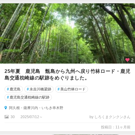
2
25年夏 鹿児島 甑島から九州へ戻り竹林ロード・鹿児
島交通枕崎線の駅跡をめぐりました。
#
鹿児島
#
永吉川橋梁跡
#
美山竹林ロード
#
鹿児島交通枕崎線の駅跡
阿久根・薩摩川内・いちき串木野
30
2025/07/12～
by しろくまクンクンさん
投稿日：11ヶ月前