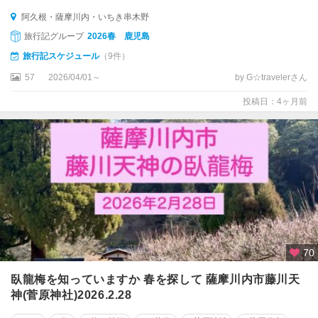
阿久根・薩摩川内・いちき串木野
旅行記グループ
2026春 鹿児島
旅行記スケジュール
（9件）
57
2026/04/01～
by G☆travelerさん
投稿日：4ヶ月前
70
臥龍梅を知っていますか 春を探して 薩摩川内市藤川天
神(菅原神社)2026.2.28