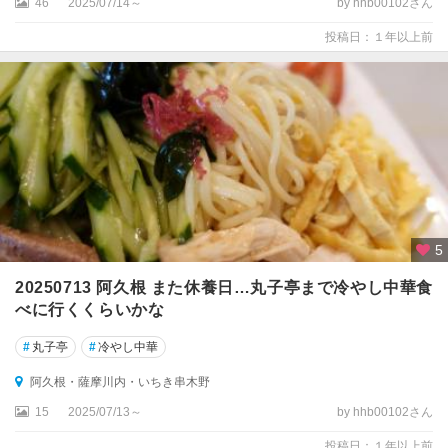
46
2025/07/14～
by hhb00102さん
投稿日：１年以上前
5
20250713 阿久根 また休養日…丸子亭まで冷やし中華食
べに行くくらいかな
#
丸子亭
#
冷やし中華
阿久根・薩摩川内・いちき串木野
15
2025/07/13～
by hhb00102さん
投稿日：１年以上前