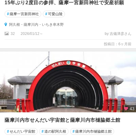
15年ぶり2度目の参拝、薩摩一宮新田神社で安産祈願
#
薩摩一宮新田神社
#
可愛山陵
阿久根・薩摩川内・いちき串木野
32
2026/01/12～
by 吉備津彦さん
投稿日：6ヶ月前
43
薩摩川内市せんだい宇宙館と薩摩川内市樋脇郷土館
#
せんだい宇宙館
#
道の駅阿久根
#
薩摩川内市樋脇郷土館