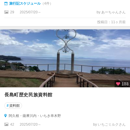
旅行記スケジュール
（4件）
29
2025/07/20～
by あーちゃんさん
投稿日：11ヶ月前
103
長島町歴史民族資料館
#
資料館
阿久根・薩摩川内・いちき串木野
42
2025/07/20～
by いちごミルクさん