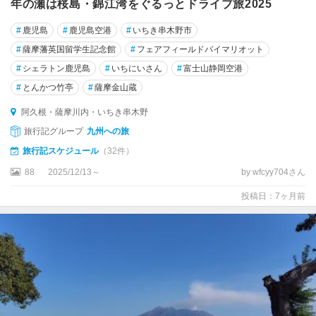
年の瀬は桜島・錦江湾をぐるっとドライブ旅2025
#
鹿児島
#
鹿児島空港
#
いちき串木野市
#
薩摩藩英国留学生記念館
#
フェアフィールドバイマリオット
#
シェラトン鹿児島
#
いちにいさん
#
富士山静岡空港
#
とんかつ竹亭
#
薩摩金山蔵
阿久根・薩摩川内・いちき串木野
旅行記グループ
九州への旅
旅行記スケジュール
（32件）
88
2025/12/13～
by wfcyy704さん
投稿日：7ヶ月前