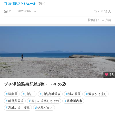
い
旅行記スケジュール
（5件）
ち
き
28
2026/06/25～
by 9687さん
串
投稿日：1ヶ月前
木
野
上
甑
島
・
下
甑
島
13
出
プチ湯治温泉記第3弾・・その②
水
・
#
双葉屋
#
川内川
#
川内高城温泉
#
浜の茶屋
#
源泉かけ流し
伊
#
町営共同湯
#
癒しの湯宿しもぞの
#
薩摩川内市
佐
#
高城の湯山桜桃
#
絶品グルメ
離