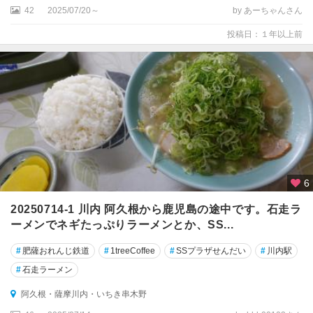
42
2025/07/20～
by あーちゃんさん
投稿日：１年以上前
6
20250714-1 川内 阿久根から鹿児島の途中です。石走ラ
ーメンでネギたっぷりラーメンとか、SS...
#
肥薩おれんじ鉄道
#
1treeCoffee
#
SSプラザせんだい
#
川内駅
#
石走ラーメン
阿久根・薩摩川内・いちき串木野