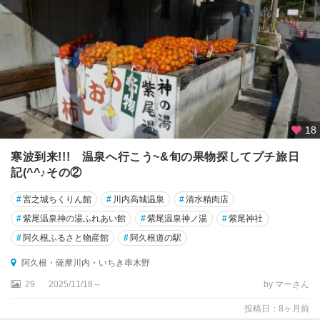
18
寒波到来!!! 温泉へ行こう~&旬の果物探してプチ旅日
記(^^♪その②
#
宮之城ちくりん館
#
川内高城温泉
#
清水精肉店
#
紫尾温泉神の湯ふれあい館
#
紫尾温泉神ノ湯
#
紫尾神社
#
阿久根ふるさと物産館
#
阿久根道の駅
阿久根・薩摩川内・いちき串木野
29
2025/11/18～
by マーさん
投稿日：8ヶ月前