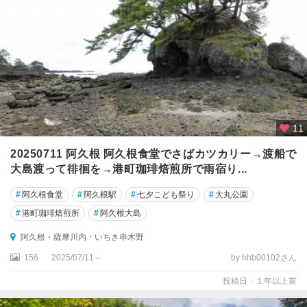
11
20250711 阿久根 阿久根食堂でさばカツカリー→渡船で
大島渡って徘徊を→港町珈琲焙煎所で雨宿り...
#
阿久根食堂
#
阿久根駅
#
七夕こども祭り
#
大丸公園
#
港町珈琲焙煎所
#
阿久根大島
阿久根・薩摩川内・いちき串木野
156
2025/07/11～
by hhb00102さん
投稿日：１年以上前