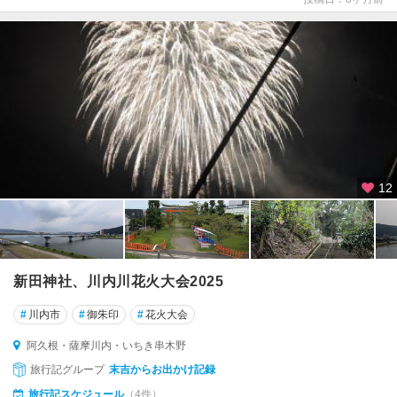
12
新田神社、川内川花火大会2025
#
川内市
#
御朱印
#
花火大会
阿久根・薩摩川内・いちき串木野
旅行記グループ
末吉からお出かけ記録
旅行記スケジュール
（4件）