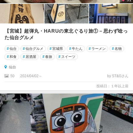
【宮城】超弾丸・HARUの東北ぐるり旅①－思わず唸っ
た仙台グルメ
#
仙台
#
仙台グルメ
#
宮城県
#
牛たん
#
ラーメン
#
名物
#
和食
#
居酒屋
#
春旅
#
スイーツ
仙台
50
2024/04/02～
by ST&Gさん
投稿日：１年以上前