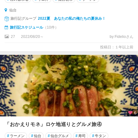
仙台
旅行記グループ
2022夏 あなたの私の俺たちの夏休み！
旅行記スケジュール
（10件）
27
2022/08/20～
by Fidelioさん
投稿日：１年以上前
6
「おかえりモネ」ロケ地巡りとグルメ旅④
#
ラーメン
#
仙台
#
仙台グルメ
#
寿司
#
牛タン