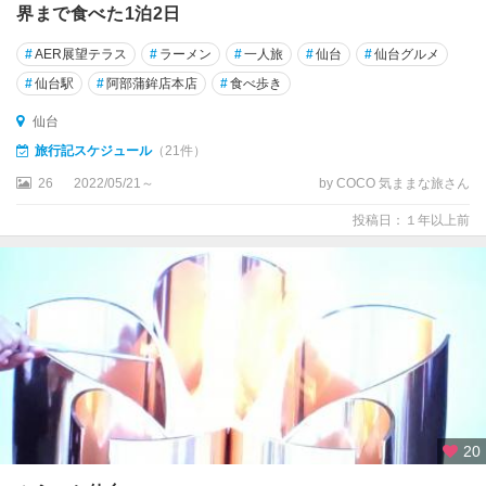
界まで食べた1泊2日
#
AER展望テラス
#
ラーメン
#
一人旅
#
仙台
#
仙台グルメ
#
仙台駅
#
阿部蒲鉾店本店
#
食べ歩き
仙台
旅行記スケジュール
（21件）
26
2022/05/21～
by COCO 気ままな旅さん
投稿日：１年以上前
20