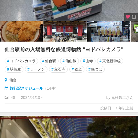
11
仙台駅前の入場無料な鉄道博物館 "ヨドバシカメラ"
#
ヨドバシカメラ
#
仙台駅
#
仙山線
#
山寺
#
東北新幹線
#
駅蕎麦
#
ラーメン
#
立石寺
#
鉄道
#
銀つば
仙台
旅行記スケジュール
（14件）
40
2024/01/13～
by 元杜鉄工さん
投稿日：１年以上前