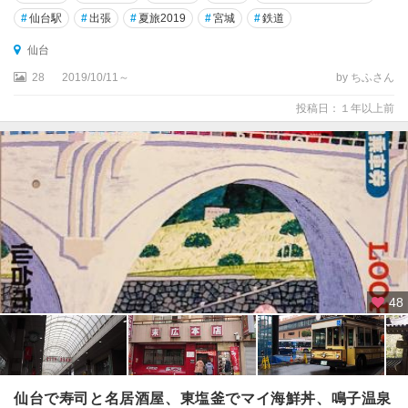
#
仙台駅
#
出張
#
夏旅2019
#
宮城
#
鉄道
仙台
28
2019/10/11～
by ちふさん
投稿日：１年以上前
48
仙台で寿司と名居酒屋、東塩釜でマイ海鮮丼、鳴子温泉