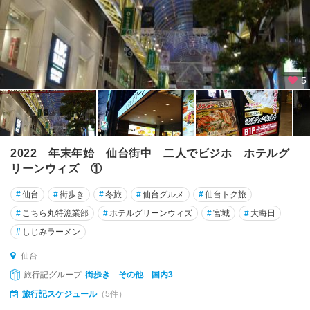
5
2022 年末年始 仙台街中 二人でビジホ ホテルグ
リーンウィズ ①
#
仙台
#
街歩き
#
冬旅
#
仙台グルメ
#
仙台トク旅
#
こちら丸特漁業部
#
ホテルグリーンウィズ
#
宮城
#
大晦日
#
しじみラーメン
仙台
旅行記グループ
街歩き その他 国内3
旅行記スケジュール
（5件）