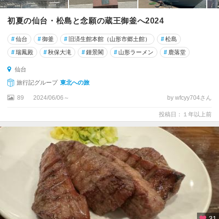
初夏の仙台・松島と念願の蔵王御釜へ2024
#
仙台
#
御釜
#
旧済生館本館（山形市郷土館）
#
松島
#
瑞鳳殿
#
秋保大滝
#
鍾景閣
#
山形ラーメン
#
鹿落堂
仙台
旅行記グループ
東北への旅
89
2024/06/06～
by wfcyy704さん
投稿日：１年以上前
31