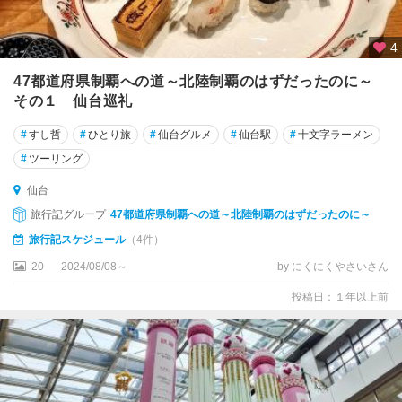
4
47都道府県制覇への道～北陸制覇のはずだったのに～
その１ 仙台巡礼
#
すし哲
#
ひとり旅
#
仙台グルメ
#
仙台駅
#
十文字ラーメン
#
ツーリング
仙台
旅行記グループ
47都道府県制覇への道～北陸制覇のはずだったのに～
旅行記スケジュール
（4件）
20
2024/08/08～
by にくにくやさいさん
投稿日：１年以上前