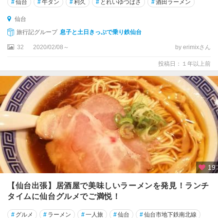
#
仙台
#
牛タン
#
利久
#
とれいゆつばさ
#
酒田ラーメン
仙台
旅行記グループ
息子と土日きっぷで乗り鉄仙台
32
2020/02/08～
by erimixさん
投稿日：１年以上前
19
【仙台出張】居酒屋で美味しいラーメンを発見！ランチ
タイムに仙台グルメでご満悦！
#
グルメ
#
ラーメン
#
一人旅
#
仙台
#
仙台市地下鉄南北線