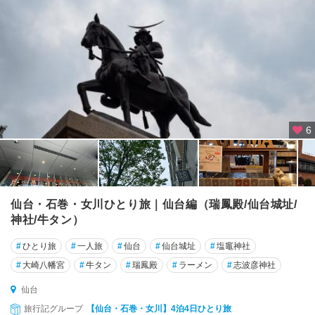
6
仙台・石巻・女川ひとり旅｜仙台編（瑞鳳殿/仙台城址/
神社/牛タン）
#
ひとり旅
#
一人旅
#
仙台
#
仙台城址
#
塩竈神社
#
大崎八幡宮
#
牛タン
#
瑞鳳殿
#
ラーメン
#
志波彦神社
仙台
旅行記グループ
【仙台・石巻・女川】4泊4日ひとり旅