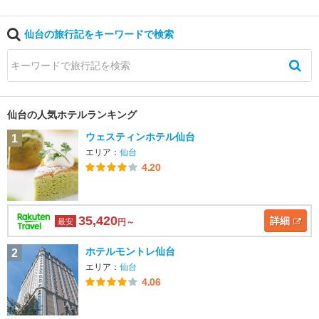
仙台の旅行記をキーワードで検索
仙台の人気ホテルランキング
ウェスティンホテル仙台
1
エリア：
仙台
4.20
35,420
詳細
最安
円～
ホテルモントレ仙台
2
エリア：
仙台
4.06