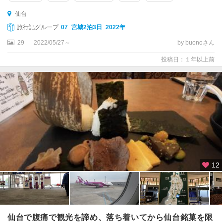
仙台
旅行記グループ
07_宮城2泊3日_2022年
29
2022/05/27～
by buonoさん
投稿日：１年以上前
12
仙台で腹痛で観光を諦め、落ち着いてから仙台銘菓を限