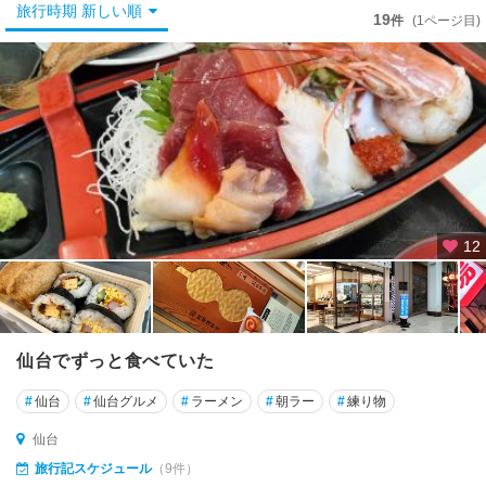
仙
旅行時期 新しい順
19
件
(1ページ目)
台
秋
保
温
泉
作
並
温
12
泉
宮
城
野
仙台でずっと食べていた
・
若
#
仙台
#
仙台グルメ
#
ラーメン
#
朝ラー
#
練り物
林
・
仙台
名
旅行記スケジュール
（9件）
取