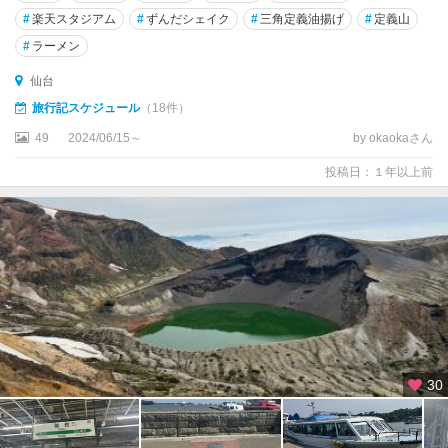
#
楽天スタジアム
#
ずんだシェイク
#
三角定義油揚げ
#
定義山
#
ラーメン
仙台
旅行記スケジュール
（18件）
49
2024/06/15～
by okaokaさん
投稿日：１年以上前
30