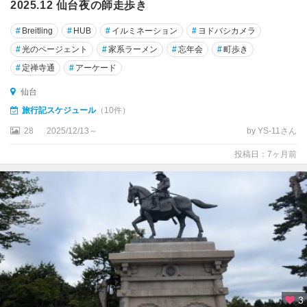
2025.12 仙台夜の師走歩き
#
Breitling
#
HUB
#
イルミネーション
#
ヨドバシカメラ
#
光のページェント
#
家系ラーメン
#
忘年会
#
町歩き
#
定禅寺通
#
アーケード
仙台
旅行記スケジュール
（10件）
28
2025/12/13～
by YS-11さん
投稿日：7ヶ月前
3