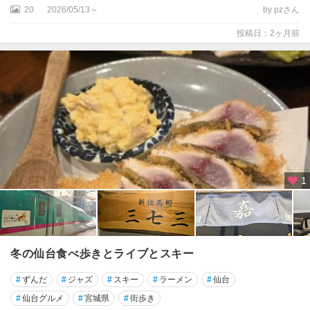
20
2026/05/13～
by pzさん
仙
投稿日：2ヶ月前
台
松
島
・
多
賀
城
石
1
巻
・
気
仙
沼
冬の仙台食べ歩きとライブとスキー
・
牡
#
ずんだ
#
ジャズ
#
スキー
#
ラーメン
#
仙台
鹿
#
仙台グルメ
#
宮城県
#
街歩き
半