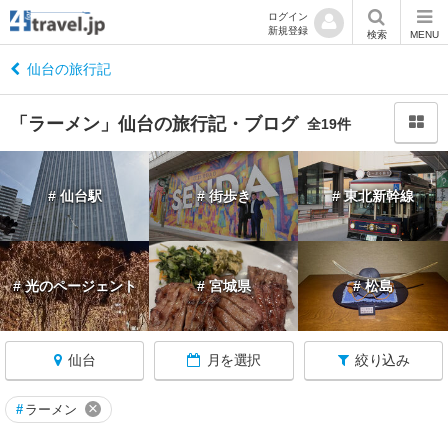
ログイン
新規登録
閉
検索
MENU
じ
る
仙台の旅行記
「ラーメン」仙台の旅行記・ブログ
全19件
宮
# 仙台駅
# 街歩き
# 東北新幹線
城
へ
戻
る
# 光のページェント
# 宮城県
# 松島
宮
城
仙台
月を選択
絞り込み
す
べ
て
×
#
ラーメン