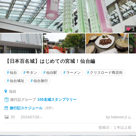
3
【日本百名城】はじめての宮城！仙台編
#
仙台
#
牛タン
#
仙台駅
#
ラーメン
#
クリスロード商店街
#
仙台城址
#
仙台旅行
仙台
旅行記グループ
100名城スタンプラリー
旅行記スケジュール
（9件）
35
2024/07/26～
by hideminさん
投稿日：１年以上前