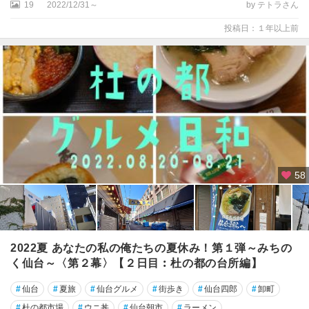
19
2022/12/31～
by テトラさん
投稿日：１年以上前
58
2022夏 あなたの私の俺たちの夏休み！第１弾～みちの
く仙台～〈第２幕〉【２日目︰杜の都の台所編】
#
仙台
#
夏旅
#
仙台グルメ
#
街歩き
#
仙台四郎
#
卸町
#
杜の都市場
#
ウニ丼
#
仙台朝市
#
ラーメン