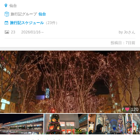
島
仙台
旅行記グループ
仙台
鬼
首
旅行記スケジュール
（23件）
・
23
2026/01/16～
by Joさん
鳴
子
投稿日：7日前
・
古
川
白
石
・
宮
城
蔵
120
王
・
岩
沼