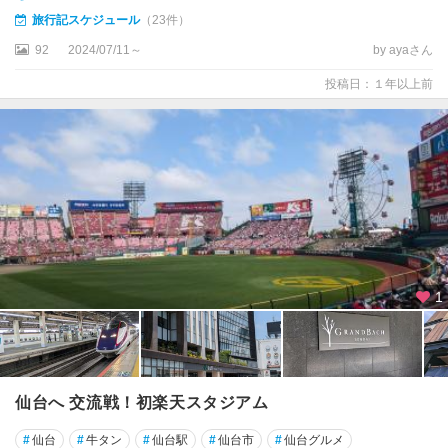
旅行記スケジュール
（23件）
92
2024/07/11～
by ayaさん
投稿日：１年以上前
1
仙台へ 交流戦！初楽天スタジアム
#
仙台
#
牛タン
#
仙台駅
#
仙台市
#
仙台グルメ