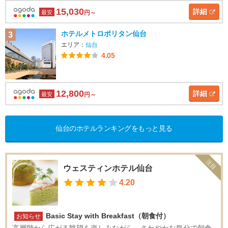
15,030
詳細
最安
円～
ホテルメトロポリタン仙台
3
エリア：
仙台
4.05
12,800
詳細
最安
円～
仙台のホテルランキングをもっと見る
注目
ウェスティンホテル仙台
4.20
Basic Stay with Breakfast（朝食付）
お知らせ