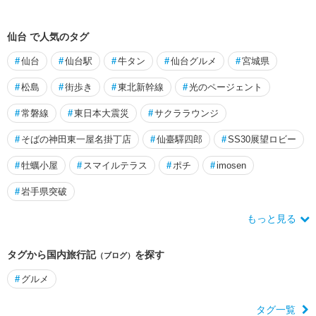
仙台 で人気のタグ
#
仙台
#
仙台駅
#
牛タン
#
仙台グルメ
#
宮城県
#
松島
#
街歩き
#
東北新幹線
#
光のページェント
#
常磐線
#
東日本大震災
#
サクララウンジ
#
そばの神田東一屋名掛丁店
#
仙臺驛四郎
#
SS30展望ロビー
#
牡蠣小屋
#
スマイルテラス
#
ポチ
#
imosen
#
岩手県突破
もっと見る
タグから国内旅行記
を探す
（ブログ）
#
グルメ
タグ一覧