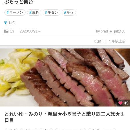
ぶらっと仙台
#
ラーメン
#
海鮮
#
牛タン
#
聖火
仙台
13
2020/03/21～
by brad_e_pittさん
投稿日：１年以上前
45
とれいゆ・みのり・海里★小５息子と乗り鉄二人旅★１
日目