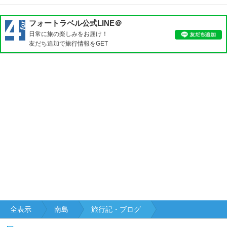
・
立
川
フォートラベル公式LINE＠
日常に旅の楽しみをお届け！
奥
友だち追加で旅行情報をGET
多
摩
・
青
梅
・
あ
き
る
野
伊
豆
諸
島
全表示
南島
旅行記・ブログ
小