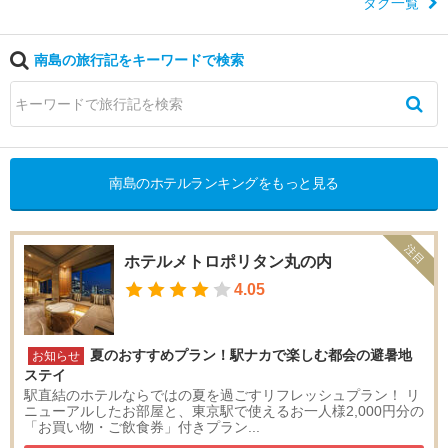
・
タグ一覧
目
白
南島の旅行記をキーワードで検索
東
京
タ
ワ
ー
南島のホテルランキングをもっと見る
・
品
川
注目
・
ホテルメトロポリタン丸の内
目
4.05
黒
六
夏のおすすめプラン！駅ナカで楽しむ都会の避暑地
お知らせ
本
ステイ
木
駅直結のホテルならではの夏を過ごすリフレッシュプラン！ リ
・
ニューアルしたお部屋と、東京駅で使えるお一人様2,000円分の
赤
「お買い物・ご飲食券」付きプラン...
坂