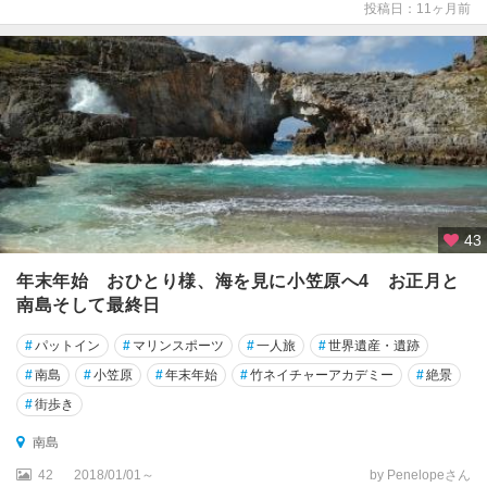
投稿日：11ヶ月前
渋
谷
・
原
宿
・
表
参
道
43
恵
比
年末年始 おひとり様、海を見に小笠原へ4 お正月と
寿
南島そして最終日
・
自
#
パットイン
#
マリンスポーツ
#
一人旅
#
世界遺産・遺跡
由
#
南島
#
小笠原
#
年末年始
#
竹ネイチャーアカデミー
#
絶景
が
丘
#
街歩き
・
南島
二
子
42
2018/01/01～
by Penelopeさん