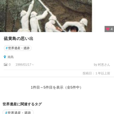
駅
・
大
手
町
4
・
日
硫黄島の思い出
本
橋
#
世界遺産・遺跡
浅
南島
草
0
1986/01/17～
by 村恵さん
・
上
投稿日：１年以上前
野
・
1
件目～
5
件目を表示（全
5
件中）
東
京
ス
世界遺産に関連するタグ
カ
イ
#
世界遺産・遺跡