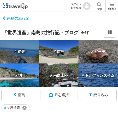
ログイン
新規登録
閉
検索
MENU
じ
る
南島の旅行記
「世界遺産」南島の旅行記・ブログ
全5件
東
# 絶景
# 南島
# ビーチ
京
へ
戻
る
# イルカ
# 南島上陸
# ドルフィンスイム
東
京
南島
月を選択
絞り込み
す
べ
て
×
#
世界遺産