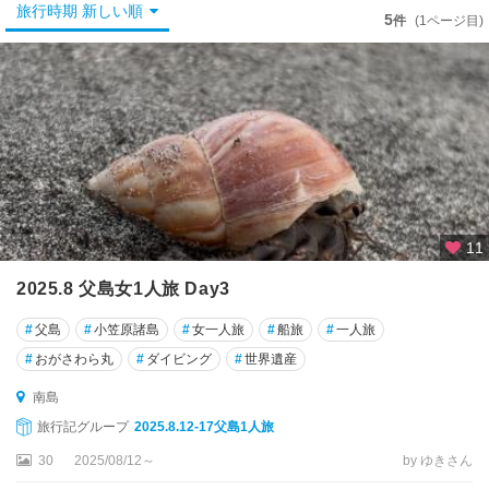
秋
旅行時期 新しい順
5
件
(1ページ目)
葉
原
・
御
茶
ノ
水
・
水
道
11
橋
2025.8 父島女1人旅 Day3
銀
座
#
父島
#
小笠原諸島
#
女一人旅
#
船旅
#
一人旅
・
#
おがさわら丸
#
ダイビング
#
世界遺産
築
地
南島
・
旅行記グループ
2025.8.12-17父島1人旅
月
島
30
2025/08/12～
by ゆきさん