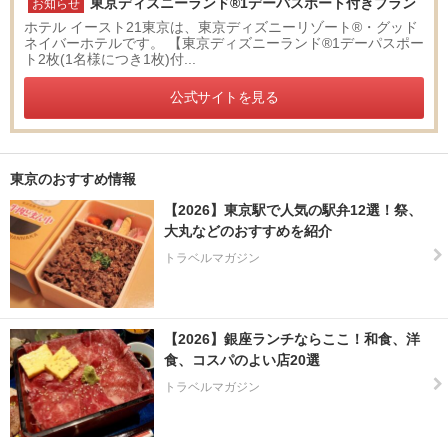
東京ディズニーランド®1デーパスポート付きプラン
お知らせ
祥
ホテル イースト21東京は、東京ディズニーリゾート®・グッド
寺
ネイバーホテルです。 【東京ディズニーランド®1デーパスポー
・
ト2枚(1名様につき1枚)付...
三
鷹
公式サイトを見る
・
府
中
・
東京のおすすめ情報
多
【2026】東京駅で人気の駅弁12選！祭、
摩
大丸などのおすすめを紹介
トラベルマガジン
高
尾
・
八
【2026】銀座ランチならここ！和食、洋
王
食、コスパのよい店20選
子
・
トラベルマガジン
町
田