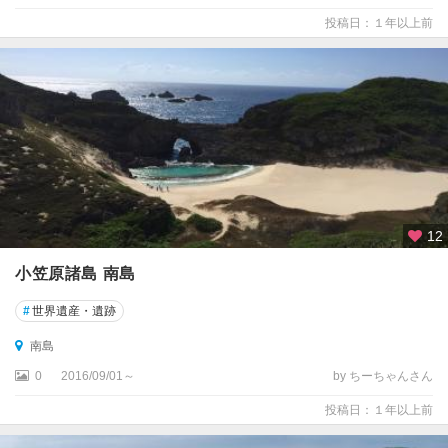
玉
投稿日：１年以上前
川
お
台
場
・
新
橋
・
汐
12
留
小笠原諸島 南島
葛
飾
#
世界遺産・遺跡
・
葛
南島
西
0
2016/09/01～
by ちーちゃんさん
・
足
投稿日：１年以上前
立