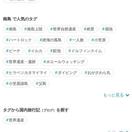
ツ
リ
ー
南島 で人気のタグ
新
#
南島
#
南島上陸
#
世界自然遺産
#
絶景
#
扇池
宿
・
#
ハートロック
#
絶海の孤島
#
一人旅
#
小笠原
高
#
ビーチ
#
イルカ
#
鮫池
#
ドルフィンスイム
田
馬
#
世界遺産・遺跡
#
ホエールウォッチング
場
・
#
ヒラベソカタマイマイ
#
ダイビング
#
おがさわら丸
四
ツ
#
小笠原諸島
#
父島
谷
もっと見る
池
袋
タグから国内旅行記
を探す
（ブログ）
・
巣
#
世界遺産
鴨