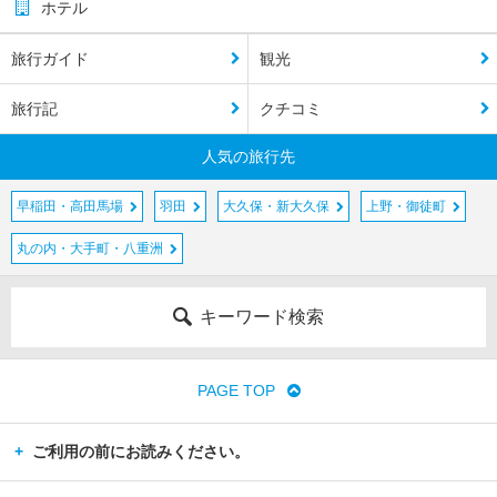
ホテル
笠
原
旅行ガイド
観光
諸
島
旅行記
クチコミ
父
島
人気の旅行先
母
早稲田・高田馬場
羽田
大久保・新大久保
上野・御徒町
島
丸の内・大手町・八重洲
南
島
キーワード検索
PAGE TOP
ご利用の前にお読みください。