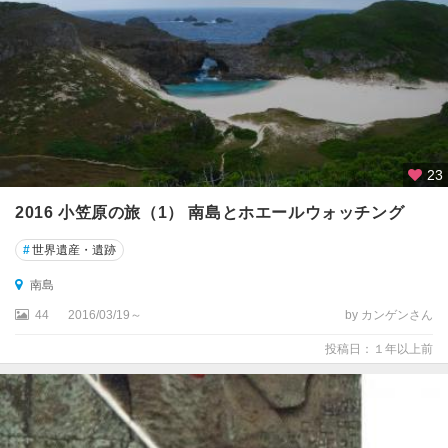
板
橋
・
練
馬
・
赤
羽
23
中
2016 小笠原の旅（1） 南島とホエールウォッチング
野
#
世界遺産・遺跡
・
杉
南島
並
・
44
2016/03/19～
by カンゲンさん
世
投稿日：１年以上前
田
谷
東
京