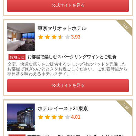
公式サイトを見る
錦
糸
町
注目
東京マリオットホテル
・
両
3.93
国
・
亀
お部屋で楽しむスパークリングワインとご朝食
お知らせ
戸
全室、快適な眠りをご提供するシモンズ社のベッドを完備した
お部屋で寛ぎのひとときをお過ごしください。 ご到着時後から
非日常を味わえるホテルステイ。 ...
羽
田
公式サイトを見る
・
大
森
注目
・
ホテル イースト21東京
蒲
4.01
田
吉