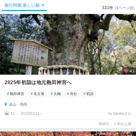
名
旅行時期 新しい順
古
121
件
(1ページ目)
屋
金
山
・
熱
田
千
種
41
・
2025年初詣は地元熱田神宮へ
今
池
#
熱田神宮
#
名古屋
#
大楠
#
寺社
#
初詣
天
金山・熱田
白
11
2025/01/11～
by takakoさん
・
笠
投稿日：１年以上前
寺