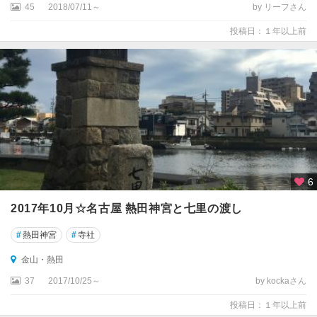
45
2018/07/11～
by リーフさん
投稿日：１年以上前
6
2017年10月☆名古屋 熱田神宮と七里の渡し
#
熱田神宮
#
寺社
金山・熱田
37
2017/10/25～
by kockaさん
投稿日：１年以上前