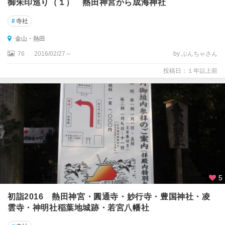
御朱印巡り（１） 熱田神宮から成海神社
#
寺社
金山・熱田
76
2016/02/27～
by ぶんちゃさん
投稿日：１年以上前
5
初詣2016 熱田神宮・圓通寺・妙行寺・豊国神社・凌
雲寺・神明社稲葉地城跡・若宮八幡社