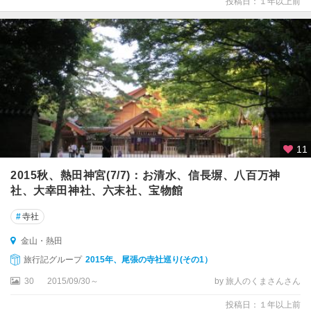
投稿日：１年以上前
11
2015秋、熱田神宮(7/7)：お清水、信長塀、八百万神
社、大幸田神社、六末社、宝物館
#
寺社
金山・熱田
旅行記グループ
2015年、尾張の寺社巡り(その1）
30
2015/09/30～
by 旅人のくまさんさん
投稿日：１年以上前