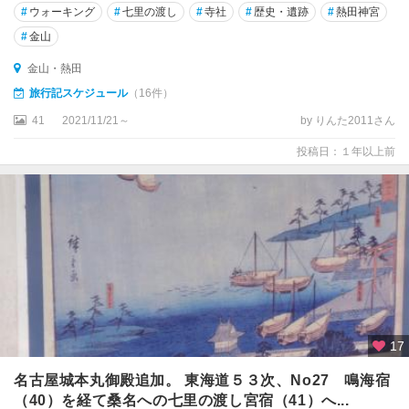
#
ウォーキング
#
七里の渡し
#
寺社
#
歴史・遺跡
#
熱田神宮
島
#
金山
蒲
金山・熱田
郡
・
旅行記スケジュール
（16件）
吉
41
2021/11/21～
by りんた2011さん
良
・
投稿日：１年以上前
西
浦
・
篠
島
知
多
半
島
17
・
セ
名古屋城本丸御殿追加。 東海道５３次、No27 鳴海宿
ン
（40）を経て桑名への七里の渡し宮宿（41）へ...