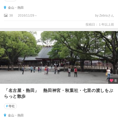
金山・熱田
38
2016/11/29～
by Zebraさん
投稿日：１年以上前
8
「名古屋・熱田」 熱田神宮・秋葉社・七里の渡しをぷ
らっと散歩
#
寺社
金山・熱田