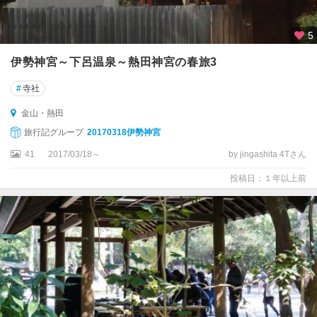
5
伊勢神宮～下呂温泉～熱田神宮の春旅3
#
寺社
金山・熱田
旅行記グループ
20170318伊勢神宮
41
2017/03/18～
by jingashita 4Tさん
投稿日：１年以上前