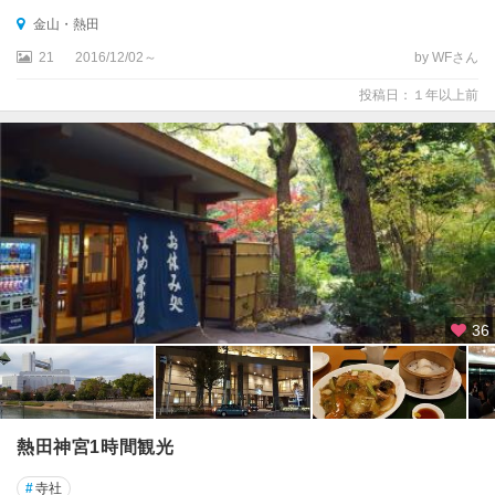
金山・熱田
21
2016/12/02～
by WFさん
投稿日：１年以上前
36
熱田神宮1時間観光
#
寺社