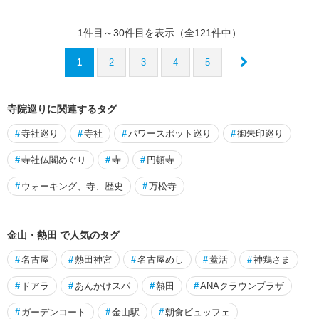
1
件目～
30
件目を表示（全
121
件中）
1
2
3
4
5
寺院巡りに関連するタグ
#
寺社巡り
#
寺社
#
パワースポット巡り
#
御朱印巡り
#
寺社仏閣めぐり
#
寺
#
円頓寺
#
ウォーキング、寺、歴史
#
万松寺
金山・熱田 で人気のタグ
#
名古屋
#
熱田神宮
#
名古屋めし
#
蓋活
#
神鶏さま
#
ドアラ
#
あんかけスパ
#
熱田
#
ANAクラウンプラザ
#
ガーデンコート
#
金山駅
#
朝食ビュッフェ