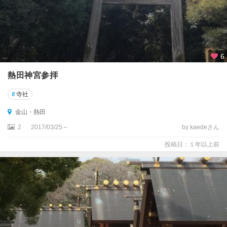
6
熱田神宮参拝
#
寺社
金山・熱田
2
2017/03/25～
by kaedeさん
投稿日：１年以上前