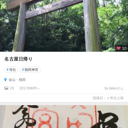
10
名古屋日帰り
#
寺社
#
熱田神宮
金山・熱田
20
2017/08/05～
by dekoさん
投稿日：１年以上前