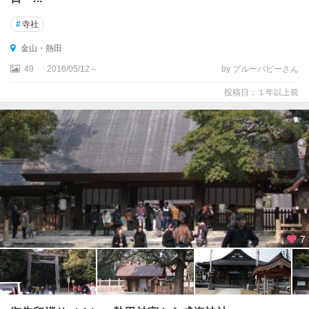
#
寺社
金山・熱田
49
2016/05/12～
by ブルーパピーさん
投稿日：１年以上前
7