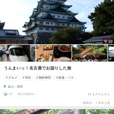
68
うんまいっ！名古屋でお詣りした旅
#
グルメ
#
寺社
#
熱田神宮
#
鉄道・バス
金山・熱田
37
2017/09/23～
by まさやんさん
投稿日：１年以上前