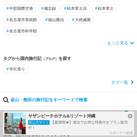
#
中部国際空港
#
備忘録
#
松本零士店
#
松本零士
#
名古屋市美術館
#
福山雅治
#
大絶滅展
#
名古屋市科学館
もっと見る
タグから国内旅行記
を探す
（ブログ）
#
寺社巡り
タグ一覧
金山・熱田の旅行記をキーワードで検索
サザンビーチホテル&リゾート沖縄
【夏満喫★】連泊でお得な特典付きプラン販売
宿公式サイト
中！
スポンサー提供
金山・熱田の人気ホテルランキング