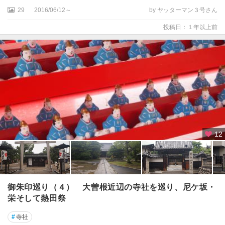
29
2016/06/12～
by ヤッターマン３号さん
投稿日：１年以上前
12
御朱印巡り（４） 大曽根近辺の寺社を巡り、尼ケ坂・
栄そして熱田祭
#
寺社