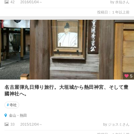
42
2016/01/04～
by 水仙さん
投稿日：１年以上前
5
名古屋弾丸日帰り旅行。大垣城から熱田神宮、そして豊
國神社へ。
#
寺社
金山・熱田
33
2015/12/04～
by ジョスミさん