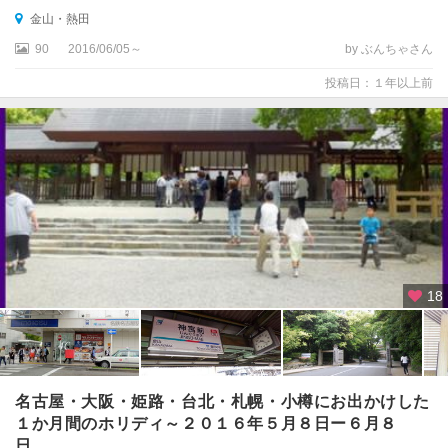
金山・熱田
90
2016/06/05～
by ぶんちゃさん
投稿日：１年以上前
18
名古屋・大阪・姫路・台北・札幌・小樽にお出かけした
１か月間のホリディ～２０１６年５月８日ー６月８
日 ...