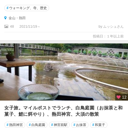
ト
レ
#
ウォーキング、寺、歴史
ア
金山・熱田
新
48
2021/11/19～
by ムッシュさん
城
投稿日：１年以上前
・
鳳
来
・
湯
谷
12
女子旅。マイルポストでランチ、白鳥庭園（お抹茶と和
菓子、鯉に餌やり）、熱田神宮、大須の散策
#
熱田神宮
#
白鳥庭園
#
神宮前駅
#
お抹茶
#
和菓子