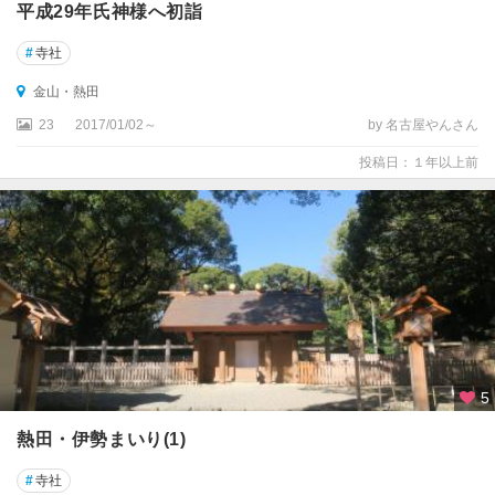
平成29年氏神様へ初詣
#
寺社
金山・熱田
23
2017/01/02～
by 名古屋やんさん
投稿日：１年以上前
5
熱田・伊勢まいり(1)
#
寺社