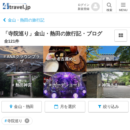
ログイン
新規登録
閉
検索
MENU
じ
る
金山・熱田の旅行記
「寺院巡り」金山・熱田の旅行記・ブログ
全121件
愛
# ANAクラウンプラ
# 名古屋めし
# 熱田
知
ザ
へ
戻
る
# 熱田神宮
# ガーデンコート
# 神鶏さま
愛
知
す
金山・熱田
月を選択
絞り込み
べ
て
×
#
寺院巡り