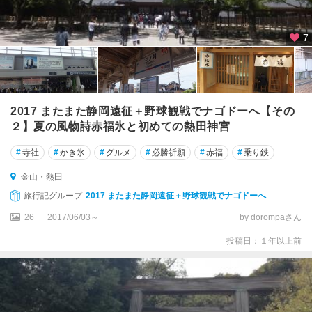
7
2017 またまた静岡遠征＋野球観戦でナゴドーへ【その
２】夏の風物詩赤福氷と初めての熱田神宮
#
寺社
#
かき氷
#
グルメ
#
必勝祈願
#
赤福
#
乗り鉄
金山・熱田
旅行記グループ
2017 またまた静岡遠征＋野球観戦でナゴドーへ
26
2017/06/03～
by dorompaさん
投稿日：１年以上前