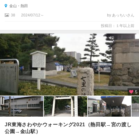
渓
金山・熱田
岡
38
2024/07/12～
by あっちいさん
崎
投稿日：１年以上前
・
三
河
安
城
・
刈
谷
豊
橋
5
・
豊
川
・
渥
JR東海さわやかウォーキング2021（熱田駅→宮の渡し
美
公園→金山駅）
半