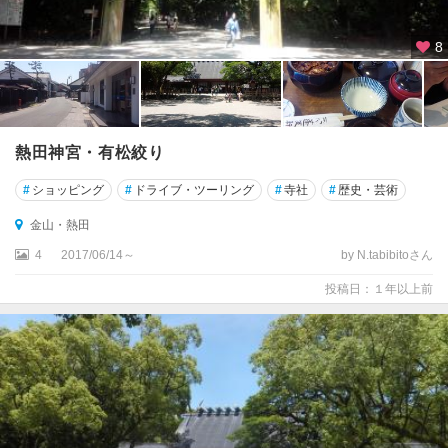
8
熱田神宮・有松絞り
#
ショッピング
#
ドライブ・ツーリング
#
寺社
#
歴史・芸術
金山・熱田
4
2017/06/14～
by N.tabibitoさん
投稿日：１年以上前