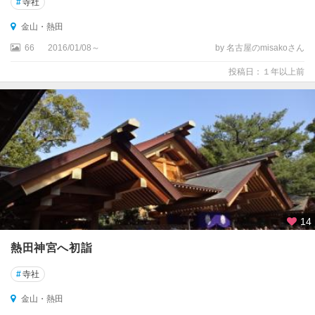
#
寺社
金山・熱田
66
2016/01/08～
by 名古屋のmisakoさん
投稿日：１年以上前
14
熱田神宮へ初詣
#
寺社
金山・熱田