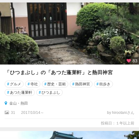
83
「ひつまぶし」の「あつた蓬莱軒」と熱田神宮
#
グルメ
#
寺社
#
歴史・芸術
#
熱田神宮
#
街歩き
#
あつた蓬莱軒
#
ひつまぶし
金山・熱田
31
2017/10/14～
by hirootaniさん
投稿日：１年以上前