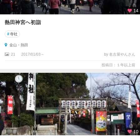
14
熱田神宮へ初詣
#
寺社
金山・熱田
21
2017/01/03～
by 名古屋やんさん
投稿日：１年以上前
10