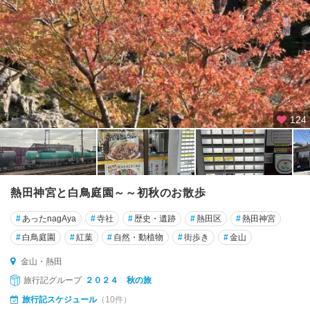
鶴
舞
・
堀
田
名
古
124
屋
港
守
山
熱田神宮と白鳥庭園～～初秋のお散歩
・
名
#
あったnagAya
#
寺社
#
歴史・遺跡
#
熱田区
#
熱田神宮
東
#
白鳥庭園
#
紅葉
#
自然・動植物
#
街歩き
#
金山
名
金山・熱田
古
旅行記グループ
２０２４ 秋の旅
屋
旅行記スケジュール
（10件）