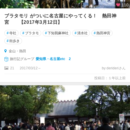
110
ブラタモリ がついに名古屋にやってくる！ 熱田神
宮 【2017年3月12日】
#
寺社
#
ブラタモ
#
下知我麻神社
#
清水社
#
熱田神宮
#
街歩き
金山・熱田
旅行記グループ
愛知県・名古屋etc 2
21
2017/03/12～
by derideriさん
投稿日：１年以上前