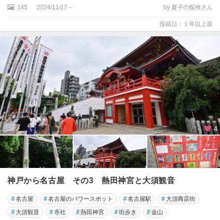
一
145
2024/11/17～
by 夏子の探検さん
宮
・
投稿日：１年以上前
小
牧
・
犬
山
・
春
日
井
4
豊
田
・
瀬
戸
神戸から名古屋 その3 熱田神宮と大須観音
・
#
名古屋
#
名古屋のパワースポット
#
名古屋駅
#
大須商店街
香
嵐
#
大須観音
#
寺社
#
熱田神宮
#
街歩き
#
金山