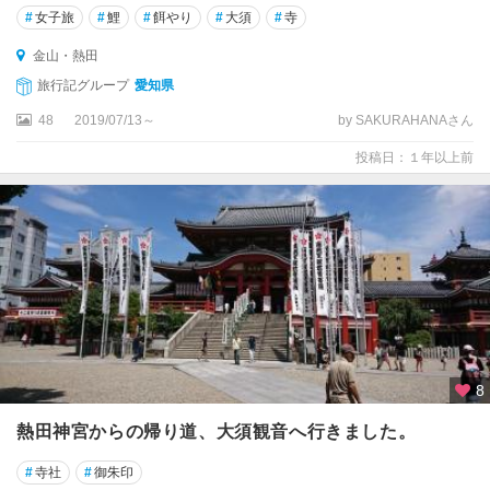
#
女子旅
#
鯉
#
餌やり
#
大須
#
寺
金山・熱田
旅行記グループ
愛知県
48
2019/07/13～
by SAKURAHANAさん
投稿日：１年以上前
8
熱田神宮からの帰り道、大須観音へ行きました。
#
寺社
#
御朱印