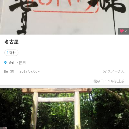
4
名古屋
#
寺社
金山・熱田
30
2017/07/06～
by スノーさん
投稿日：１年以上前