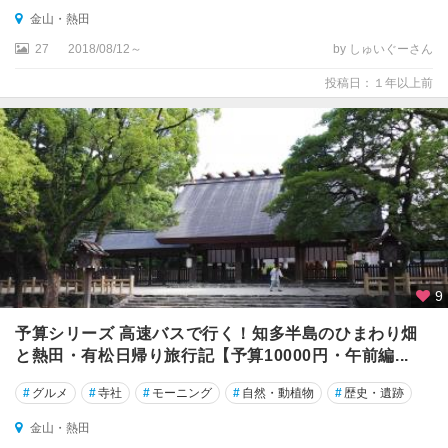
金山・熱田
27
2018/08/12～
by しゅいぐーさん
投稿日：１年以上前
9
予算シリーズ 高速バスで行く！知多半島のひまわり畑
と熱田・有松日帰り旅行記【予算10000円・午前編...
#
グルメ
#
寺社
#
モーニング
#
自然・動植物
#
歴史・遺跡
金山・熱田