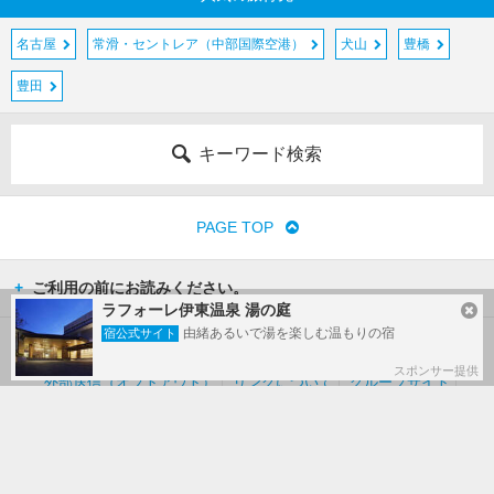
名古屋
常滑・セントレア（中部国際空港）
犬山
豊橋
豊田
キーワード検索
PAGE TOP
ご利用の前にお読みください。
ラフォーレ伊東温泉 湯の庭
由緒あるいで湯を楽しむ温もりの宿
宿公式サイト
運営会社
広告掲載について
利用規約
個人情報保護方針
スポンサー提供
外部送信（オプトアウト）
リンクについて
グループサイト
お問い合わせ
ヘルプ
(c) Kakaku.com, Inc. All Rights Reserved.
掲載情報・写真など、すべてのコンテンツの無断複写・転載・公衆送信等を禁じま
す。