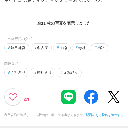
全11 枚の写真を表示しました
この旅行記のタグ
#
熱田神宮
#
名古屋
#
大楠
#
寺社
#
初詣
関連タグ
#
寺社巡り
#
神社巡り
#
寺院巡り
41
利用規約に違反している投稿は、報告する事ができます。
問題のある投稿を連絡する