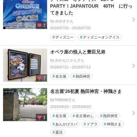
PARTY！JAPANTOUR 40TH に行っ
てきました
by みゆきさん
7
2026/07/31 - 2026/07/31
#
ディズニー
#
ディズニーオンアイス
オペラ座の怪人と豊臣兄弟
by みかんにゃんさん
2026/07/11 - 2026/07/12
#
名古屋
#
熱田神宮
7
名古屋'26初夏 熱田神宮・神鶏さま
by hidezakさん
2026/06/22 - 2026/06/22
#
名古屋
#
名古屋めし
#
熱田神宮
1
#
あんかけスパ
#
ドアラ
#
神鶏さま
#
蓋活