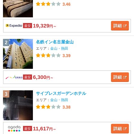
3.46
19,329
詳細
最安
円～
名鉄イン名古屋金山
2
エリア：
金山・熱田
3.39
6,300
詳細
最安
円～
サイプレスガーデンホテル
3
エリア：
金山・熱田
3.38
11,617
詳細
最安
円～