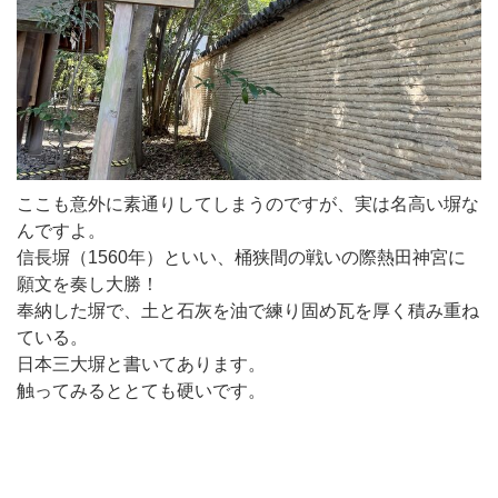
ここも意外に素通りしてしまうのですが、実は名高い塀な
んですよ。
信長塀（1560年）といい、桶狭間の戦いの際熱田神宮に
願文を奏し大勝！
奉納した塀で、土と石灰を油で練り固め瓦を厚く積み重ね
ている。
日本三大塀と書いてあります。
触ってみるととても硬いです。