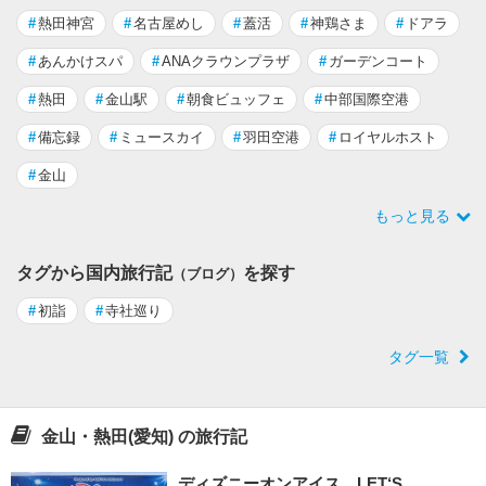
#
熱田神宮
#
名古屋めし
#
蓋活
#
神鶏さま
#
ドアラ
#
あんかけスパ
#
ANAクラウンプラザ
#
ガーデンコート
#
熱田
#
金山駅
#
朝食ビュッフェ
#
中部国際空港
#
備忘録
#
ミュースカイ
#
羽田空港
#
ロイヤルホスト
#
金山
もっと見る
タグから国内旅行記
を探す
（ブログ）
#
初詣
#
寺社巡り
タグ一覧
金山・熱田(愛知) の旅行記
ディズニーオンアイス LET‘S