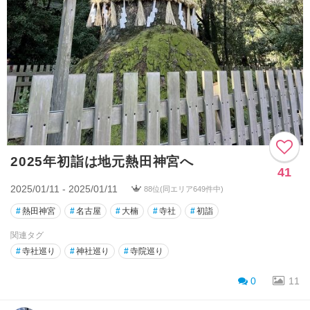
2025年初詣は地元熱田神宮へ
41
2025/01/11 - 2025/01/11
88位(同エリア649件中)
#
熱田神宮
#
名古屋
#
大楠
#
寺社
#
初詣
関連タグ
#
寺社巡り
#
神社巡り
#
寺院巡り
0
11