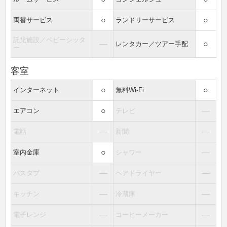
○
○
両替サービス
ランドリーサービス
託児施設／ベビーシッタ
―
○
レンタカー／ツアー手配
ー
客室
○
○
インターネット
無料Wi-Fi
○
―
エアコン
テレビ
―
―
電話
新聞
○
―
室内金庫
シャワー
―
―
バスタブ
ヘアドライヤー
―
―
キッチン
冷蔵庫
―
―
電子レンジ
コーヒーメーカー