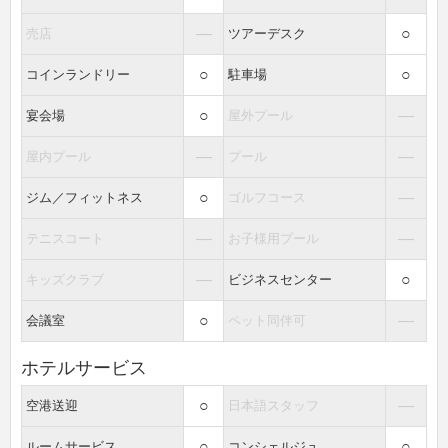
―
○
売店
ツアーデスク
○
○
コインランドリー
駐車場
○
―
宴会場
屋外プール
―
―
屋内プール
プール
○
―
ジム／フィットネス
ゴルフコース
―
―
テニスコート
お子様用プール
―
○
キッズクラブ
ビジネスセンター
○
―
会議室
ペット同伴可
ホテルサービス
○
―
空港送迎
日本語スタッフ
○
○
ルームサービス
コンシェルジュ