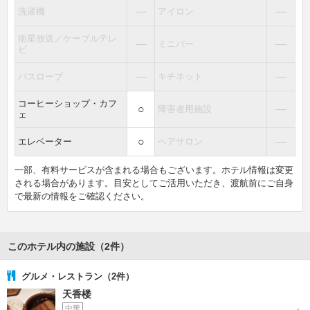
―
―
洗濯機
アイロン
衛星放送／ケーブルテレ
―
―
ミニバー
ビ
―
―
バスローブ
キチネット
コーヒーショップ・カフ
○
―
障害者用施設
ェ
○
―
エレベーター
ヘアサロン
一部、有料サービスが含まれる場合もございます。ホテル情報は変更
される場合があります。目安としてご活用いただき、渡航前にご自身
で最新の情報をご確認ください。
このホテル内の施設（2件）
グルメ・レストラン（2件）
天香楼
中華