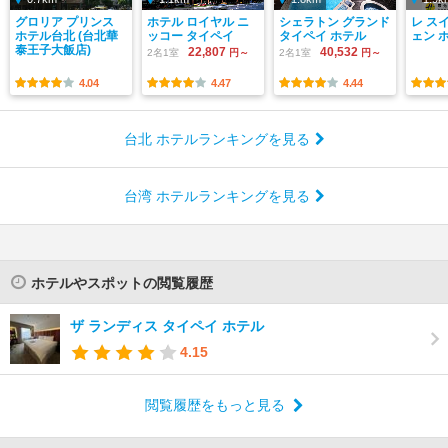
グロリア プリンス
ホテル ロイヤル ニ
シェラトン グランド
レ ス
ホテル台北 (台北華
ッコー タイペイ
タイペイ ホテル
ェン 
泰王子大飯店)
22,807
40,532
2名1室
円～
2名1室
円～
4.04
4.47
4.44
台北 ホテルランキングを見る
台湾 ホテルランキングを見る
ホテルやスポットの閲覧履歴
ザ ランディス タイペイ ホテル
4.15
閲覧履歴をもっと見る