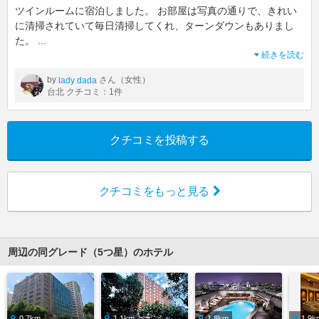
ツインルームに宿泊しました。 お部屋は写真の通りで、きれい
に清掃されていて毎日清掃してくれ、ターンダウンもありまし
た。
...
続きを読む
by
さん（女性）
lady dada
台北 クチコミ：1件
クチコミを投稿する
クチコミをもっと見る
周辺の同グレード（5つ星）のホテル
0.7km
1.1km
1.8km
1.9k