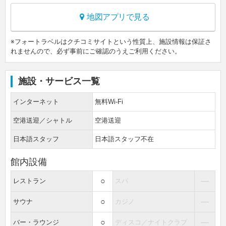
地図アプリで見る
※フォートラベルはクチコミサイトという性質上、施設情報は保証さ
れませんので、必ず事前にご確認のうえご利用ください。
施設・サービス一覧
インターネット
無料Wi-Fi
空港送迎／シャトル
空港送迎
日本語スタッフ
日本語スタッフ不在
館内設備
○
―
レストラン
スパ
○
―
サウナ
カジノ
○
―
バー・ラウンジ
ディスコ／ナイトクラブ