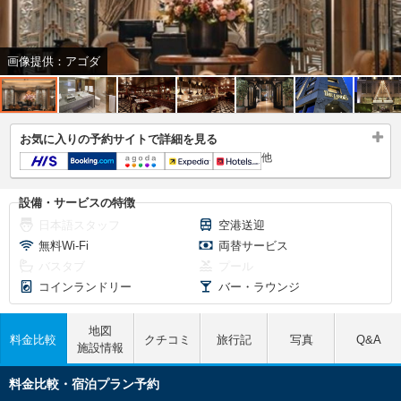
画像提供：アゴダ
お気に入りの予約サイトで詳細を見る
他
設備・サービスの特徴
日本語スタッフ
空港送迎
無料Wi-Fi
両替サービス
バスタブ
プール
コインランドリー
バー・ラウンジ
地図
料金比較
クチコミ
旅行記
写真
Q&A
施設情報
料金比較・宿泊プラン予約