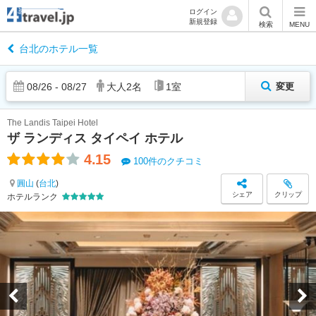
ログイン
新規登録
検索
MENU
台北のホテル一覧
08
/
26
-
08
/
27
大人
2
名
1
室
変更
The Landis Taipei Hotel
ザ ランディス タイペイ ホテル
4.15
100件のクチコミ
圓山
(
台北
)
シェア
クリップ
ホテルランク