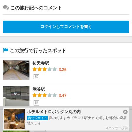
この旅行記へのコメント
ログインしてコメントを書く
この旅行で行ったスポット
祐天寺駅
3.26
駅
渋谷駅
3.47
駅
ホテルメトロポリタン丸の内
京王井の頭線
夏のおすすめプラン！駅ナカで楽しむ都会の避暑
宿公式サイト
3.42
地ステイ
スポンサー提供
乗り物