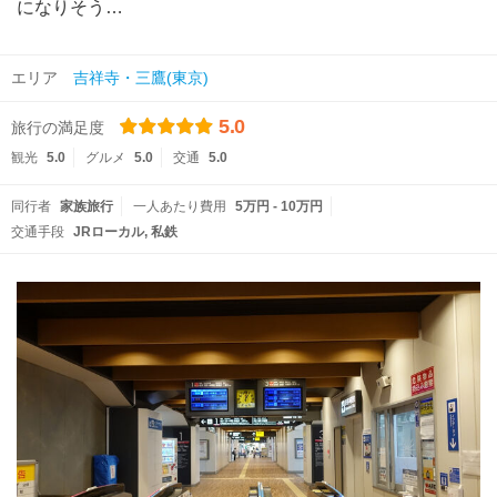
になりそう…
エリア
吉祥寺・三鷹(東京)
5.0
旅行の満足度
観光
5.0
グルメ
5.0
交通
5.0
同行者
家族旅行
一人あたり費用
5万円 - 10万円
交通手段
JRローカル
私鉄