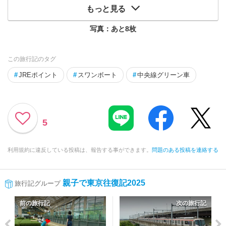
もっと見る
写真：あと
8
枚
この旅行記のタグ
#
JREポイント
#
スワンボート
#
中央線グリーン車
5
利用規約に違反している投稿は、報告する事ができます。
問題のある投稿を連絡する
親子で東京往復記2025
旅行記グループ
前の旅行記
次の旅行記