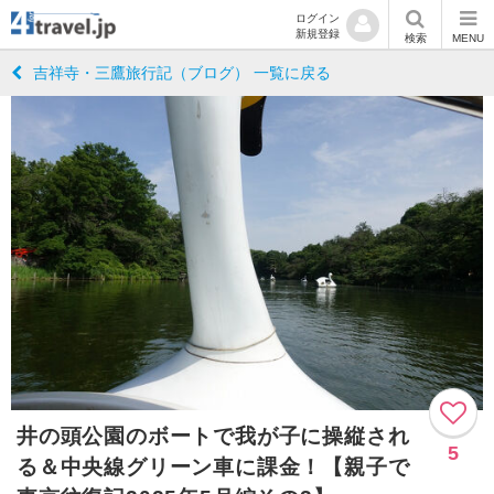
ログイン
新規登録
検索
MENU
吉祥寺・三鷹旅行記（ブログ） 一覧に戻る
井の頭公園のボートで我が子に操縦され
5
る＆中央線グリーン車に課金！【親子で