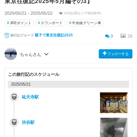
東京往復記2025年5月編その3】
2025/05/21 - 2025/05/22
472位(同エリア861件中)
#
JREポイント
#
スワンボート
#
中央線グリーン車
親子で東京往復記2025
旅行記グループ
0
28
フォローする
ちゃんさん
この旅行記のスケジュール
2025/05/21
祐天寺駅
渋谷駅