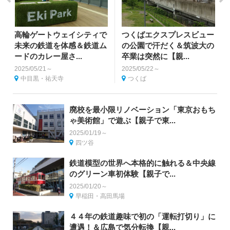
高輪ゲートウェイシティで
つくばエクスプレスビュー
未来の鉄道を体感＆鉄道ム
の公園で汗だく＆筑波大の
ードのカレー屋さ...
卒業は突然に【親...
2025/05/21～
2025/05/22～
中目黒・祐天寺
つくば
廃校を最小限リノベーション「東京おもち
ゃ美術館」で遊ぶ【親子で東...
2025/01/19～
四ツ谷
鉄道模型の世界へ本格的に触れる＆中央線
のグリーン車初体験【親子で...
2025/01/20～
早稲田・高田馬場
４４年の鉄道趣味で初の「運転打切り」に
遭遇！＆広島で気分転換【親...