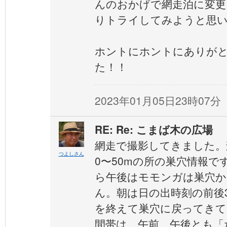
んのおかげで網走泊に変更
りトライしてみようと思
ホントにホントにありが
た！！
2023年01月05日23時07分
RE: Re: こまば木の広場
網走で撮影してきました。
つよしさん
0〜50mの所の巣穴情報で
ら午後はモモンガは巣穴か
ん。朝は日の出時刻の前後
を終えて巣穴に戻ってきて
間帯は、午前、午後とも「