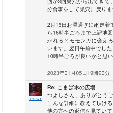
回か3回巣穴から出てきて、
分食事をして巣穴に戻りま
2月16日お昼過ぎに網走着
ら16時半ごろまで上記地
かれるとモモンガに会える
います。翌日午前中でした
10時半ごろが良いかと思
2023年01月05日19時23分
Re: こまば木の広場
つよしさん、ありがとう
さびびさん
こんな詳細に教えて頂ける
他の方への返信を見ていて