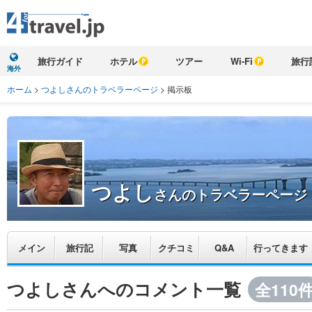
旅行ガイド
ホテル
ツアー
Wi-Fi
旅行
海外
ホーム
>
つよしさんのトラベラーページ
>
掲示板
つよし
さんのトラベラーページ
メイン
旅行記
写真
クチコミ
Q&A
行ってきます
つよしさんへのコメント一覧
全110