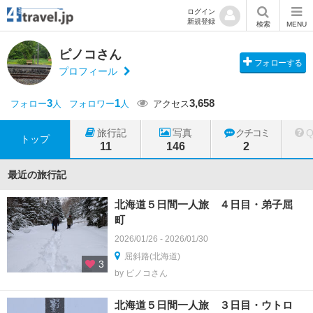
ログイン
新規登録
検索
MENU
ピノコさん
フォローする
プロフィール
3
1
3,658
フォロー
人
フォロワー
人
アクセス
旅行記
写真
クチコミ
トップ
11
146
2
最近の旅行記
北海道５日間一人旅 ４日目・弟子屈
町
2026/01/26 - 2026/01/30
屈斜路(北海道)
3
by ピノコさん
北海道５日間一人旅 ３日目・ウトロ