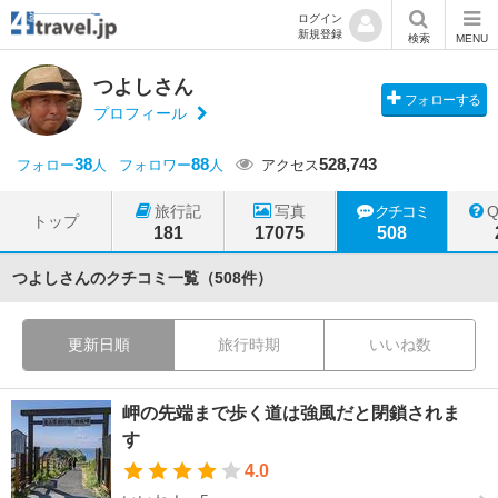
ログイン
新規登録
検索
MENU
つよしさん
フォローする
プロフィール
38
88
528,743
フォロー
人
フォロワー
人
アクセス
旅行記
写真
クチコミ
トップ
181
17075
508
つよしさんのクチコミ一覧（508件）
更新日順
旅行時期
いいね数
岬の先端まで歩く道は強風だと閉鎖されま
す
4.0