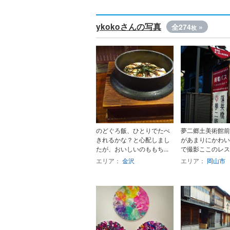
ykokoさんの写真
全274
»
枚
のどぐろ飯、ひとりでたべ
夢二郷土美術館前
きれるかな？と心配しまし
があまりにかわい
たが、おいしいのももち...
で撮影ここのレスト
エリア：
金沢
エリア：
岡山市