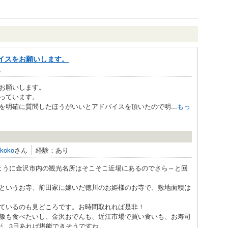
イスをお願いします。
北
お願いします。
っています。
明確に質問したほうがいいとアドバイスを頂いたので明...
もっ
koko
さん
経験：あり
ように金沢市内の観光名所はそこそこ近場にあるのでさら～と回
というお寺、前田家に嫁いだ徳川のお姫様のお寺で、敷地面積は
ているのも見どころです。お時間取れれば是非！
飯も食べたいし、金沢おでんも、近江市場で買い食いも、お寿司
が、3日あれば堪能できそうですね。