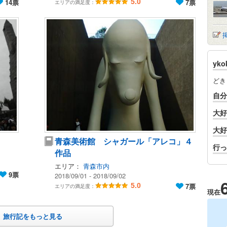
14票
5.0
7票
エリアの満足度：
yk
どき
自分
大好
大好
青森美術館 シャガール「アレコ」４
行っ
作品
エリア：
青森市内
9票
2018/09/01 - 2018/09/02
5.0
7票
エリアの満足度：
現在
旅行記をもっと見る