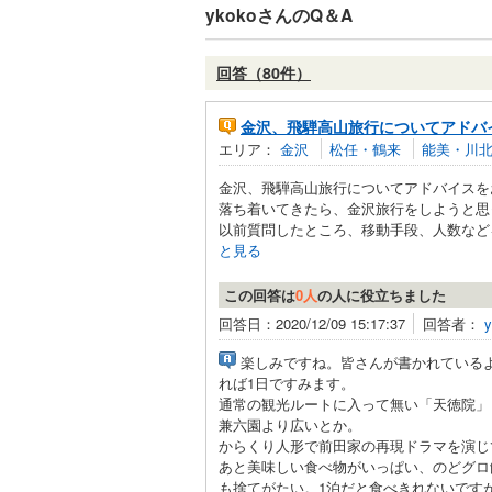
ykokoさんのQ＆A
回答（80件）
金沢、飛騨高山旅行についてアドバ
エリア：
金沢
松任・鶴来
能美・川
金沢、飛騨高山旅行についてアドバイスを
落ち着いてきたら、金沢旅行をしようと思
以前質問したところ、移動手段、人数などを
と見る
この回答は
0人
の人に役立ちました
回答日：2020/12/09 15:17:37
回答者：
y
楽しみですね。皆さんが書かれている
れば1日ですみます。
通常の観光ルートに入って無い「天徳院」
兼六園より広いとか。
からくり人形で前田家の再現ドラマを演じ
あと美味しい食べ物がいっぱい、のどグロ
も捨てがたい。1泊だと食べきれないです