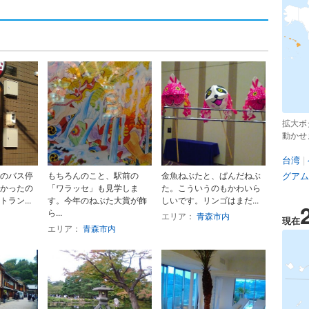
拡大ボ
動かせ
台湾
|
のバス停
もちろんのこと、駅前の
金魚ねぶたと、ぱんだねぶ
グアム
かったの
「ワラッセ」も見学しま
た。こういうのもかわいら
ラン...
す。今年のねぶた大賞が飾
しいです。リンゴはまだ...
ら...
エリア：
青森市内
現在
エリア：
青森市内