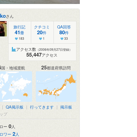
oko
さん
旅行記
クチコミ
QA回答
41
20
80
冊
件
件
183
1
33
アクセス数
（2006年09月27日登録）
55,447
アクセス
6
25
国・地域渡航
都道府県訪問
|
QA掲示板
|
行ってきます
|
掲示板
ップ
0
ロー
人
2
ロワー
人