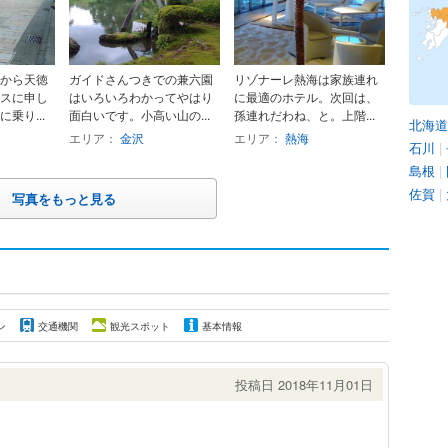
から天徳
ガイドさんつきでの兼六園
リゾナーレ熱海は家族連れ
スに申し
はいろいろわかってやはり
に最適のホテル。次回は、
乗り...
面白いです。小高い山の...
孫連れだわね、と。上階...
北海道
エリア：
金沢
エリア：
熱海
石川
|
島根
|
佐賀
|
写真をもっと見る
ン
交通機関
観光スポット
基本情報
投稿日 2018年11月01日