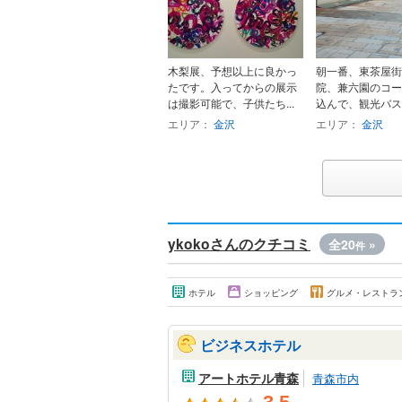
木梨展、予想以上に良かっ
朝一番、東茶屋街
たです。入ってからの展示
院、兼六園のコー
は撮影可能で、子供たち...
込んで、観光バスに
エリア：
金沢
エリア：
金沢
ykokoさんのクチコミ
全20
»
件
ホテル
ショッピング
グルメ・レストラ
ビジネスホテル
アートホテル青森
青森市内