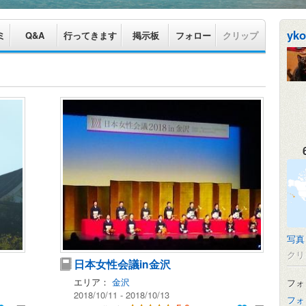
yk
ミ
Q&A
行ってきます
掲示板
フォロー
クリップ
写真
クリ
日本女性会議in金沢
エリア：
金沢
フォ
2018/10/11 - 2018/10/13
フォ