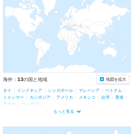
13
海外：
の国と地域
地図を拡大
タイ
インドネシア
シンガポール
マレーシア
ベトナム
ミャンマー
カンボジア
アメリカ
メキシコ
台湾
香港
ラオス
フィリピン
もっと見る