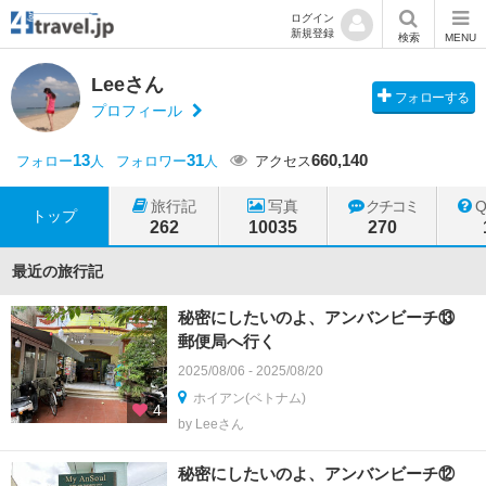
ログイン
新規登録
検索
MENU
Leeさん
フォローする
プロフィール
13
31
660,140
フォロー
人
フォロワー
人
アクセス
旅行記
写真
クチコミ
トップ
262
10035
270
最近の旅行記
秘密にしたいのよ、アンバンビーチ⑬
郵便局へ行く
2025/08/06 - 2025/08/20
ホイアン(ベトナム)
4
by Leeさん
秘密にしたいのよ、アンバンビーチ⑫