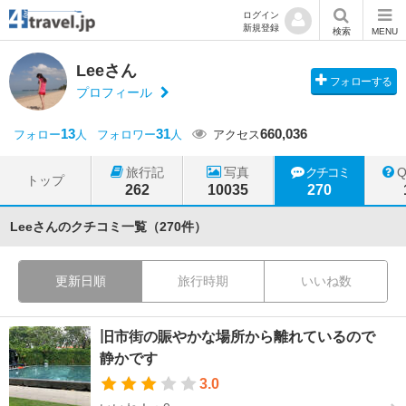
ログイン
新規登録
検索
MENU
Leeさん
フォローする
プロフィール
13
31
660,036
フォロー
人
フォロワー
人
アクセス
旅行記
写真
クチコミ
トップ
262
10035
270
Leeさんのクチコミ一覧（270件）
更新日順
旅行時期
いいね数
旧市街の賑やかな場所から離れているので
静かです
3.0