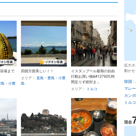
拡大ボ
動かせ
浴場まで
四国方面美しい！！
イスタンブール最期の自由
行動お買い物&#127925;時
エリア：
直島・豊島・小豊
韓国
|
間足りず絶対ま...
豊島・小豊
島
マレー
エリア：
トルコ
カンボ
トルコ
現在