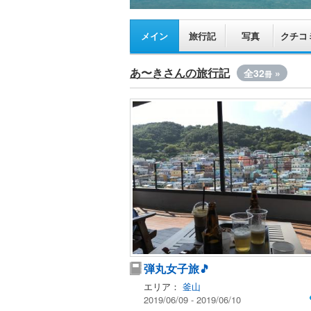
メイン
旅行記
写真
クチコ
あ〜きさんの旅行記
全32
»
冊
弾丸女子旅🎵
エリア：
釜山
2019/06/09 - 2019/06/10