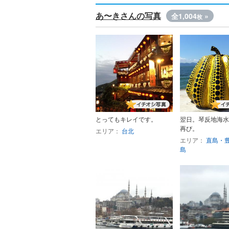
あ〜きさんの写真
全1,004
»
枚
とってもキレイです。
翌日。琴反地海水
再び。
エリア：
台北
エリア：
直島・
島