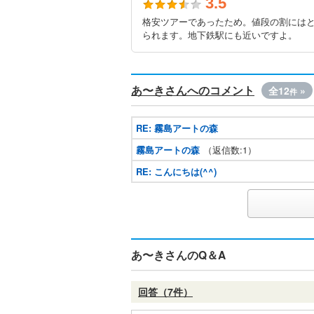
3.5
格安ツアーであったため。値段の割には
られます。地下鉄駅にも近いですよ。
あ〜きさんへのコメント
全12
»
件
RE: 霧島アートの森
霧島アートの森
（返信数:1）
RE: こんにちは(^^)
あ〜きさんのQ＆A
回答（7件）