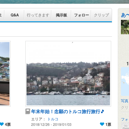
あ
ミ
Q&A
行ってきます
掲示板
フォロー
クリップ
1
写真
クリ
年末年始！念願のトルコ旅行旅行🎵
エリア：
トルコ
フォ
4票
2018/12/26 - 2019/01/03
1票