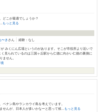
、どこが最適でしょうか？
.
もっと見る
あ〜き
さん
経験：なし
ですが みくにん広場というのがあります。そこが市役所より近いで
よく見られているのは三国ヶ丘駅から仁德に向かい仁徳の裏側に
りません。
古墳
。
、ペナン島やランカウイ島を考えています。
せんが、日本人が多いかなーと思って候...
もっと見る