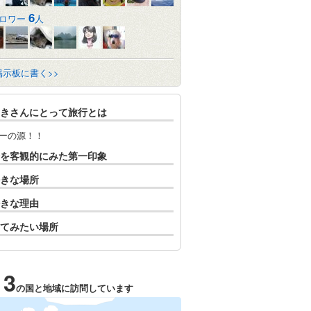
6
ロワー
人
掲示板に書く>>
きさんにとって旅行とは
ーの源！！
を客観的にみた第一印象
きな場所
きな理由
てみたい場所
13
の国と地域に訪問しています