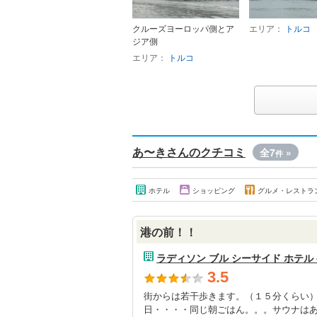
クルーズヨーロッパ側とア
エリア：
トルコ
ジア側
エリア：
トルコ
あ〜きさんのクチコミ
全7
»
件
ホテル
ショッピング
グルメ・レストラ
港の前！！
ラディソン ブル シーサイド ホテル
3.5
街からは若干歩きます。（１５分くらい
日・・・・同じ朝ごはん。。。サウナは