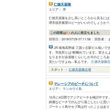
仁徳天皇陵
エリア：
堺
仁徳天皇陵を少し高いところから見るには
堺市役所展望ロビーがいいのでしょうか？..
この回答は
0人
の人に役立ちました
回答日：2018/07/29 07:11:58
回答者：
JR 南海高野線 三国ヶ丘駅ビル低い
す。市役所とは1駅離れています。皆さん
なりますが歩道橋くらいしか今のところあ
見たいですよね…私もです。
仁徳天皇陵
スポット ：
仁徳天皇陵古墳
マレーシアのビーチについて
エリア：
ランカウイ島
10月に4日間でアジアビーチを検討中です
綺麗なビーチでのんびり過ごしたいと思い
プーケット島やセブ島は行ったことはありま