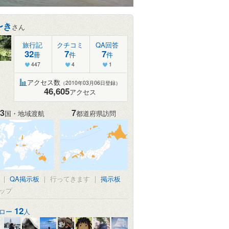
〜き
さん
旅行記
クチコミ
QA回答
32
7
7
冊
件
件
447
4
1
アクセス数
（2010年03月06日登録）
46,605
アクセス
3
7
国・地域渡航
都道府県訪問
|
QA掲示板
|
行ってきます
|
掲示板
ップ
12
ロー
人