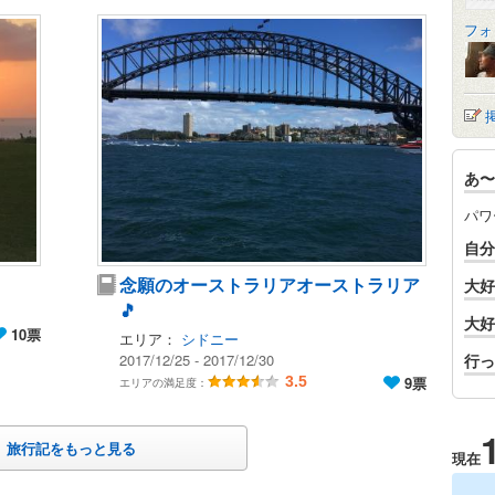
フォ
あ〜
パワ
自分
念願のオーストラリアオーストラリア
大好
🎵
大好
10票
エリア：
シドニー
2017/12/25 - 2017/12/30
行っ
3.5
9票
エリアの満足度：
旅行記をもっと見る
現在