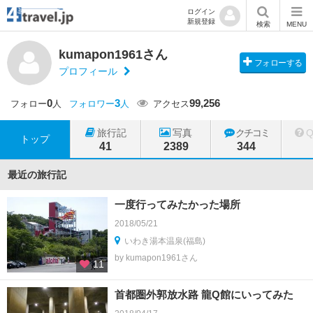
ログイン
新規登録
検索
MENU
kumapon1961さん
フォローする
プロフィール
0
3
99,256
フォロー
人
フォロワー
人
アクセス
旅行記
写真
クチコミ
トップ
41
2389
344
最近の旅行記
一度行ってみたかった場所
2018/05/21
いわき湯本温泉(福島)
by kumapon1961さん
11
首都圏外郭放水路 龍Q館にいってみた