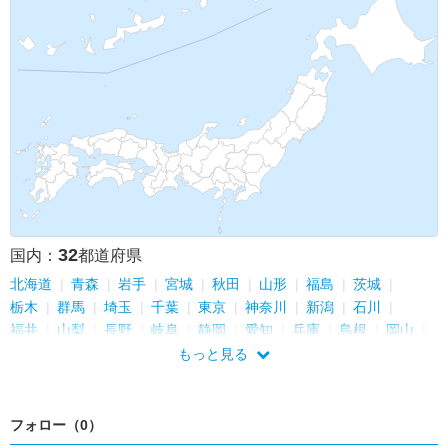
32
国内：
都道府県
北海道
青森
岩手
宮城
秋田
山形
福島
茨城
栃木
群馬
埼玉
千葉
東京
神奈川
新潟
石川
福井
山梨
長野
岐阜
静岡
愛知
兵庫
島根
岡山
広島
山口
福岡
佐賀
長崎
熊本
沖縄
もっと見る
フォロー（0）