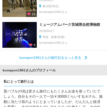
2018/04/17
春日部(埼玉)
by kumapon1961さん
16
ミュージアムパーク茨城県自然博物館
2018/04/17
常総・坂東(茨城)
by kumapon1961さん
6
kumapon1961さんの旅行記をもっと見る
kumapon1961さんのプロフィール
私にとって旅行とは
昔バブルの頃は皆さん旅行にもたくさんお金を使っていたで
しょう。自分もその一人で一泊￥30000ぐらいするホテル、旅
館に当たり前のようにとまっていましたが、だんだんと経済
も衰退し、今では自分も少しでもコスパな旅をして、その分