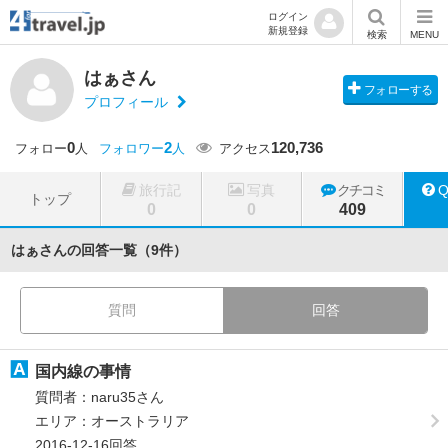
ログイン
新規登録
検索
MENU
はぁさん
フォローする
プロフィール
0
2
120,736
フォロー
人
フォロワー
人
アクセス
旅行記
写真
クチコミ
トップ
0
0
409
はぁさんの回答一覧（9件）
質問
回答
国内線の事情
質問者：naru35さん
エリア：オーストラリア
2016-12-16回答