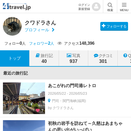
ログイン
新規登録
検索
MENU
クワドラさん
フォローする
プロフィール
0
2
148,396
フォロー
人
フォロワー
人
アクセス
旅行記
写真
クチコミ
トップ
40
937
301
最近の旅行記
あこがれの門司港レトロ
2026/05/22 - 2026/05/23
門司・関門海峡(福岡)
by クワドラさん
7
初秋の岩手を訪ねて～久慈はあまちゃ
んの思い出がいっぱい