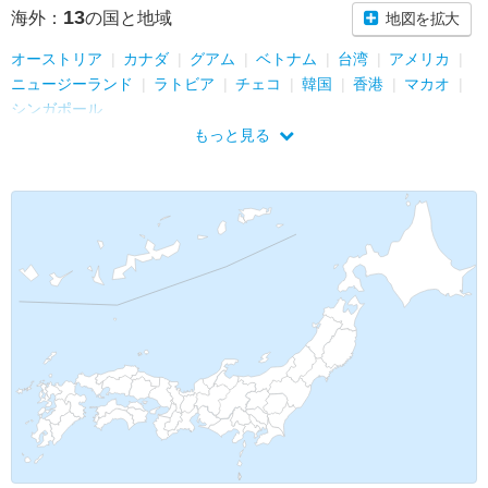
13
海外：
の国と地域
地図を拡大
オーストリア
カナダ
グアム
ベトナム
台湾
アメリカ
ニュージーランド
ラトビア
チェコ
韓国
香港
マカオ
シンガポール
もっと見る