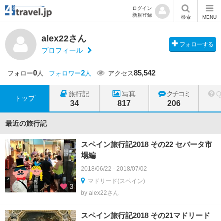
ログイン
新規登録
検索
MENU
alex22さん
フォローする
プロフィール
0
2
85,542
フォロー
人
フォロワー
人
アクセス
旅行記
写真
クチコミ
トップ
34
817
206
最近の旅行記
スペイン旅行記2018 その22 セバータ市
場編
2018/06/22 - 2018/07/02
マドリード(スペイン)
3
by alex22さん
スペイン旅行記2018 その21マドリード