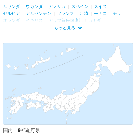
ルワンダ
ウガンダ
アメリカ
スペイン
スイス
セルビア
アルゼンチン
フランス
台湾
モナコ
チリ
オランダ
イギリス
アラブ首長国連邦
カナダ
インドネシア
もっと見る
9
国内：
都道府県