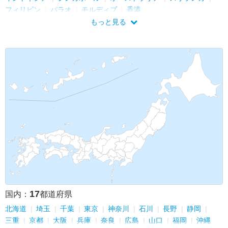
フィリピン
パラオ
モルディブ
香港
もっと見る
17
国内：
都道府県
北海道
埼玉
千葉
東京
神奈川
石川
長野
静岡
三重
京都
大阪
兵庫
奈良
広島
山口
福岡
沖縄