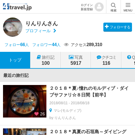
ログイン
新規登録
検索
MENU
りんりんさん
フォローする
プロフィール
66
44
289,310
フォロー
人
フォロワー
人
アクセス
旅行記
写真
クチコミ
トップ
100
5917
116
最近の旅行記
２０１８＊夏♪憧れのモルディブ・ダイ
ブサファリ☆８日間【前半】
2018/08/11 - 2018/08/18
マレ(モルディブ)
26
by りんりんさん
２０１８＊真夏の石垣島～ダイビング