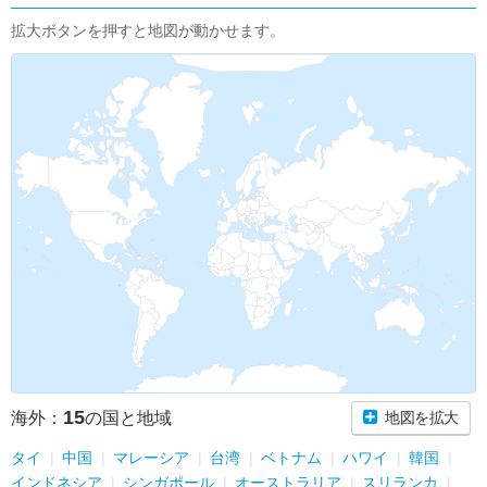
拡大ボタンを押すと地図が動かせます。
15
海外：
の国と地域
地図を拡大
タイ
中国
マレーシア
台湾
ベトナム
ハワイ
韓国
インドネシア
シンガポール
オーストラリア
スリランカ