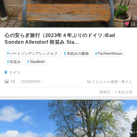
ズ
ン
ト
11
シ
ュ
心の安らぎ旅行（2023年４年ぶりのドイツ♪Bad
バ
Sonden Allendorf 街並み Sta...
ン
ガ
#
バートゾンデンアレンドルフ
#
木組みの建物
#
Fachwerkhaus
ウ
#
街並み
#
Stadtbild
シ
ドイツ
ュ
59
2023/05/06～
by とんちゃん健康一番さん
パ
イ
投稿日：１年以上前
ヤ
ー
シ
ュ
レ
ス