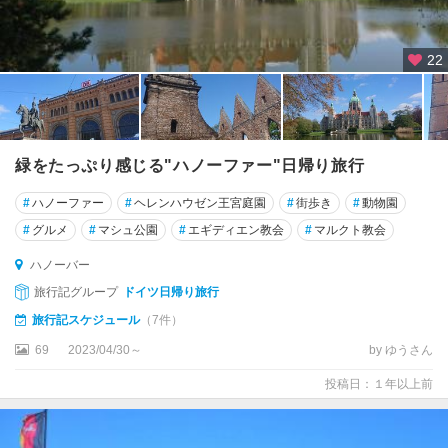
ー
デ
22
ィ
ン
ケ
ル
ス
緑をたっぷり感じる"ハノーファー"日帰り旅行
ビ
ュ
#
ハノーファー
#
ヘレンハウゼン王宮庭園
#
街歩き
#
動物園
ー
#
グルメ
#
マシュ公園
#
エギディエン教会
#
マルクト教会
ル
ハノーバー
デ
旅行記グループ
ドイツ日帰り旅行
ッ
サ
旅行記スケジュール
（7件）
ウ
69
2023/04/30～
by ゆうさん
ト
投稿日：１年以上前
リ
ア
ー