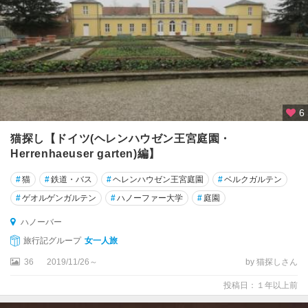
ド
ル
ト
ム
ン
ト
ナ
6
ウ
猫探し【ドイツ(ヘレンハウゼン王宮庭園・
ム
ブ
Herrenhaeuser garten)編】
ル
#
猫
#
鉄道・バス
#
ヘレンハウゼン王宮庭園
#
ベルクガルテン
ク
#
ゲオルゲンガルテン
#
ハノーファー大学
#
庭園
ニ
ハノーバー
ー
ダ
旅行記グループ
女一人旅
ー
36
2019/11/26～
by 猫探しさん
ザ
ク
投稿日：１年以上前
セ