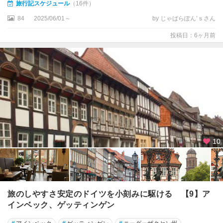
旅行記スケジュール
（16件）
ル
ベ
84
2025/06/01～
by じゃばらぽん’ｓさん
ル
投稿日：6ヶ月前
ク
★
フ
ュ
ッ
セ
ン
★
10
フ
ラ
ン
ク
フ
旅のしやすさ安定のドイツを小刻みに駆ける 【9】ア
ル
ト
インベック、ゲッティンゲン