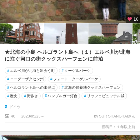
ダ
ー
16
・
オ
ー
バ
ー
★北海の小島 ヘルゴラント島へ（１）エルベ川が北海
シ
ュ
に注ぐ河口の街クックスハーフェンに前泊
タ
#
エルベ川が北海と出会う町
#
クーゲルバーケ
イ
ン
#
ニーダーザクセン州
#
フォート・クーゲルバーケ
#
ヘルゴラント島への出発点
#
北海の保養地クックスハーフェン
ウ
#
歴史
#
街歩き
#
ハンブルガー灯台
#
リッツェビュッテル城
ル
ム
ドイツ
46
2023/05/23～
by SUR SHANGHAIさん
ウ
ー
投稿日：１年以上前
ゼ
ド