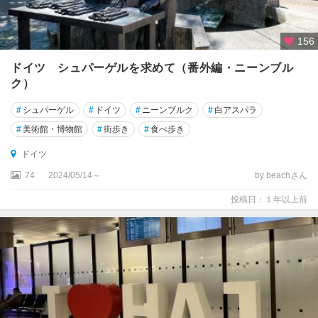
ク
ス
ブ
156
ル
ドイツ シュパーゲルを求めて（番外編・ニーンブル
ク
ク）
ア
#
シュパーゲル
#
ドイツ
#
ニーンブルク
#
白アスパラ
シ
ャ
#
美術館・博物館
#
街歩き
#
食べ歩き
ッ
ドイツ
フ
ェ
74
2024/05/14～
by beachさん
ン
投稿日：１年以上前
ブ
ル
ク
ア
ル
ス
フ