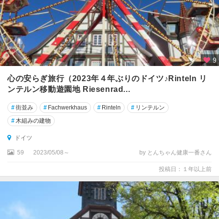
キ
ー
ル
ギ
9
ー
ン
心の安らぎ旅行（2023年４年ぶりのドイツ♪Rinteln リ
ゲ
ンテルン移動遊園地 Riesenrad...
ン
#
街並み
#
Fachwerkhaus
#
Rinteln
#
リンテルン
ク
#
木組みの建物
ル
ム
ドイツ
バ
59
2023/05/08～
by とんちゃん健康一番さん
ッ
ハ
投稿日：１年以上前
ク
レ
ク
リ