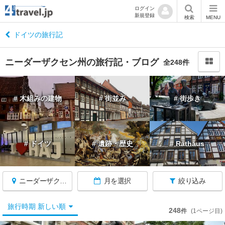
ログイン
新規登録
閉
検索
MENU
じ
る
ドイツの旅行記
ニーダーザクセン州の旅行記・ブログ
全248件
ド
# 木組みの建物
# 街並み
# 街歩き
イ
ツ
へ
戻
# ドイツ
# 遺跡・歴史
# Rathaus
る
ニーダーザクセン州
月を選択
絞り込み
★
旅行時期 新しい順
248
件
(1ページ目)
ケ