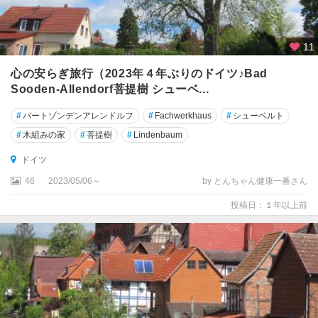
ヴ
ィ
ッ
11
ヒ
心の安らぎ旅行（2023年４年ぶりのドイツ♪Bad
・
ホ
Sooden-Allendorf菩提樹 シューベ...
ル
#
バートゾンデンアレンドルフ
#
Fachwerkhaus
#
シューベルト
シ
ュ
#
木組みの家
#
菩提樹
#
Lindenbaum
タ
ドイツ
イ
ン
46
2023/05/06～
by とんちゃん健康一番さん
州
投稿日：１年以上前
シ
ュ
ヴ
ァ
ル
ツ
ヴ