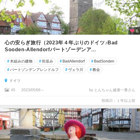
ゲ
ル
リ
ッ
6
ツ
心の安らぎ旅行（2023年４年ぶりのドイツ♪Bad
Sooden-Allendorfバートゾーデンア...
コ
ッ
#
木組みの建物
#
街並み
#
BadAllendorf
#
BadSonden
ヘ
ム
#
バートゾンデンアレンドルフ
#
ヴェラ川
#
教会
ドイツ
コ
ブ
45
2023/05/06～
by とんちゃん健康一番さん
レ
投稿日：１年以上前
ン
ツ
コ
ン
ス