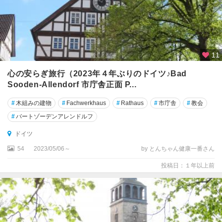
ン
ゲ
ン
ク
11
ヴ
ェ
心の安らぎ旅行（2023年４年ぶりのドイツ♪Bad
ト
Sooden-Allendorf 市庁舎正面 P...
リ
ン
#
木組みの建物
#
Fachwerkhaus
#
Rathaus
#
市庁舎
#
教会
ブ
#
バートゾーデンアレンドルフ
ル
ドイツ
ク
54
2023/05/06～
by とんちゃん健康一番さん
ゲ
ッ
投稿日：１年以上前
テ
ィ
ン
ゲ
ン