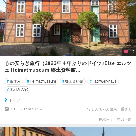
ム
島
エ
ア
フ
ル
ト
12
エ
心の安らぎ旅行（2023年４年ぶりのドイツ♪Elze エルツ
ッ
ェ Heimatmuseum 郷土資料館...
セ
ン
#
街並み
#
Heimatmuseum
#
郷土資料館
#
Fachwerkhaus
#
木組みの家
エ
ー
ドイツ
ベ
40
2023/05/08～
by とんちゃん健康一番さん
ル
バ
投稿日：１年以上前
ッ
ハ