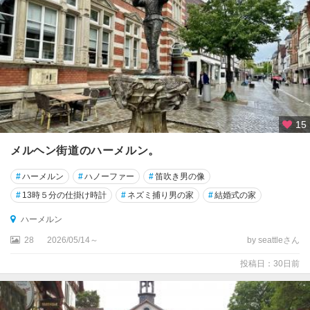
ル
ン
★
シ
ュ
ツ
ッ
ト
15
ガ
ル
メルヘン街道のハーメルン。
ト
#
ハーメルン
#
ハノーファー
#
笛吹き男の像
★
#
13時５分の仕掛け時計
#
ネズミ捕り男の家
#
結婚式の家
デ
ハーメルン
ュ
ッ
28
2026/05/14～
by seattleさん
セ
投稿日：30日前
ル
ド
ル
フ