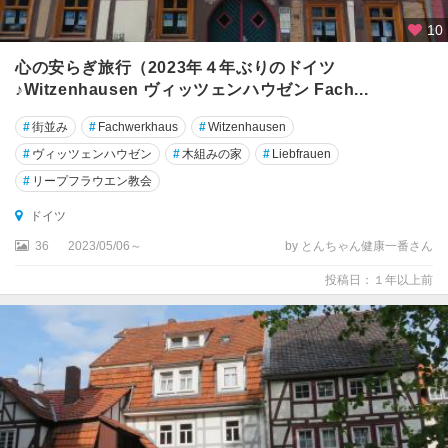
10
ダ
ル
心の安らぎ旅行（2023年４年ぶりのドイツ
ム
♪Witzenhausen ヴィッツェンハウゼン Fach...
シ
ュ
#
街並み
#
Fachwerkhaus
#
Witzenhausen
タ
#
ヴィッツェンハウゼン
#
木組みの家
#
Liebfrauen
ッ
#
リープフラウエン教会
ト
ドイツ
ツ
36
2023/05/06～
by とんちゃん健康一番さん
ィ
ッ
投稿日：１年以上前
タ
ウ
ツ
ェ
レ
テ