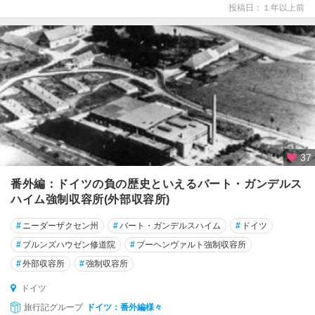
投稿日：１年以上前
フ
ァ
ー
レ
ン
州
ハ
イ
ル
37
ブ
ロ
番外編：ドイツの負の歴史といえるバート・ガンデルス
ン
ハイム強制収容所(外部収容所)
ハ
#
ニーダーザクセン州
#
バート・ガンデルスハイム
#
ドイツ
ノ
#
ブルンズハウゼン修道院
#
ブーヘンヴァルト強制収容所
ー
#
外部収容所
#
強制収容所
バ
ー
ドイツ
旅行記グループ
ドイツ：番外編様々
ハ