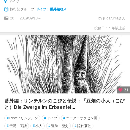
デ
ドイツ
ン
旅行記グループ
ドイツ：番外編様々
20
2019/09/18～
by jijidarumaさん
ハ
ー
投稿日：１年以上前
ナ
ウ
ハ
ー
メ
ル
ン
バ
31
イ
エ
番外編：リンテルンのこびと伝説：「豆畑の小人（こび
ル
と）Die Zwerge im Erbsenfel...
ン
州
#
Rintelnリンテルン
#
ドイツ
#
ニーダーザクセン州
#
伝説・民話
#
小人
#
遺跡・歴史
#
隠れ蓑笠
バ