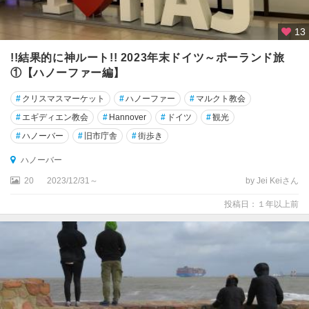
ェ
ル
13
ト
!!結果的に神ルート!! 2023年末ドイツ～ポーランド旅
ア
①【ハノーファー編】
ン
ス
#
クリスマスマーケット
#
ハノーファー
#
マルクト教会
バ
#
エギディエン教会
#
Hannover
#
ドイツ
#
観光
ッ
ハ
#
ハノーバー
#
旧市庁舎
#
街歩き
ハノーバー
ア
ー
20
2023/12/31～
by Jei Keiさん
ヘ
投稿日：１年以上前
ン
イ
エ
ナ
イ
ー