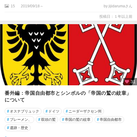
レ
15
2019/09/18～
by jijidarumaさん
ハ
投稿日：１年以上前
ン
ブ
ル
ク
ハ
ン
ブ
ル
ク
31
州
番外編：帝国自由都市とシンボルの「帝国の鷲の紋章」
について
ハ
ン
#
オスナブリュック
#
ドイツ
#
ニーダーザクセン州
・
ミ
#
ブレーメン、
#
双頭の鷲
#
帝国の鷲の紋章
#
帝国自由都市
ュ
#
遺跡・歴史
ン