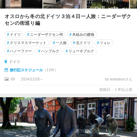
周
辺
オスロから冬の北ドイツ３泊４日一人旅：ニーダーザク
センの街巡り編
★
ロ
#
ドイツ
#
ニーダーザクセン州
#
木組みの建物
ー
#
クリスマスマーケット
#
一人旅
#
北ドイツ
#
ツェレ
テ
ン
#
ハノーファー
#
ハンブルク
#
リューネブルク
ブ
ドイツ
ル
ク
旅行記スケジュール
（13件）
69
2024/12/28～
by wakabunさん
ア
イ
投稿日：１年以上前
ゼ
ナ
ッ
ハ
ア
ウ