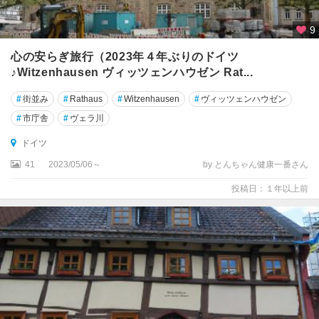
・
ハ
9
ル
心の安らぎ旅行（2023年４年ぶりのドイツ
ジ
♪Witzenhausen ヴィッツェンハウゼン Rat...
ー
ゲ
#
街並み
#
Rathaus
#
Witzenhausen
#
ヴィッツェンハウゼン
ン
#
市庁舎
#
ヴェラ川
ズ
ドイツ
ィ
41
2023/05/06～
by とんちゃん健康一番さん
ル
ト
投稿日：１年以上前
ゾ
ー
ス
ト
タ
ー
レ