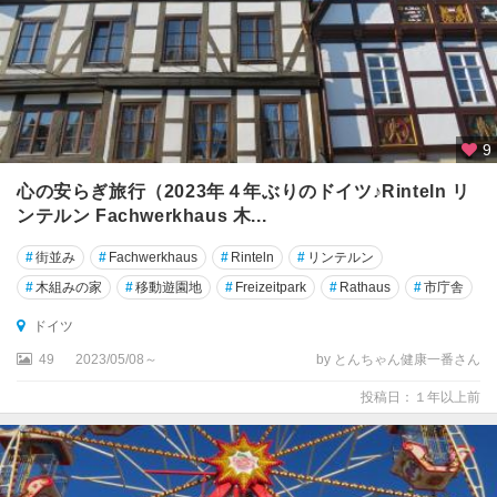
ル
ス
ル
ー
エ
9
ガ
ル
心の安らぎ旅行（2023年４年ぶりのドイツ♪Rinteln リ
ミ
ンテルン Fachwerkhaus 木...
ッ
シ
#
街並み
#
Fachwerkhaus
#
Rinteln
#
リンテルン
ュ
#
木組みの家
#
移動遊園地
#
Freizeitpark
#
Rathaus
#
市庁舎
・
パ
ドイツ
ル
49
2023/05/08～
by とんちゃん健康一番さん
テ
ン
投稿日：１年以上前
キ
ル
ヘ
ン