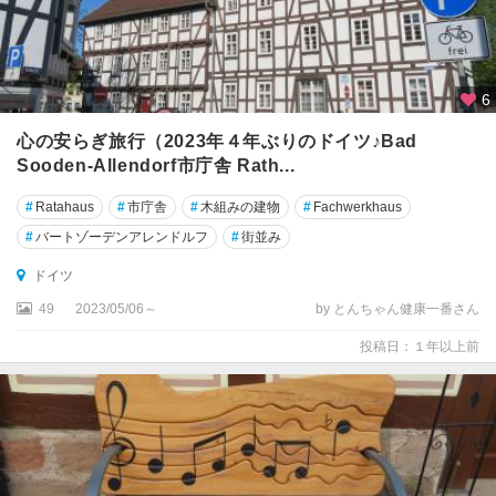
ザ
ー
ル
ラ
6
ン
ト
心の安らぎ旅行（2023年４年ぶりのドイツ♪Bad
州
Sooden-Allendorf市庁舎 Rath...
シ
#
Ratahaus
#
市庁舎
#
木組みの建物
#
Fachwerkhaus
ュ
#
バートゾーデンアレンドルフ
#
街並み
タ
イ
ドイツ
ナ
49
2023/05/06～
by とんちゃん健康一番さん
ウ
投稿日：１年以上前
シ
ュ
ト
ラ
ー
ル