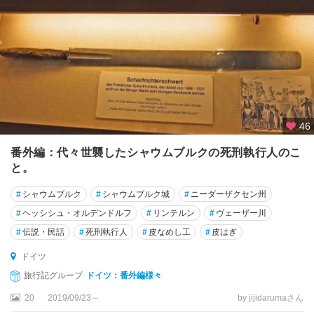
ン
州
ネ
ル
ト
リ
ン
ゲ
46
ン
番外編：代々世襲したシャウムブルクの死刑執行人のこ
ノ
と。
ル
ト
#
シャウムブルク
#
シャウムブルク城
#
ニーダーザクセン州
ラ
#
ヘッシシュ・オルデンドルフ
#
リンテルン
#
ヴェーザー川
イ
#
伝説・民話
#
死刑執行人
#
皮なめし工
#
皮はぎ
ン
・
ドイツ
ヴ
旅行記グループ
ドイツ：番外編様々
ェ
ス
20
2019/09/23～
by jijidarumaさん
ト