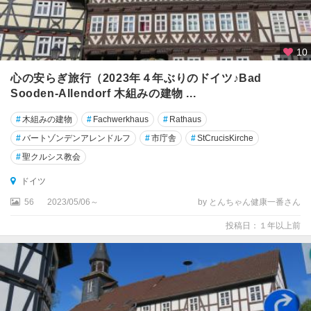
ハ
ル
ト
10
州
心の安らぎ旅行（2023年４年ぶりのドイツ♪Bad
ザ
Sooden-Allendorf 木組みの建物 ...
ク
セ
#
木組みの建物
#
Fachwerkhaus
#
Rathaus
ン
#
バートゾンデンアレンドルフ
#
市庁舎
#
StCrucisKirche
州
#
聖クルシス教会
ザ
ドイツ
ー
56
2023/05/06～
by とんちゃん健康一番さん
ル
ブ
投稿日：１年以上前
リ
ュ
ッ
ケ
ン