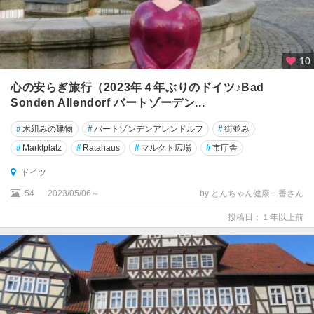
タ
ン
ツ
10
ゴ
ス
心の安らぎ旅行（2023年４年ぶりのドイツ♪Bad
ラ
Sonden Allendorf バートゾーデン...
ー
#
木組みの建物
#
バートゾンデンアレンドルフ
#
街並み
ザ
#
Marktplatz
#
Ratahaus
#
マルクト広場
#
市庁舎
イ
フ
ドイツ
ェ
54
2023/05/06～
by とんちゃん健康一番さん
ン
投稿日：１年以上前
ザ
ク
セ
ン
・
ア
ン