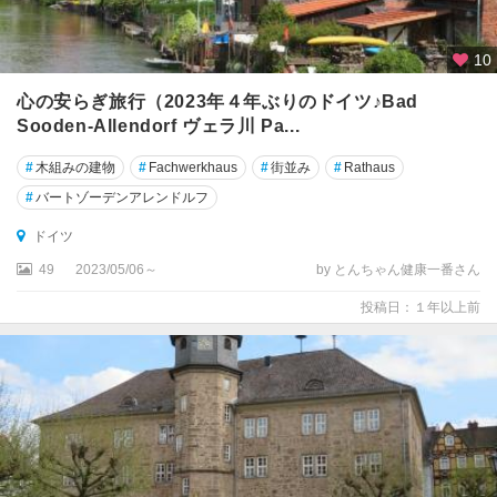
ァ
ル
10
ト
心の安らぎ旅行（2023年４年ぶりのドイツ♪Bad
シ
Sooden-Allendorf ヴェラ川 Pa...
ュ
ヴ
#
木組みの建物
#
Fachwerkhaus
#
街並み
#
Rathaus
ェ
#
バートゾーデンアレンドルフ
リ
ー
ドイツ
ン
49
2023/05/06～
by とんちゃん健康一番さん
シ
投稿日：１年以上前
ュ
ヴ
ェ
ー
ビ
ッ
シ
ュ