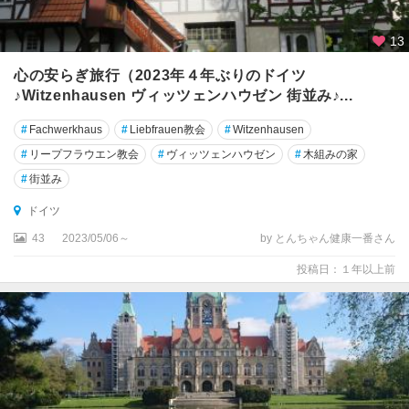
ュ
ー
13
ビ
ン
心の安らぎ旅行（2023年４年ぶりのドイツ
ゲ
♪Witzenhausen ヴィッツェンハウゼン 街並み♪...
ン
#
Fachwerkhaus
#
Liebfrauen教会
#
Witzenhausen
テ
#
リープフラウエン教会
#
ヴィッツェンハウゼン
#
木組みの家
ュ
#
街並み
ー
リ
ドイツ
ン
43
2023/05/06～
by とんちゃん健康一番さん
ゲ
ン
投稿日：１年以上前
州
テ
ー
ガ
ン
ゼ