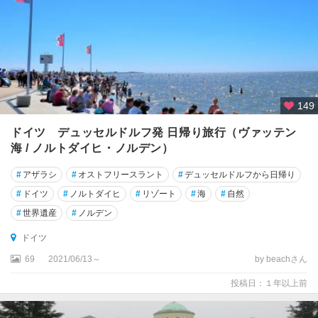
ト
ロ
イ
ヒ
ト
リ
149
ン
ドイツ デュッセルドルフ発 日帰り旅行（ヴァッテン
ゲ
海 / ノルトダイヒ・ノルデン）
ン
#
アザラシ
#
オストフリースラント
#
デュッセルドルフから日帰り
ド
ナ
#
ドイツ
#
ノルトダイヒ
#
リゾート
#
海
#
自然
ウ
#
世界遺産
#
ノルデン
エ
ッ
ドイツ
シ
69
2021/06/13～
by beachさん
ン
ゲ
投稿日：１年以上前
ン