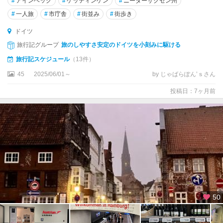
#
アインベック
#
ゲッティンゲン
#
ニーダーザクセン州
★
ベ
#
一人旅
#
市庁舎
#
街並み
#
街歩き
ル
ドイツ
リ
ン
旅行記グループ
旅のしやすさ安定のドイツを小刻みに駆ける
旅行記スケジュール
（13件）
★
45
2025/06/01～
by じゃばらぽん’ｓさん
ミ
ュ
投稿日：7ヶ月前
ン
ヘ
ン
★
ロ
マ
ン
チ
ッ
50
ク
街
道