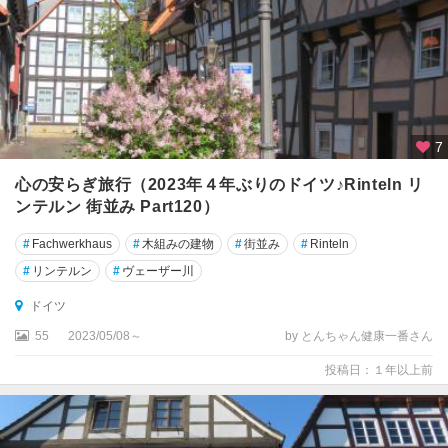
オ
ー
ベ
ル
ス
ト
ド
7
ル
心の安らぎ旅行（2023年４年ぶりのドイツ♪Rinteln リ
フ
ンテルン 街並み Part120）
カ
#
Fachwerkhaus
#
木組みの建物
#
街並み
#
Rinteln
ッ
セ
#
リンテルン
#
ヴェーザー川
ル
ドイツ
カ
55
2023/05/08～
by とんちゃん健康一番さん
ル
投稿日：１年以上前
フ
カ
ー