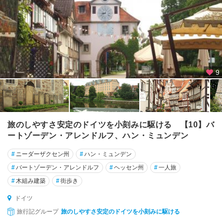
★
ド
レ
ス
デ
ン
9
★
ニ
ュ
ル
旅のしやすさ安定のドイツを小刻みに駆ける 【10】バ
ン
ートゾーデン・アレンドルフ、ハン・ミュンデン
ベ
#
ニーダーザクセン州
#
ハン・ミュンデン
ル
ク
#
バートゾーデン・アレンドルフ
#
ヘッセン州
#
一人旅
#
木組み建築
#
街歩き
★
ハ
ドイツ
イ
旅行記グループ
旅のしやすさ安定のドイツを小刻みに駆ける
デ