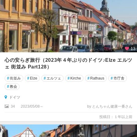
オ
ー
バ
ー
ア
マ
ガ
13
ウ
心の安らぎ旅行（2023年４年ぶりのドイツ♪Elze エルツ
オ
ェ 街並み Part128）
ー
#
街並み
#
Elze
#
エルツェ
#
Kirche
#
Rathaus
#
市庁舎
バ
ー
#
教会
シ
ドイツ
ュ
タ
34
2023/05/08～
by とんちゃん健康一番さん
ウ
投稿日：１年以上前
フ
ェ
ン