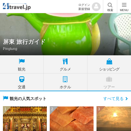
ログイン
新規登録
検索
MENU
屏東 旅行ガイド
Pingtung
観光
グルメ
ショッピング
交通
ホテル
ツアー
観光の人気スポット
すべて見る
1
2
3