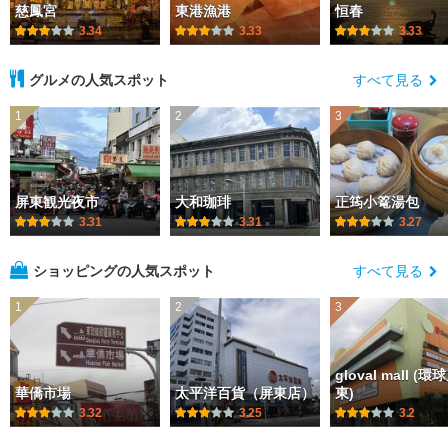
慈鳳宮
東港漁港
恒春
3.34
3.33
3.33
グルメの人気スポット
すべて見る
1
2
3
屏東観光夜市
大和珈琲
正筠小篭湯包
3.31
3.31
3.27
ショッピングの人気スポット
すべて見る
1
2
3
gloval mall (環
華僑市場
太平洋百貨（屏東店）
東)
3.32
3.25
3.2