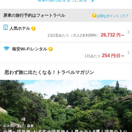
屏東の旅行予約はフォートラベル
お得なポイントって？
人気ホテル
26,732
円
～
1泊1室あたり（大人2名利用時）
格安Wi-Fiレンタル
254
円/日
～
1日あたり
思わず旅に出たくなる！トラベルマガジン
エステ・スパ・温泉
台湾へ温泉旅♪おすすめ温泉地＆人気ホテル8選！温泉の入り