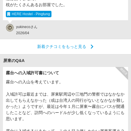
枕がたくさんあるお部屋でした。
HERE Hostel - Pingtung
yukinecoさん
2026/04
新着クチコミをもっと見る
屏東のQ&A
締切済
霧台への入域許可書について
霧台への入山を考えています。
入域許可は最近までは、屏東駅周辺や三地門の警察ではなかなか
出してもらえなかった（或は台湾人の同行がないとなかなか難し
かった）ようですが、最近は今年１月に屏東〜霧台にバスが開通
したことなど、訪問へのハードルが少し低くなっているようにも
思います。