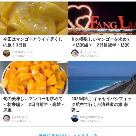
今回はマンゴーとライチ尽くし
旬の美味しいマンゴーを求めて
の旅！3日目
＜枋寮編＞ 2日目後半・枋寮
kakokako
さん
あけち
さん
2026/06/02～
2026/05/23～
旬の美味しいマンゴーを求めて
2026年5月 キャセイパシフィッ
＜枋寮編＞ 2日目前半・高雄～
ク航空で行く台湾鉄道の旅 南
屏東
廻...
あけち
さん
Longchamp
さん
2026/05/23～
2026/05/22～
屏東の旅行記をもっと見る