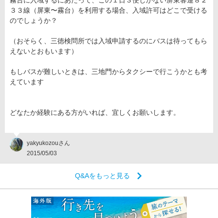
霧台に入域するにあたって、この１日３便しかない屏東客運８２
３３線（屏東〜霧台）を利用する場合、入域許可はどこで受ける
のでしょうか？
（おそらく、三徳検問所では入域申請するのにバスは待ってもら
えないとおもいます）
もしバスが難しいときは、三地門からタクシーで行こうかとも考
えています
どなたか経験にある方がいれば、宜しくお願いします。
yakyukozouさん
2015/05/03
Q&Aをもっと見る