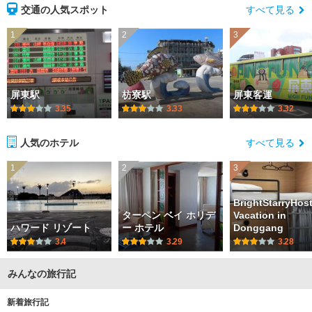
交通の人気スポット
すべて見る
1
2
3
屏東駅
枋寮駅
屏東客運
3.35
3.33
3.32
人気のホテル
すべて見る
1
2
3
BrightStarryHost
ターペン ベイ ホリデ
Vacation in
ハワード リゾート
ー ホテル
Donggang
3.4
3.29
3.28
みんなの旅行記
新着旅行記