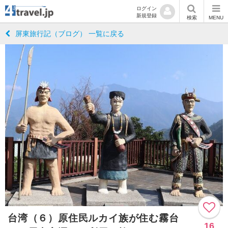
ログイン
新規登録
検索
MENU
屏東旅行記（ブログ） 一覧に戻る
台湾（６）原住民ルカイ族が住む霧台
16