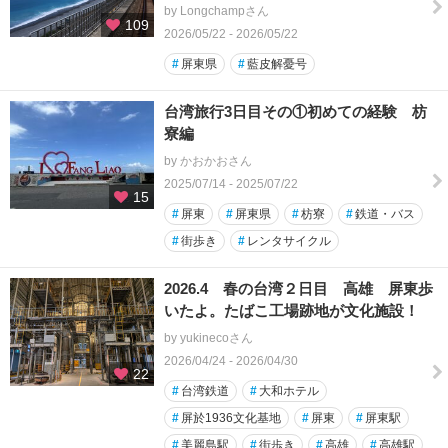
by Longchampさん
109
2026/05/22 - 2026/05/22
#
屏東県
#
藍皮解憂号
台湾旅行3日目その①初めての経験 枋
寮編
by かおかおさん
2025/07/14 - 2025/07/22
15
#
屏東
#
屏東県
#
枋寮
#
鉄道・バス
#
街歩き
#
レンタサイクル
2026.4 春の台湾２日目 高雄 屏東歩
いたよ。たばこ工場跡地が文化施設！
by yukinecoさん
2026/04/24 - 2026/04/30
22
#
台湾鉄道
#
大和ホテル
#
屏於1936文化基地
#
屏東
#
屏東駅
#
美麗島駅
#
街歩き
#
高雄
#
高雄駅