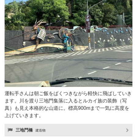
運転手さんは朝ご飯をぱくつきながら軽快に飛ばしていき
ます。川を渡り三地門集落に入るとルカイ族の装飾（写
真）も見え本格的な山道に。標高900mまで一気に高度を
上げていきます。
三地門橋
建造物