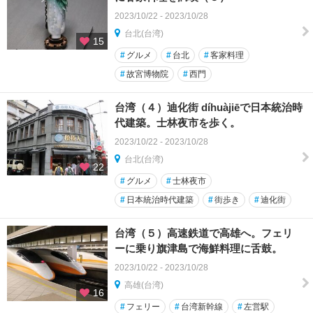
2023/10/22 - 2023/10/28
台北(台湾)
15
#
グルメ
#
台北
#
客家料理
#
故宮博物院
#
西門
台湾（４）迪化街 díhuàjiēで日本統治時
代建築。士林夜市を歩く。
2023/10/22 - 2023/10/28
台北(台湾)
22
#
グルメ
#
士林夜市
#
日本統治時代建築
#
街歩き
#
迪化街
台湾（５）高速鉄道で高雄へ。フェリ
ーに乗り旗津島で海鮮料理に舌鼓。
2023/10/22 - 2023/10/28
高雄(台湾)
16
#
フェリー
#
台湾新幹線
#
左営駅