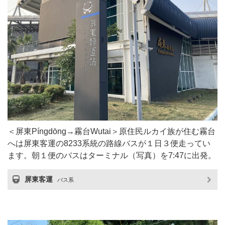
＜屏東Píngdōng→霧台Wutai＞原住民ルカイ族が住む霧台
へは屏東客運の8233系統の路線バスが１日３便走ってい
ます。朝１便のバスはターミナル（写真）を7:47に出発。
屏東客運
バス系