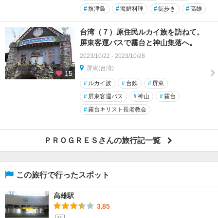
#
旗津島
#
海鮮料理
#
街歩き
#
高雄
台湾（７）原住民ルカイ族を訪ねて。
屏東客運バスで霧台と神山集落へ。
2023/10/22 - 2023/10/28
屏東(台湾)
15
#
ルカイ族
#
台鉄
#
屏東
#
屏東客運バス
#
神山
#
霧台
#
霧台キリスト長老教会
ＰＲＯＧＲＥＳさんの旅行記一覧
この旅行で行ったスポット
高雄駅
3.85