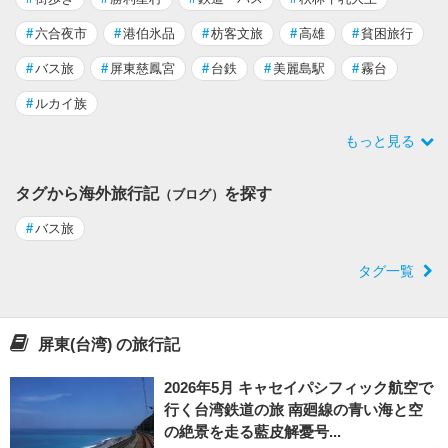
#
六合夜市
#
港伯氷品
#
枋客文旅
#
高雄
#
貧困旅行
#
バス旅
#
屏東慈鳳宮
#
台鉄
#
美麗島駅
#
霧台
#
ルカイ族
もっと見る
タグから海外旅行記
を探す
（ブログ）
#
バス旅
タグ一覧
屏東(台湾) の旅行記
2026年5月 キャセイパシフィック航空で
行く台湾鉄道の旅 南廻線の青い海と空
の絶景を走る藍皮解憂号...