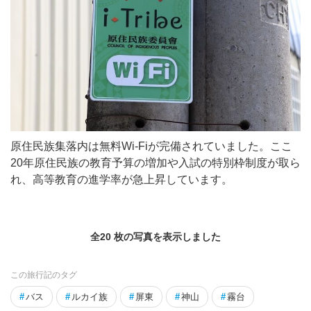
原住民族集落内は無料Wi-Fiが完備されていました。ここ
20年原住民族の教育予算の増加や入試の特別枠制度が取ら
れ、高等教育の進学率が急上昇しています。
全20 枚の写真を表示しました
この旅行記のタグ
#
バス
#
ルカイ族
#
屏東
#
神山
#
霧台