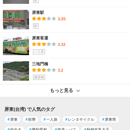
駅
屏東駅
3.35
駅
屏東客運
3.32
バス系
三地門橋
3.2
建造物
もっと見る
屏東(台湾) で人気のタグ
#
屏東
#
枋寮
#
一人旅
#
レンタサイクル
#
屏東県
#
街歩き
#
勝利星村
#
鉄道・バス
#
秋林牛乳大王