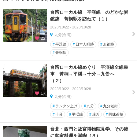
台湾ローカル線 平渓線 のどかな炭
鉱跡 菁桐駅を訪ねて（１）
2023/10/22 - 2023/10/28
九分(台湾)
22
#
平渓線
#
日本人町跡
#
炭鉱跡
#
菁桐駅
台湾ローカル線めぐり 平渓線全線乗
車 菁桐→平渓→十分→九份へ
（２）
2023/10/22 - 2023/10/28
17
九分(台湾)
#
ランタン上げ
#
九分
#
九分老街
#
十分
#
平渓線
#
瑞芳
#
阿妹茶樓
台北・西門と故宮博物院見学、その後
に客家料理を満喫（３）