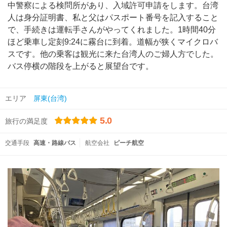
中警察による検問所があり、入域許可申請をします。台湾
人は身分証明書、私と父はパスポート番号を記入すること
で、手続きは運転手さんがやってくれました。1時間40分
ほど乗車し定刻9:24に霧台に到着。道幅が狭くマイクロバ
スです。他の乗客は観光に来た台湾人のご婦人方でした。
バス停横の階段を上がると展望台です。
エリア
屏東(台湾)
5.0
旅行の満足度
交通手段
高速・路線バス
航空会社
ピーチ航空