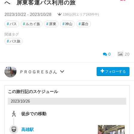
へ 屏東客運バス利用の旅
2023/10/22 - 2023/10/28
138位(同エリア243件中)
#
バス
#
ルカイ族
#
屏東
#
神山
#
霧台
関連タグ
#
バス旅
0
20
フォローする
ＰＲＯＧＲＥＳさん
この旅行記のスケジュール
2023/10/26
徒歩での移動
高雄駅