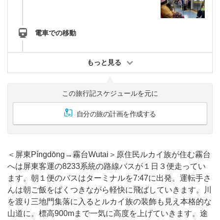
電車での移動
もっと見る
この旅行記スケジュールを元に
自分の旅の計画を作成する
＜屏東Píngdōng→霧台Wutai＞原住民ルカイ族が住む霧台
へは屏東客運の8233系統の路線バスが１日３便走ってい
ます。朝１便のバスはターミナルを7:47に出発。運転手さ
んは朝ご飯をぱくつきながら軽快に飛ばしていきます。川
を渡り三地門集落に入るとルカイ族の装飾も見え本格的な
山道に。標高900mまで一気に高度を上げていきます。途