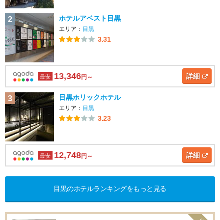
芝
浦
ホテルアベスト目黒
2
エリア：
目黒
白
3.31
金
目
13,346
詳細
最安
円～
黒
目黒ホリックホテル
3
品
エリア：
目黒
川
3.23
浜
松
町
12,748
詳細
最安
円～
・
竹
芝
目黒のホテルランキングをもっと見る
大
崎