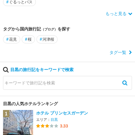
・
#
ぐるっとパス
目
白
もっと見る
東
タグから国内旅行記
を探す
（ブログ）
京
タ
#
花見
#
桜
#
河津桜
ワ
ー
タグ一覧
・
品
目黒の旅行記をキーワードで検索
川
・
目
黒
三
目黒の人気ホテルランキング
田
ホテル プリンセスガーデン
1
・
エリア：
目黒
田
3.33
町
・