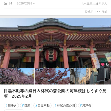
渋
34
2026/02/28～
by 温泉大好きさん
谷
投稿日：5ヶ月前
・
原
宿
・
表
参
道
恵
比
84
寿
・
自
由
が
目黒不動尊の縁日＆林試の森公園の河津桜はもうすぐ見
丘
頃 2025年2月
・
二
#
街歩き
#
目黒
#
目黒不動
#
林試の森公園
#
河津桜
子