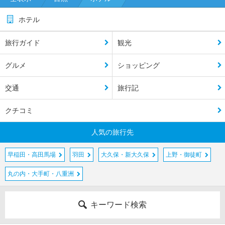
木・
赤坂
ホテル
錦糸
旅行ガイド
観光
町・
両
グルメ
ショッピング
国・
亀戸
交通
旅行記
羽
クチコミ
田・
大
人気の旅行先
森・
蒲田
早稲田・高田馬場
羽田
大久保・新大久保
上野・御徒町
吉祥
丸の内・大手町・八重洲
寺・
三
鷹・
キーワード検索
府
中・