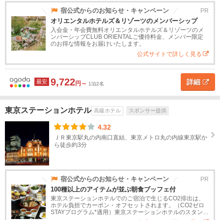
道
宿公式からのお知らせ・キャンペーン
PR
目
黒
オリエンタルホテルズ＆リゾーツのメンバーシップ
東
入会金・年会費無料オリエンタルホテルズ＆リゾーツのメ
北
ンバーシップCLUB ORIENTALご優待料金、メンバー限定
ホ
のお得な情報をお届けいたします。
テ
公式サイトで詳しく見る
関
ル
タ
東
イ
9,722
プ
詳細
最安
円～
1泊2名
茨
ス
高
旅
高
ペ
民
貸
城
タ
級
館
級
ン
宿
別
東京ステーションホテル
高級ホテル
スポンサー提供
ン
ホ
旅
シ
荘
栃
ダ
テ
館
ョ
4.32
木
ー
ル
ン
ＪＲ東京駅丸の内南口直結、東京メトロ丸の内線東京駅か
ら徒歩約3分
ド
群
ホ
馬
テ
ル
宿公式からのお知らせ・キャンペーン
PR
埼
100種以上のアイテムが並ぶ朝食ブッフェ付
玉
東京ステーションホテルでのご宿泊で生じるCO2排出は、
ホ
ホテル負担でカーボン・オフセットされます。（CO2ゼロ
テ
STAYプログラム*適用）東京ステーションホテルのスタンダ
ル
ードプランです。（朝食付き）宿泊ゲスト専用朝食ラウン