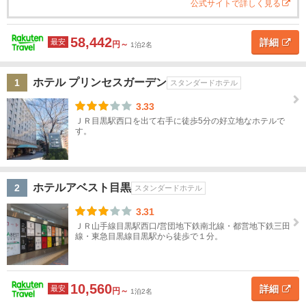
千
名
公式サイトで詳しく見る
ジ「アトリウム」でのご...
葉
58,442
詳細
最安
円～
東
1泊2名
京
地図
を表示
こ
ホテル プリンセスガーデン
1
スタンダードホテル
東
の
条
京
3.33
件
す
ＪＲ目黒駅西口を出て右手に徒歩5分の好立地なホテルで
で
す。
べ
探
す
て
東京
ホテルアベスト目黒
2
スタンダードホテル
駅・
大手
3.31
町・
ＪＲ山手線目黒駅西口/営団地下鉄南北線・都営地下鉄三田
線・東急目黒線目黒駅から徒歩で１分。
日本
橋
浅
10,560
詳細
最安
円～
1泊2名
草・