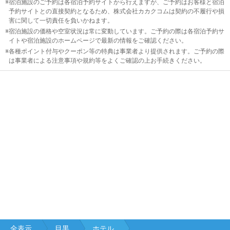
宿泊施設のご予約は各宿泊予約サイトから行えますが、ご予約はお客様と宿泊
予約サイトとの直接契約となるため、株式会社カカクコムは契約の不履行や損
害に関して一切責任を負いかねます。
浜松
宿泊施設の価格や空室状況は常に変動しています。ご予約の際は各宿泊予約サ
町・
イトや宿泊施設のホームページで最新の情報をご確認ください。
竹芝
各種ポイント付与やクーポン等の特典は事業者より提供されます。ご予約の際
は事業者による注意事項や規約等をよくご確認の上お手続きください。
大
崎・
五反
田
三
田・
田
町・
芝浦
白
金
六本
全表示
目黒
ホテル