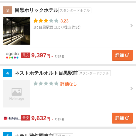
上
野・
目黒ホリックホテル
3
スタンダードホテル
東京
3.23
スカ
JR 目黒駅西口より徒歩約3分
イツ
リー
新
9,397
宿・
詳細
最安
円～
1泊2名
高田
馬
ネストホテルオルト目黒駅前
4
スタンダードホテル
場・
四ツ
評価なし
谷
池
袋・
巣
9,632
詳細
最安
円～
鴨・
1泊2名
目白
ホテル雅叙園東京
高級ホテル