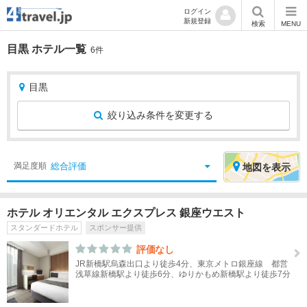
ログイン
新規登録
検索
MENU
目黒 ホテル一覧
6件
目黒
絞り込み条件を変更する
絞
エ
総合評価
満足度順
地図
を表示
り
リ
込
ア
ホテル オリエンタル エクスプレス 銀座ウエスト
み
を
スタンダードホテル
スポンサー提供
条
選
件
択
評価なし
JR新橋駅烏森出口より徒歩4分、東京メトロ銀座線 都営
浅草線新橋駅より徒歩6分、ゆりかもめ新橋駅より徒歩7分
宿
北
泊
海
地