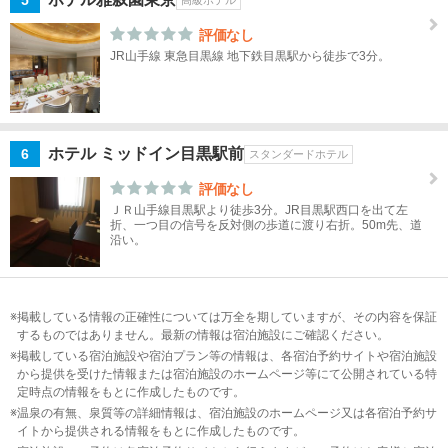
5
東京
タワ
評価なし
ー・
JR山手線 東急目黒線 地下鉄目黒駅から徒歩で3分。
品
川・
目黒
ホテル ミッドイン目黒駅前
6
スタンダードホテル
東京
タワ
評価なし
ー・
ＪＲ山手線目黒駅より徒歩3分。JR目黒駅西口を出て左
折、一つ目の信号を反対側の歩道に渡り右折。50m先、道
品
沿い。
川・
目黒
すべ
て
掲載している情報の正確性については万全を期していますが、その内容を保証
するものではありません。最新の情報は宿泊施設にご確認ください。
掲載している宿泊施設や宿泊プラン等の情報は、各宿泊予約サイトや宿泊施設
目
から提供を受けた情報または宿泊施設のホームページ等にて公開されている特
黒
定時点の情報をもとに作成したものです。
温泉の有無、泉質等の詳細情報は、宿泊施設のホームページ又は各宿泊予約サ
品
イトから提供される情報をもとに作成したものです。
川