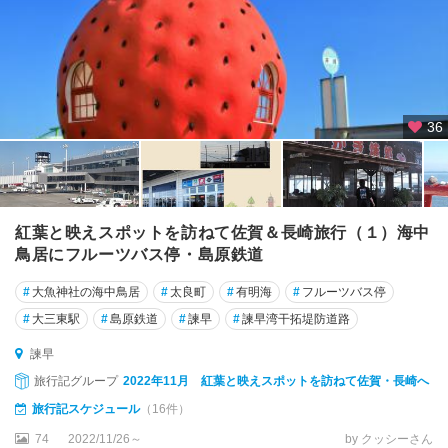
36
紅葉と映えスポットを訪ねて佐賀＆長崎旅行（１）海中
鳥居にフルーツバス停・島原鉄道
#
大魚神社の海中鳥居
#
太良町
#
有明海
#
フルーツバス停
#
大三東駅
#
島原鉄道
#
諫早
#
諫早湾干拓堤防道路
諫早
旅行記グループ
2022年11月 紅葉と映えスポットを訪ねて佐賀・長崎へ
旅行記スケジュール
（16件）
74
2022/11/26～
by クッシーさん