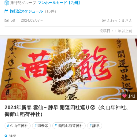
旅行記グループ
マンホールカード【九州】
旅行記スケジュール
（16件）
58
2024/03/07～
by ふわっくまさん
投稿日：１年以上前
141
2024年新春 雲仙～諫早 開運四社巡り②（久山年神社、
御館山稲荷神社）
#
久山年神社
#
御朱印
#
御館山稲荷神社
#
諫早
諫早