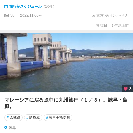
旅行記スケジュール
（10件）
38
2022/11/06～
by 東京おやじっちさん
投稿日：１年以上前
3
マレーシアに戻る途中に九州旅行（１／３）。諫早・島
原。
#
原城跡
#
島原城
#
諫早干拓堤防
諫早