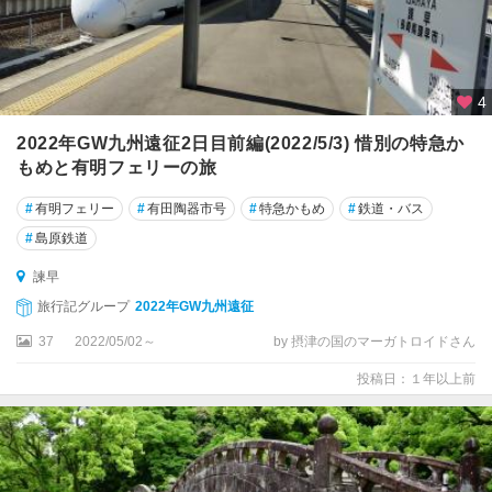
4
2022年GW九州遠征2日目前編(2022/5/3) 惜別の特急か
もめと有明フェリーの旅
#
有明フェリー
#
有田陶器市号
#
特急かもめ
#
鉄道・バス
#
島原鉄道
諫早
旅行記グループ
2022年GW九州遠征
37
2022/05/02～
by 摂津の国のマーガトロイドさん
投稿日：１年以上前