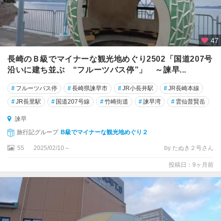
47
長崎のＢ級でマイナーな観光地めぐり2502「国道207号
沿いに建ち並ぶ “フルーツバス停”」 ～諫早...
#
フルーツバス停
#
長崎県諫早市
#
JR小長井駅
#
JR長崎本線
#
JR長里駅
#
国道207号線
#
竹崎街道
#
諫早湾
#
雲仙普賢岳
諫早
旅行記グループ
B級でマイナーな観光地めぐり２
55
2025/02/10～
by たぬき２号さん
投稿日：9ヶ月前