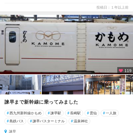
投稿日：１年以上前
119
諫早まで新幹線に乗ってみました
#
西九州新幹線かもめ
#
諫早駅
#
長崎駅
#
雲仙
#
一人旅
#
島鉄バス
#
諫早バスターミナル
#
温泉神社
諫早