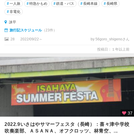
#
一人旅
#
特急かもめ
#
鉄道・バス
#
長崎本線
#
長崎県
#
非電化
諫早
旅行記スケジュール
（23件）
28
2022/09/22～
by 56goro_shigenoさん
投稿日：１年以上前
37
2022.9いさはやサマーフェスタ（長崎）：喜々津中学校
吹奏楽部、ＡＳＡＮＡ、オフクロッツ、林青空、...