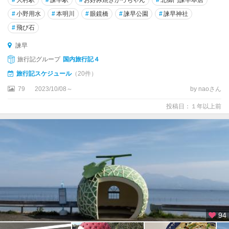
#
小野用水
#
本明川
#
眼鏡橋
#
諫早公園
#
諫早神社
#
飛び石
諫早
旅行記グループ
国内旅行記４
旅行記スケジュール
（20件）
79
2023/10/08～
by naoさん
投稿日：１年以上前
94