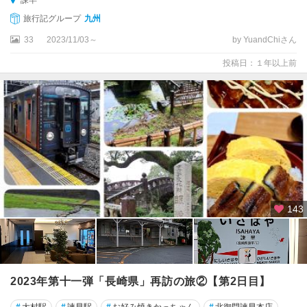
旅行記グループ
九州
33
2023/11/03～
by YuandChiさん
投稿日：１年以上前
143
2023年第十一弾「長崎県」再訪の旅②【第2日目】
#
大村駅
#
諫早駅
#
お好み焼きかっちゃん
#
北御門諫早本店