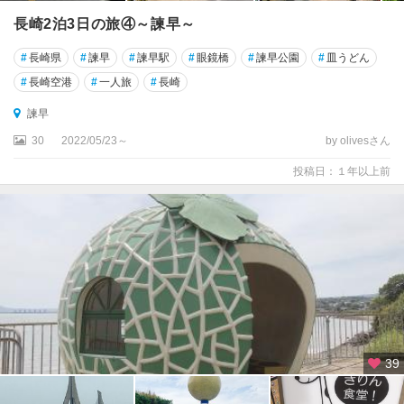
長崎2泊3日の旅④～諫早～
#
長崎県
#
諫早
#
諫早駅
#
眼鏡橋
#
諫早公園
#
皿うどん
#
長崎空港
#
一人旅
#
長崎
諫早
30
2022/05/23～
by olivesさん
投稿日：１年以上前
39