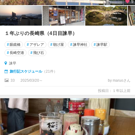
岐
9
１年ぶりの長崎県（4日目諫早）
#
眼鏡橋
#
アザレア
#
朝げ屋
#
諫早神社
#
諫早駅
#
長崎空港
#
飛び石
諫早
旅行記スケジュール
（21件）
33
2025/03/20～
by maruoさん
投稿日：１年以上前