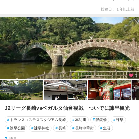
投稿日：１年以上前
1
J2リーグ長崎vsベガルタ仙台観戦 ついでに諫早観光
#
トランスコスモススタジアム長崎
#
本明川
#
眼鏡橋
#
諫早
#
諫早公園
#
諫早神社
#
長崎
#
長崎中華街
#
魚荘
諫早