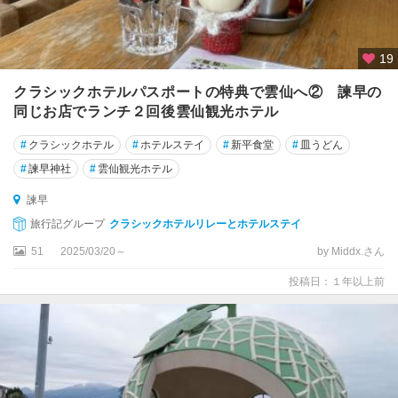
19
クラシックホテルパスポートの特典で雲仙へ② 諫早の
同じお店でランチ２回後雲仙観光ホテル
#
クラシックホテル
#
ホテルステイ
#
新平食堂
#
皿うどん
#
諫早神社
#
雲仙観光ホテル
諫早
旅行記グループ
クラシックホテルリレーとホテルステイ
51
2025/03/20～
by Middx.さん
投稿日：１年以上前