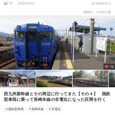
34
2022/11/01～
by urufeeさん
投稿日：１年以上前
73
西九州新幹線とその周辺に行ってきた【その４】 国鉄
型車両に乗って長崎本線の非電化になった区間を行く
#
国鉄型車両
#
長崎本線
#
非電化