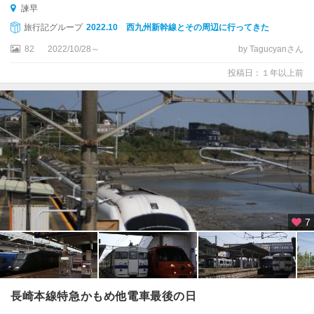
諫早
旅行記グループ
2022.10 西九州新幹線とその周辺に行ってきた
82
2022/10/28～
by Tagucyanさん
投稿日：１年以上前
7
長崎本線特急かもめ他電車最後の日