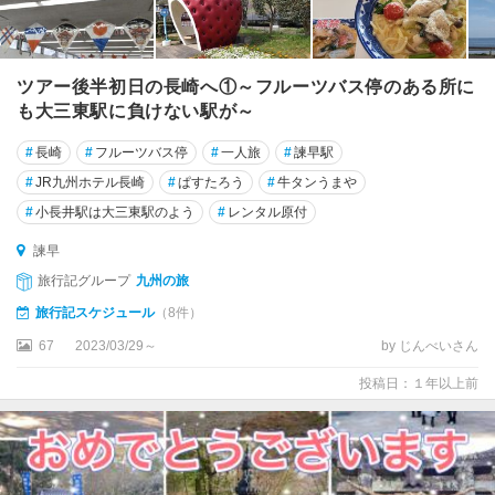
ツアー後半初日の長崎へ①～フルーツバス停のある所に
も大三東駅に負けない駅が～
#
長崎
#
フルーツバス停
#
一人旅
#
諫早駅
#
JR九州ホテル長崎
#
ぱすたろう
#
牛タンうまや
#
小長井駅は大三東駅のよう
#
レンタル原付
諫早
旅行記グループ
九州の旅
旅行記スケジュール
（8件）
67
2023/03/29～
by じんべいさん
投稿日：１年以上前