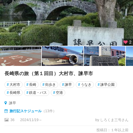
2
長崎県の旅（第１回目）大村市、諫早市
#
大村市
#
長崎
#
街歩き
#
諫早
#
うなき
#
諫早公園
#
長崎県
#
鉄道・バス
#
空港
諫早
旅行記スケジュール
（13件）
36
2024/11/19～
by しろくま三号さん
投稿日：１年以上前