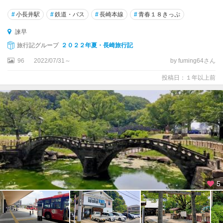
#
小長井駅
#
鉄道・バス
#
長崎本線
#
青春１８きっぷ
諫早
旅行記グループ
２０２２年夏・長崎旅行記
96
2022/07/31～
by fuming64さん
投稿日：１年以上前
5