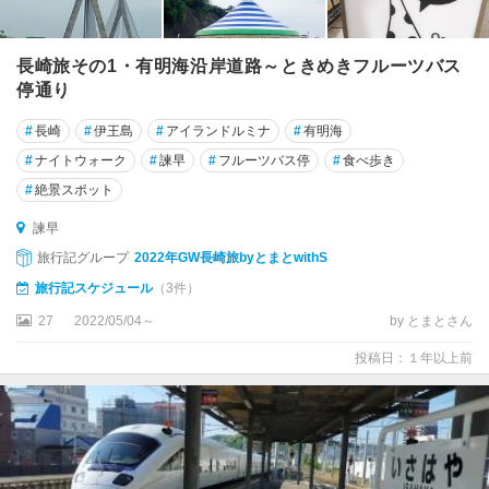
長崎旅その1・有明海沿岸道路～ときめきフルーツバス
停通り
#
長崎
#
伊王島
#
アイランドルミナ
#
有明海
#
ナイトウォーク
#
諫早
#
フルーツバス停
#
食べ歩き
#
絶景スポット
諫早
旅行記グループ
2022年GW長崎旅byとまとwithS
旅行記スケジュール
（3件）
27
2022/05/04～
by とまとさん
投稿日：１年以上前