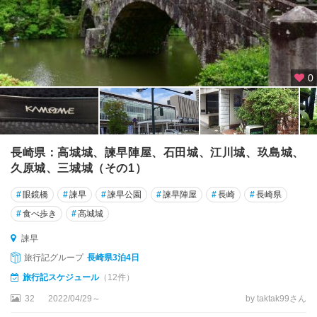
0
長崎県：高城城、諫早陣屋、石田城、江川城、玖島城、
久原城、三城城（その1）
#
眼鏡橋
#
諫早
#
諫早公園
#
諫早陣屋
#
長崎
#
長崎県
#
食べ歩き
#
高城城
諫早
旅行記グループ
長崎県3泊4日
旅行記スケジュール
（12件）
32
2022/04/29～
by taktak99さん