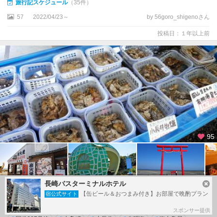
旅行記スケジュール
（35件）
57
2022/04/23～
by 56goro_shigenoさん
投稿日：１年以上前
95
長崎バスターミナルホテル
母娘ドライブ 2022年春 in 小長井カキ小屋(長崎)
【缶ビール＆おつまみ付き】お部屋で晩酌プラン
宿公式サイト
#
カキ小屋
#
ドライブ・ツーリング
#
フルーツバス停
スポンサー提供