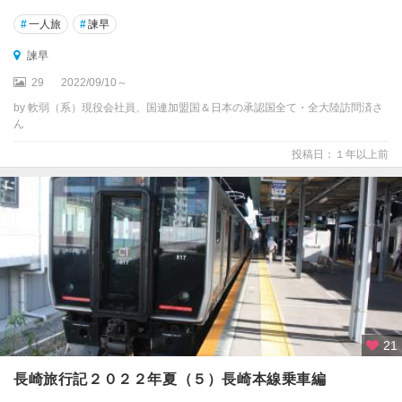
#
一人旅
#
諫早
諫早
29
2022/09/10～
by 軟弱（系）現役会社員、国連加盟国＆日本の承認国全て・全大陸訪問済さ
ん
投稿日：１年以上前
21
長崎旅行記２０２２年夏（５）長崎本線乗車編