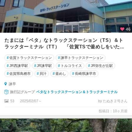
46
たまには「ベタ」なトラックステーション（TS）＆ト
ラックターミナル（TT） 「佐賀TSで釜めしをいた...
#
佐賀トラックステーション
#
諫早トラックステーション
#
JR西諫早駅
#
JR諫早駅
#
トルコライス
#
JR弥生が丘駅
#
佐賀県鳥栖市
#
貝汁
#
釜めし
#
長崎県諫早市
諫早
旅行記グループ
ベタなトラックステーション＆トラックターミナル
53
2025/02/07～
by たぬき２号さん
投稿日：10ヶ月前