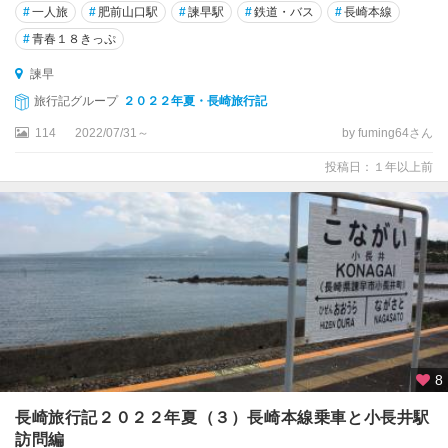
#
一人旅
#
肥前山口駅
#
諫早駅
#
鉄道・バス
#
長崎本線
#
青春１８きっぷ
諫早
旅行記グループ
２０２２年夏・長崎旅行記
114
2022/07/31～
by fuming64さん
投稿日：１年以上前
8
長崎旅行記２０２２年夏（３）長崎本線乗車と小長井駅
訪問編