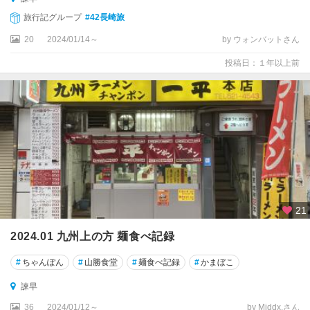
旅行記グループ
#42長崎旅
20
2024/01/14～
by ウォンバットさん
投稿日：１年以上前
21
2024.01 九州上の方 麺食べ記録
#
ちゃんぽん
#
山勝食堂
#
麺食べ記録
#
かまぼこ
諫早
36
2024/01/12～
by Middx.さん