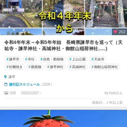
202
令和4年年末～令和5年年始 長崎県諫早市を巡って（天
祐寺・諫早神社・高城神社・御館山稲荷神社‥‥‥)
#
諫早市
#
寺社
#
自然・動植物
#
上山公園
#
天祐寺
#
牡蠣焼き
#
眼鏡橋
#
諫早神社
#
高城神社
#
御館山稲荷神社
諫早
旅行記スケジュール
（22件）
105
2022/12/27～
by noelさん
投稿日：１年以上前