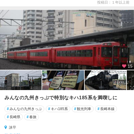
投稿日：１年以上前
15
みんなの九州きっぷで特別なキハ185系を満喫しに
#
みんなの九州きっぷ
#
キハ185系
#
観光列車
#
長崎本線
#
長崎県
#
春旅
諫早