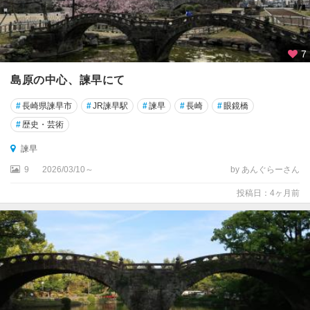
・
長
崎
空
7
港
島原の中心、諫早にて
西
#
長崎県諫早市
#
JR諫早駅
#
諫早
#
長崎
#
眼鏡橋
海
#
歴史・芸術
佐
諫早
世
保
9
2026/03/10～
by あんぐらーさん
・
投稿日：4ヶ月前
平
戸
・
ハ
ウ
ス
テ
ン