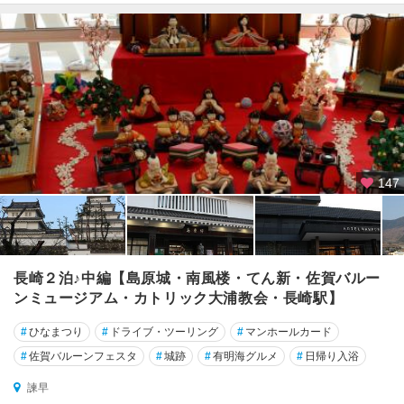
147
長崎２泊♪中編【島原城・南風楼・てん新・佐賀バルー
ンミュージアム・カトリック大浦教会・長崎駅】
#
ひなまつり
#
ドライブ・ツーリング
#
マンホールカード
#
佐賀バルーンフェスタ
#
城跡
#
有明海グルメ
#
日帰り入浴
諫早