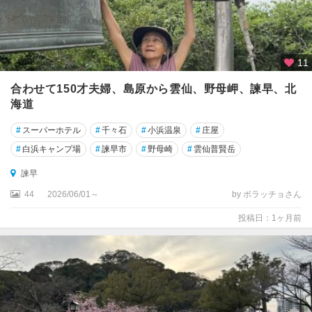
長
崎
市
諫
11
早
・
合わせて150才夫婦、島原から雲仙、野母岬、諫早、北
大
海道
村
#
スーパーホテル
#
千々石
#
小浜温泉
#
庄屋
・
西
#
白浜キャンプ場
#
諫早市
#
野母崎
#
雲仙普賢岳
海
諫早
諫
44
2026/06/01～
by ボラッチョさん
早
投稿日：1ヶ月前
大
村
・
波
佐
見