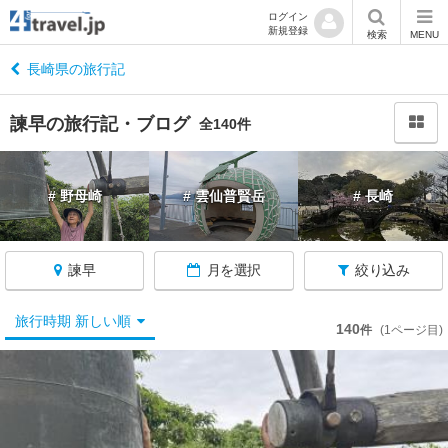
ログイン
新規登録
閉
検索
MENU
じ
る
長崎県の旅行記
諫早の旅行記・ブログ
全140件
長
# 野母崎
# 雲仙普賢岳
# 長崎
崎
へ
戻
る
諫早
月を選択
絞り込み
旅行時期 新しい順
長
140
件
(1ページ目)
崎
す
べ
て