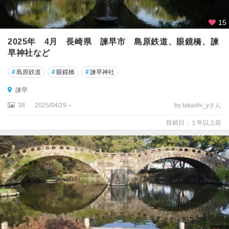
ボ
ス
15
島
2025年 4月 長崎県 諫早市 島原鉄道、眼鏡橋、諫
原
早神社など
・
雲
#
島原鉄道
#
眼鏡橋
#
諫早神社
仙
・
諫早
小
38
2025/04/29～
by takashi_yさん
浜
投稿日：１年以上前
五
島
列
島
・
対
馬
・
壱