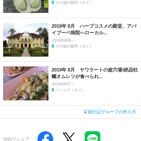
その他の都市（タイ）
2019年 8月 ハーブコスメの殿堂、アバ
イブーベ病院へローカル...
2019/08/06～
その他の都市（タイ）
2019年 8月 ヤワラートの超穴場!絶品牡
蠣オムレツが食べられ...
2019/08/07～
バンコク（タイ）
旅行記グループの作り方
SNSでシェア