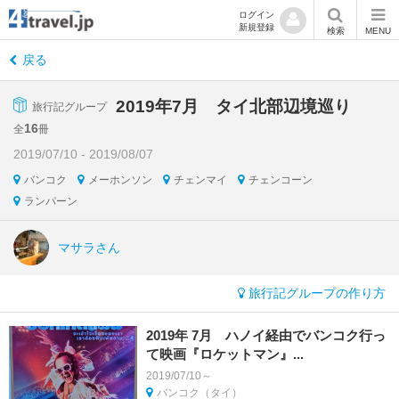
ログイン
新規登録
検索
MENU
戻る
2019年7月 タイ北部辺境巡り
旅行記グループ
16
全
冊
2019/07/10 - 2019/08/07
バンコク
メーホンソン
チェンマイ
チェンコーン
ランパーン
マサラさん
旅行記グループの作り方
2019年 7月 ハノイ経由でバンコク行っ
て映画『ロケットマン』...
2019/07/10～
バンコク（タイ）