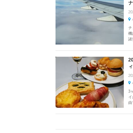
ナ
20
チ
機
諸
2
ィ
20
3
イ
由