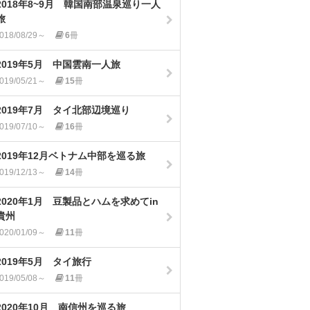
2018年8~9月 韓国南部温泉巡り一人
旅
018/08/29～
6
冊
2019年5月 中国雲南一人旅
019/05/21～
15
冊
2019年7月 タイ北部辺境巡り
019/07/10～
16
冊
2019年12月ベトナム中部を巡る旅
019/12/13～
14
冊
2020年1月 豆製品とハムを求めてin
貴州
020/01/09～
11
冊
2019年5月 タイ旅行
019/05/08～
11
冊
2020年10月 南信州を巡る旅