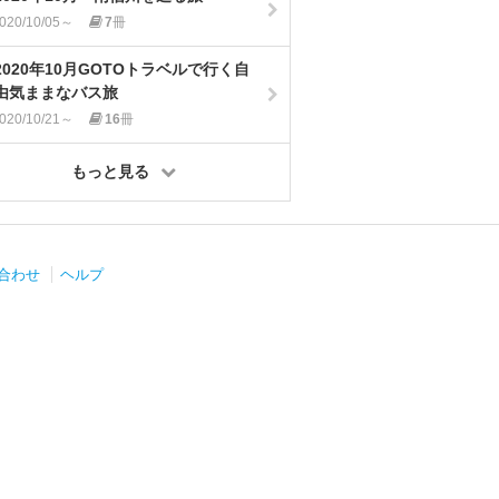
020/10/05～
7
冊
2020年10月GOTOトラベルで行く自
由気ままなバス旅
020/10/21～
16
冊
もっと見る
合わせ
ヘルプ