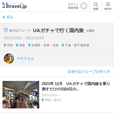
ログイン
新規登録
検索
MENU
戻る
UAガチャで行く国内旅
6
旅行記グループ
全
冊
2021/12/22 - 2021/12/24
羽田
博多
宮城野・若林・名取
千歳・新千歳空港
マサラさん
旅行記グループの作り方
2021年 12月 UAガチャで国内線を乗り
倒すだけの3泊4日の...
2021/12/22～
羽田（東京）