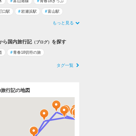
水
#
富山港線
#
青春18きっぷ
町口駅
#
岩瀬浜駅
#
富山駅
もっと見る
から国内旅行記
を探す
（ブログ）
道
#
青春18切符の旅
タグ一覧
の旅行記の地図