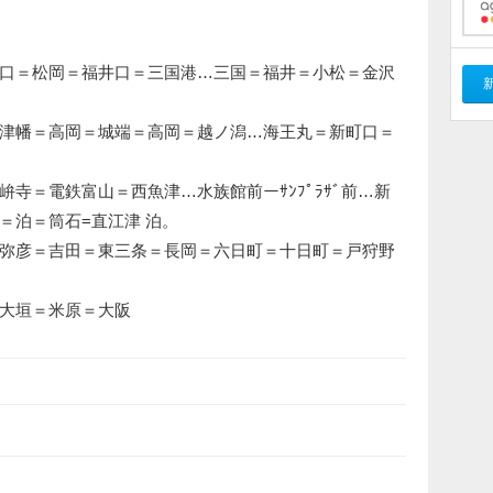
口＝松岡＝福井口＝三国港…三国＝福井＝小松＝金沢
津幡＝高岡＝城端＝高岡＝越ノ潟…海王丸＝新町口＝
寺＝電鉄富山＝西魚津…水族館前ーｻﾝﾌﾟﾗｻﾞ前…新
＝泊＝筒石=直江津 泊。
弥彦＝吉田＝東三条＝長岡＝六日町＝十日町＝戸狩野
大垣＝米原＝大阪