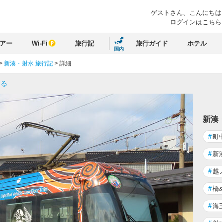
ゲストさん、
こんにちは
ログインはこちら
アー
Wi-Fi
旅行記
旅行ガイド
ホテル
国内
>
新湊・射水 旅行記
>
詳細
戻る
新湊
#
町
#
新
#
越
#
橋
#
海