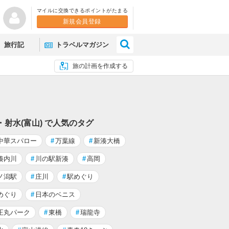
マイルに交換できるポイントがたまる
新規会員登録
×
旅行記
トラベルマガジン
旅の計画を作成する
・射水(富山) で人気のタグ
中華スパロー
#
万葉線
#
新湊大橋
湊内川
#
川の駅新湊
#
高岡
ノ潟駅
#
庄川
#
駅めぐり
めぐり
#
日本のベニス
王丸パーク
#
東橋
#
瑞龍寺