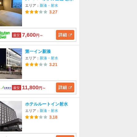
エリア：
新湊・射水
3.27
7,600
詳細
最安
円～
第一イン新湊
エリア：
新湊・射水
3.21
11,800
詳細
最安
円～
ホテルルートイン射水
エリア：
新湊・射水
3.18