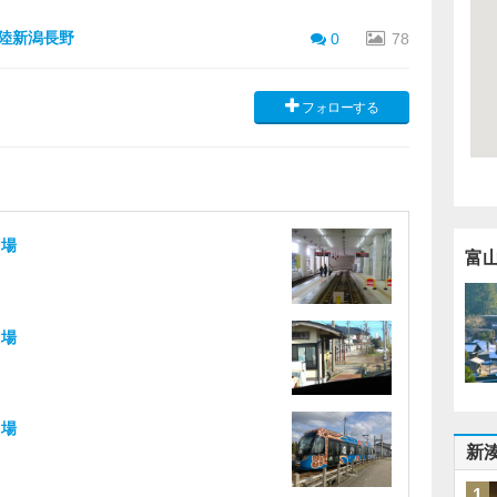
 北陸新潟長野
0
78
フォローする
留場
富
留場
留場
新
1