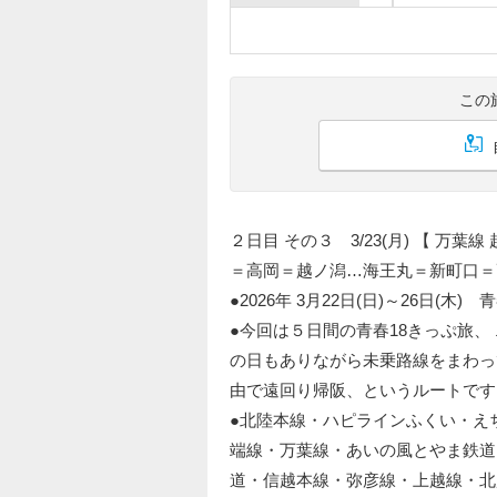
この
２日目 その３ 3/23(月) 【 万葉
＝高岡＝越ノ潟…海王丸＝新町口＝
●2026年 3月22日(日)～26日(木
●今回は５日間の青春18きっぷ旅
の日もありながら未乗路線をまわっ
由で遠回り帰阪、というルートです
●北陸本線・ハピラインふくい・え
端線・万葉線・あいの風とやま鉄道
道・信越本線・弥彦線・上越線・北