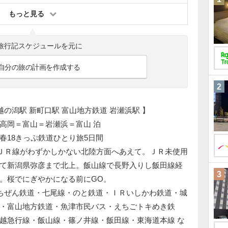
もっと見る
旅行記スケジュールを元に
自分の旅の計画を作成する
2
線 越の潟駅 新町口駅 富山地方鉄道 岩瀬浜駅 】
高岡＝富山＝岩瀬浜＝富山 泊
) 青春18きっぷ鉄道ひとり旅5日間
、ＪＲ線がわずかしかない北陸方面へあえて。ＪＲ未使用
て新潟県弥彦まで北上。飯山線で長野入りし飯田線経
3
。桜でにぎやかになる前にGO。
ちぜん鉄道・七尾線・のと鉄道・ＩＲいしかわ鉄道・城
・富山地方鉄道・魚津市民バス・えちごトキめき鉄
越急行線・飯山線・篠ノ井線・飯田線・東海道本線 な