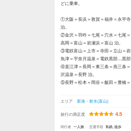
どに乗車。
①大阪＝長浜＝敦賀＝福井＝永平寺
泊。
②金沢＝羽咋＝七尾＝穴水＝七尾＝
高岡＝富山＝岩瀬浜＝富山 泊。
③電鉄富山＝上市＝寺田＝立山＝岩峅
魚津＝宇奈月温泉＝電鉄黒部…黒部
④直江津＝長岡＝東三条＝燕三条＝
沢温泉＝長野 泊。
⑤長野＝松本＝岡谷＝飯田＝豊橋＝
エリア
新湊・射水(富山)
4.5
旅行の満足度
同行者
一人旅
交通手段
私鉄
徒歩