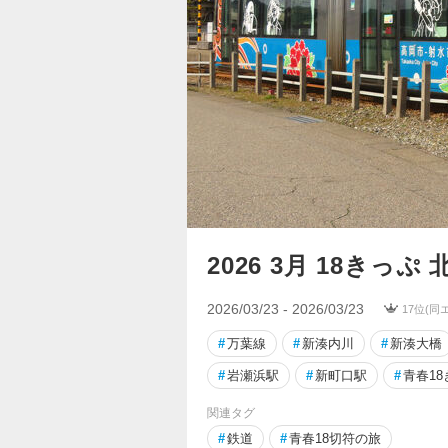
2026 3月 18きっぷ
2026/03/23 - 2026/03/23
17位(同
#
万葉線
#
新湊内川
#
新湊大橋
#
岩瀬浜駅
#
新町口駅
#
青春1
関連タグ
#
鉄道
#
青春18切符の旅