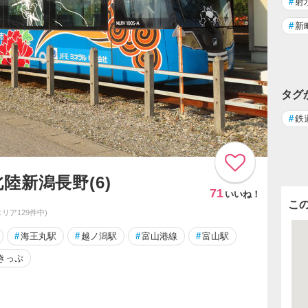
#
射
#
新
タグ
#
鉄
 北陸新潟長野(6)
71
いいね！
こ
エリア129件中)
#
海王丸駅
#
越ノ潟駅
#
富山港線
#
富山駅
8きっぷ