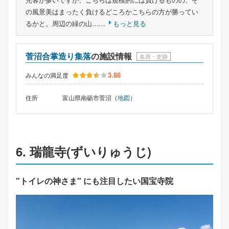
の風景美はまったく負けるどころかこちらの方が勝ってい
るかと。周辺の緑の山……
もっと見る
菅沼合掌造り集落
の施設情報
名所・史跡
3.88
みんなの満足度
住所
富山県南砺市菅沼（
地図
）
6. 瑞龍寺(ずいりゅうじ)
"トイレの神さま" にも注目したい国宝寺院