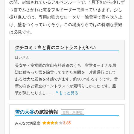
の間、封鎖されているアルペンルートで、1月下旬から少しず
つ雪でふさがれた道をブルドーザーで掘っていきます。少し
掘り進んでは、専用の強力なロータリー除雪車で雪を吹き上
げ、壁をつくっていくそう。この場所ならではの特別な景観
は必見です。
クチコミ：白と青のコントラストがいい
はいさん
美女平・室堂間の立山有料道路のうち 室堂ターミナル周
辺に積もった雪を除雪してできた空間を 片道通行にして
ある壮大な景色を体感できます。約500mあるそうです。雪
壁の白さと青空のコントラストが素晴らしかったです。服
装が気になりまし.......
もっと見る
雪の大谷
の施設情報
自然・景勝地
3.85
みんなの満足度