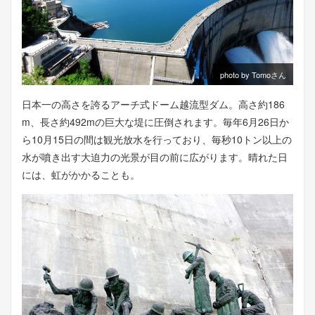
photo by Tomoさん
日本一の高さを誇るアーチ式ドーム越流型ダム。高さ約186
m、長さ約492mの巨大な堤に圧倒されます。毎年6月26日か
ら10月15日の間は観光放水を行っており、毎秒10トン以上の
水が噴き出す大迫力の光景が目の前に広がります。晴れた日
には、虹がかかることも。