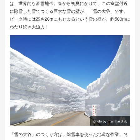
は、世界的な豪雪地帯。春から初夏にかけて、この室堂付近
に除雪した雪でつくる巨大な雪の壁が、「雪の大谷」です。
ピーク時には高さ20mにもせまるという雪の壁が、約500mに
わたり続き大迫力！
photo by mar_harさん
「雪の大谷」のつくり方は、除雪車を使った地道な作業。冬