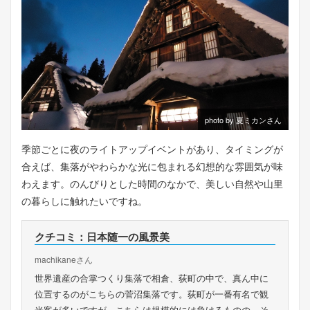
photo by 夏ミカンさん
季節ごとに夜のライトアップイベントがあり、タイミングが
合えば、集落がやわらかな光に包まれる幻想的な雰囲気が味
わえます。のんびりとした時間のなかで、美しい自然や山里
の暮らしに触れたいですね。
クチコミ：日本随一の風景美
machikaneさん
世界遺産の合掌つくり集落で相倉、荻町の中で、真ん中に
位置するのがこちらの菅沼集落です。荻町が一番有名で観
光客が多いですが、こちらは規模的には負けるものの、そ