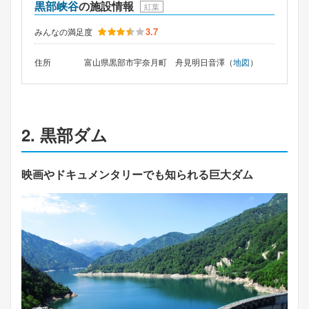
黒部峡谷
の施設情報
紅葉
3.7
みんなの満足度
住所
富山県黒部市宇奈月町 舟見明日音澤（
地図
）
2. 黒部ダム
映画やドキュメンタリーでも知られる巨大ダム