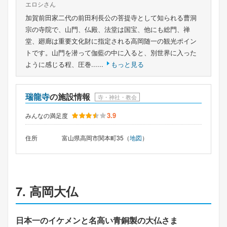
エロシさん
加賀前田家二代の前田利長公の菩提寺として知られる曹洞
宗の寺院で、山門、仏殿、法堂は国宝、他にも総門、禅
堂、廻廊は重要文化財に指定される高岡随一の観光ポイン
トです。山門を潜って伽藍の中に入ると、別世界に入った
ように感じる程、圧巻......
もっと見る
瑞龍寺
の施設情報
寺・神社・教会
3.9
みんなの満足度
住所
富山県高岡市関本町35（
地図
）
7. 高岡大仏
日本一のイケメンと名高い青銅製の大仏さま