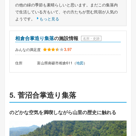
の他の緑の季節も素晴らしいと思います。まだこの集落内
で生活している方もいて、その方たちが営む民宿が人気の
ようです。
もっと見る
相倉合掌造り集落
の施設情報
名所・史跡
3.97
みんなの満足度
住所
富山県南砺市相倉611（
地図
）
5. 菅沼合掌造り集落
のどかな空気を満喫しながら山里の歴史に触れる