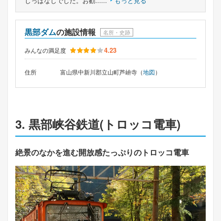
しっぱなしでした。お勧......
もっと見る
黒部ダム
の施設情報
名所・史跡
4.23
みんなの満足度
住所
富山県中新川郡立山町芦峅寺（
地図
）
3. 黒部峡谷鉄道(トロッコ電車)
絶景のなかを進む開放感たっぷりのトロッコ電車