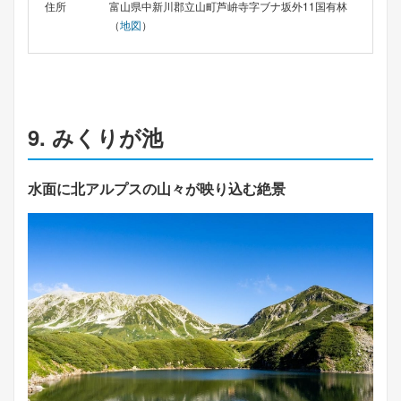
住所
富山県中新川郡立山町芦峅寺字ブナ坂外11国有林
（
地図
）
9. みくりが池
水面に北アルプスの山々が映り込む絶景