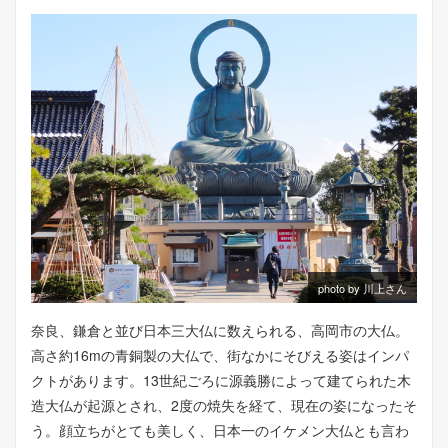
photo by 川上さん
奈良、鎌倉と並び日本三大仏に数えられる、高岡市の大仏。
高さ約16mの青銅製の大仏で、街なかにそびえる姿はインパ
クトがあります。13世紀ごろに源義勝によって建てられた木
造大仏が起源とされ、2度の焼失を経て、現在の姿になったそ
う。顔立ちがとても美しく、日本一のイケメン大仏とも言わ