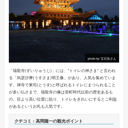
photo by 宝石魚さん
「瑞龍寺(ずいりゅうじ)」には、"トイレの神さま" と言われ
る「烏瑟沙摩(うすさま)明王像」があり、人気を集めていま
す。禅寺で東司(とうす)と呼ばれるトイレにまつられること
が多い仏さまで、瑞龍寺の像は室町時代以前の歴史あるも
の。目より高い位置に貼り、トイレをきれいにするとご利益
があるというお札も人気です。
クチコミ：高岡随一の観光ポイント