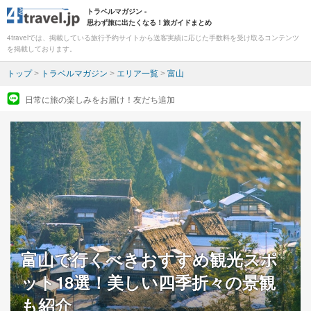
トラベルマガジン -
思わず旅に出たくなる！旅ガイドまとめ
4travelでは、掲載している旅行予約サイトから送客実績に応じた手数料を受け取るコンテンツ
を掲載しております。
トップ
>
トラベルマガジン
>
エリア一覧
>
富山
日常に旅の楽しみをお届け！友だち追加
富山で行くべきおすすめ観光スポ
ット18選！美しい四季折々の景観
も紹介