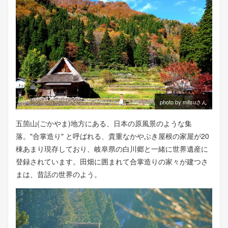
photo by mitsuさん
五箇山(ごかやま)地方にある、日本の原風景のような集
落。"合掌造り" と呼ばれる、貴重なかやぶき屋根の家屋が20
棟あまり現存しており、岐阜県の白川郷と一緒に世界遺産に
登録されています。田畑に囲まれて合掌造りの家々が建つさ
まは、昔話の世界のよう。