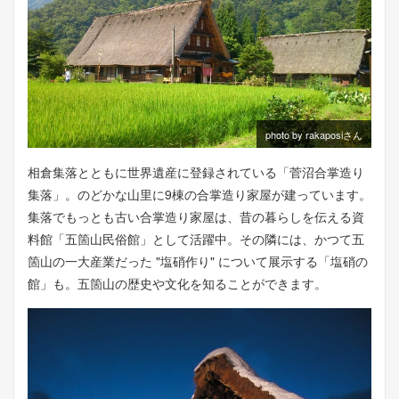
photo by rakaposiさん
相倉集落とともに世界遺産に登録されている「菅沼合掌造り
集落」。のどかな山里に9棟の合掌造り家屋が建っています。
集落でもっとも古い合掌造り家屋は、昔の暮らしを伝える資
料館「五箇山民俗館」として活躍中。その隣には、かつて五
箇山の一大産業だった "塩硝作り" について展示する「塩硝の
館」も。五箇山の歴史や文化を知ることができます。