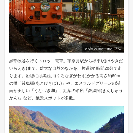
photo by mom_momさん
黒部峡谷を行くトロッコ電車。宇奈月駅から欅平駅(けやきだ
いらえき)まで、雄大な自然のなかを、片道約1時間20分で走
ります。沿線には黒薙川(くろなぎがわ)にかかる高さ約60m
の橋「後曳橋(あとびきばし)」や、エメラルドグリーンの湖
面が美しい「うなづき湖」、紅葉の名所「錦繍関(きんしゅう
かん)」など、絶景スポットが多数。