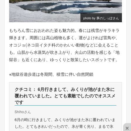
photo by 豚のしっぽさん
もちろん雪におおわれた姿も魅力的。春には残雪がキラキラ
輝きます。周囲には高山植物も多く、運がよければ雷鳥や、
オコジョ(ネコ目イタチ科のかわいい動物)などに会えること
も。山肌から水蒸気が吹き上がり、火山の活動を感じる「地
獄谷」も近くにあり、ゆっくりと散策したいスポットです。
※地獄谷遊歩道は冬期間、積雪に伴い自然閉鎖
クチコミ： 6月行きまして、みくりが池がまた氷に
覆われていました。とても素敵でしたのでオススメ
です
Shihoさん
6月の時に行きまして、みくりが池がまた氷に覆われていま
×
した。とてもきれいだったので、氷が青く光り、まるで氷