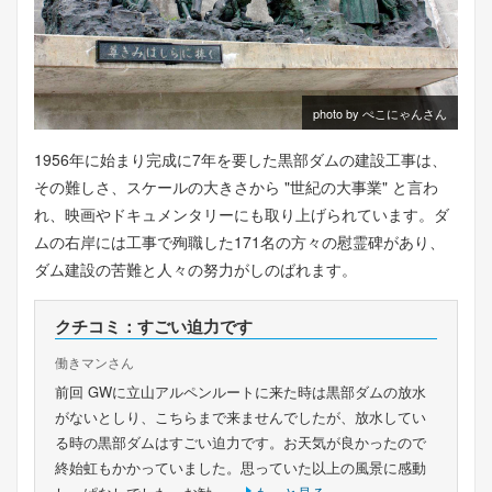
photo by ぺこにゃんさん
1956年に始まり完成に7年を要した黒部ダムの建設工事は、
その難しさ、スケールの大きさから "世紀の大事業" と言わ
れ、映画やドキュメンタリーにも取り上げられています。ダ
ムの右岸には工事で殉職した171名の方々の慰霊碑があり、
ダム建設の苦難と人々の努力がしのばれます。
クチコミ：すごい迫力です
働きマンさん
前回 GWに立山アルペンルートに来た時は黒部ダムの放水
がないとしり、こちらまで来ませんでしたが、放水してい
る時の黒部ダムはすごい迫力です。お天気が良かったので
終始虹もかかっていました。思っていた以上の風景に感動