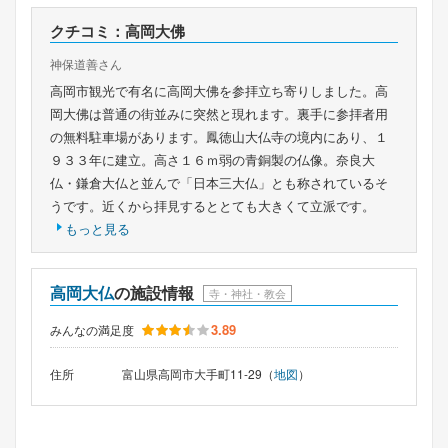
クチコミ：高岡大佛
神保道善さん
高岡市観光で有名に高岡大佛を参拝立ち寄りしました。高
岡大佛は普通の街並みに突然と現れます。裏手に参拝者用
の無料駐車場があります。鳳徳山大仏寺の境内にあり、１
９３３年に建立。高さ１６ｍ弱の青銅製の仏像。奈良大
仏・鎌倉大仏と並んで「日本三大仏」とも称されているそ
うです。近くから拝見するととても大きくて立派です。
もっと見る
高岡大仏
の施設情報
寺・神社・教会
3.89
みんなの満足度
住所
富山県高岡市大手町11-29（
地図
）