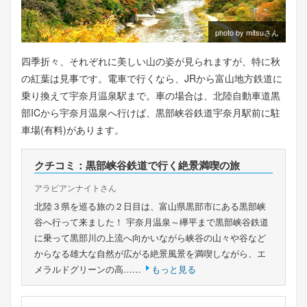
photo by mitsuさん
四季折々、それぞれに美しい山の姿が見られますが、特に秋
の紅葉は見事です。電車で行くなら、JRから富山地方鉄道に
乗り換えて宇奈月温泉駅まで。車の場合は、北陸自動車道黒
部ICから宇奈月温泉へ行けば、黒部峡谷鉄道宇奈月駅前に駐
車場(有料)があります。
クチコミ：黒部峡谷鉄道で行く絶景満喫の旅
アラビアンナイトさん
北陸３県を巡る旅の２日目は、富山県黒部市にある黒部峡
谷へ行って来ました！ 宇奈月温泉～欅平まで黒部峡谷鉄道
に乗って黒部川の上流へ向かいながら峡谷の山々や谷など
からなる雄大な自然が広がる絶景風景を満喫しながら、エ
メラルドグリーンの高……
もっと見る