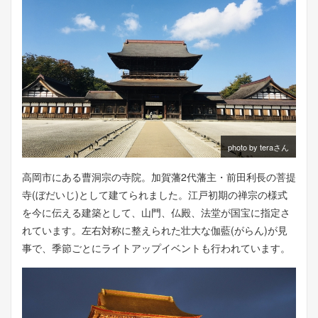
photo by teraさん
高岡市にある曹洞宗の寺院。加賀藩2代藩主・前田利長の菩提
寺(ぼだいじ)として建てられました。江戸初期の禅宗の様式
を今に伝える建築として、山門、仏殿、法堂が国宝に指定さ
れています。左右対称に整えられた壮大な伽藍(がらん)が見
事で、季節ごとにライトアップイベントも行われています。