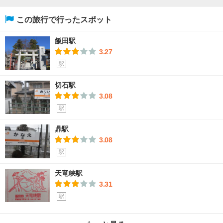
この旅行で行ったスポット
飯田駅
3.27
駅
切石駅
3.08
駅
鼎駅
3.08
駅
天竜峡駅
3.31
駅