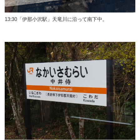
13:30「伊那小沢駅」天竜川に沿って南下中。