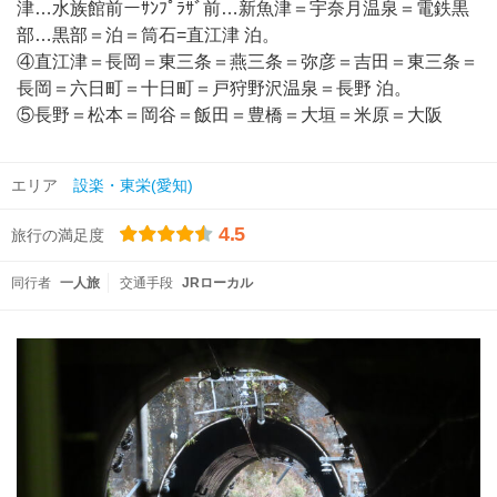
津…水族館前ーｻﾝﾌﾟﾗｻﾞ前…新魚津＝宇奈月温泉＝電鉄黒
部…黒部＝泊＝筒石=直江津 泊。
④直江津＝長岡＝東三条＝燕三条＝弥彦＝吉田＝東三条＝
長岡＝六日町＝十日町＝戸狩野沢温泉＝長野 泊。
⑤長野＝松本＝岡谷＝飯田＝豊橋＝大垣＝米原＝大阪
エリア
設楽・東栄(愛知)
4.5
旅行の満足度
同行者
一人旅
交通手段
JRローカル