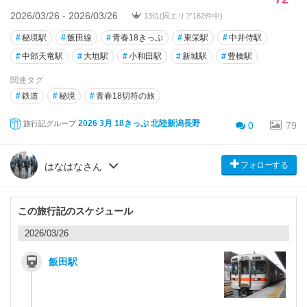
2026/03/26 - 2026/03/26
13位(同エリア162件中)
#
秘境駅
#
飯田線
#
青春18きっぷ
#
東栄駅
#
中井侍駅
#
中部天竜駅
#
大垣駅
#
小和田駅
#
新城駅
#
豊橋駅
関連タグ
#
鉄道
#
秘境
#
青春18切符の旅
2026 3月 18きっぷ 北陸新潟長野
旅行記グループ
0
79
フォローする
はなはなさん
この旅行記のスケジュール
2026/03/26
飯田駅