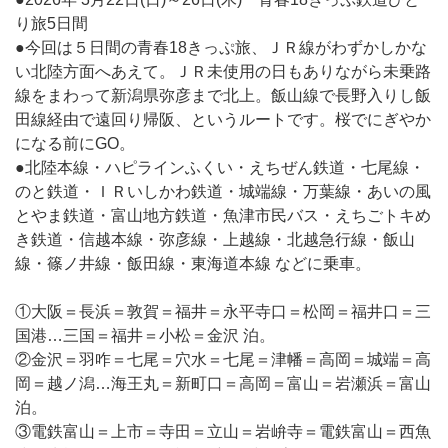
り旅5日間
●今回は５日間の青春18きっぷ旅、ＪＲ線がわずかしかな
い北陸方面へあえて。ＪＲ未使用の日もありながら未乗路
線をまわって新潟県弥彦まで北上。飯山線で長野入りし飯
田線経由で遠回り帰阪、というルートです。桜でにぎやか
になる前にGO。
●北陸本線・ハピラインふくい・えちぜん鉄道・七尾線・
のと鉄道・ＩＲいしかわ鉄道・城端線・万葉線・あいの風
とやま鉄道・富山地方鉄道・魚津市民バス・えちごトキめ
き鉄道・信越本線・弥彦線・上越線・北越急行線・飯山
線・篠ノ井線・飯田線・東海道本線 などに乗車。
①大阪＝長浜＝敦賀＝福井＝永平寺口＝松岡＝福井口＝三
国港…三国＝福井＝小松＝金沢 泊。
②金沢＝羽咋＝七尾＝穴水＝七尾＝津幡＝高岡＝城端＝高
岡＝越ノ潟…海王丸＝新町口＝高岡＝富山＝岩瀬浜＝富山
泊。
③電鉄富山＝上市＝寺田＝立山＝岩峅寺＝電鉄富山＝西魚