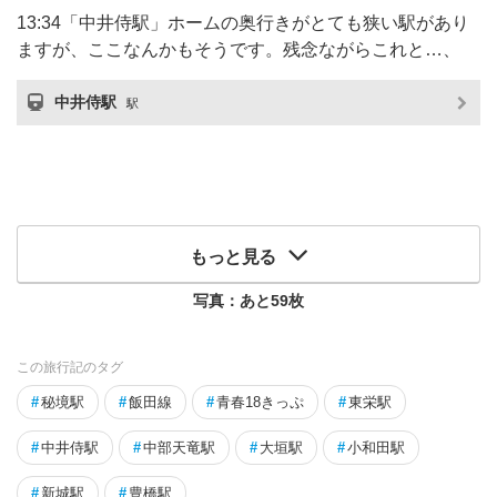
13:34「中井侍駅」ホームの奥行きがとても狭い駅があり
ますが、ここなんかもそうです。残念ながらこれと…、
中井侍駅
駅
もっと見る
写真：あと
59
枚
この旅行記のタグ
#
秘境駅
#
飯田線
#
青春18きっぷ
#
東栄駅
#
中井侍駅
#
中部天竜駅
#
大垣駅
#
小和田駅
#
新城駅
#
豊橋駅