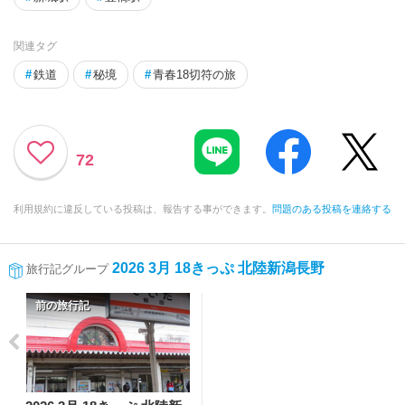
関連タグ
#
鉄道
#
秘境
#
青春18切符の旅
72
利用規約に違反している投稿は、報告する事ができます。
問題のある投稿を連絡する
2026 3月 18きっぷ 北陸新潟長野
旅行記グループ
前の旅行記