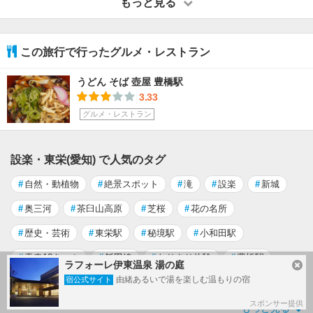
もっと見る
この旅行で行ったグルメ・レストラン
うどん そば 壺屋 豊橋駅
3.33
グルメ・レストラン
設楽・東栄(愛知) で人気のタグ
#
自然・動植物
#
絶景スポット
#
滝
#
設楽
#
新城
#
奥三河
#
茶臼山高原
#
芝桜
#
花の名所
#
歴史・芸術
#
東栄駅
#
秘境駅
#
小和田駅
#
青春18きっぷ
#
飯田線
#
なりきり体験
#
豊橋駅
ラフォーレ伊東温泉 湯の庭
由緒あるいで湯を楽しむ温もりの宿
宿公式サイト
#
新城駅
#
大垣駅
#
中部天竜駅
スポンサー提供
もっと見る