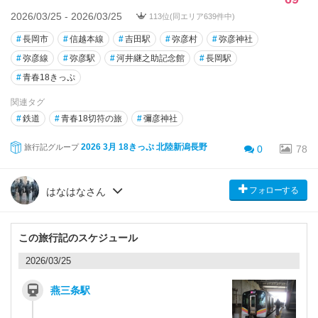
2026/03/25 - 2026/03/25
113位(同エリア639件中)
#
長岡市
#
信越本線
#
吉田駅
#
弥彦村
#
弥彦神社
#
弥彦線
#
弥彦駅
#
河井継之助記念館
#
長岡駅
#
青春18きっぷ
関連タグ
#
鉄道
#
青春18切符の旅
#
彌彦神社
2026 3月 18きっぷ 北陸新潟長野
旅行記グループ
0
78
フォローする
はなはなさん
この旅行記のスケジュール
2026/03/25
燕三条駅