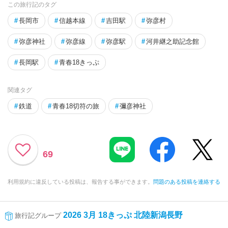
この旅行記のタグ
#
長岡市
#
信越本線
#
吉田駅
#
弥彦村
#
弥彦神社
#
弥彦線
#
弥彦駅
#
河井継之助記念館
#
長岡駅
#
青春18きっぷ
関連タグ
#
鉄道
#
青春18切符の旅
#
彌彦神社
69
利用規約に違反している投稿は、報告する事ができます。
問題のある投稿を連絡する
2026 3月 18きっぷ 北陸新潟長野
旅行記グループ