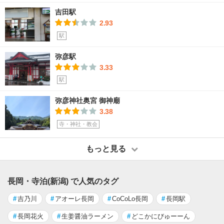
吉田駅
2.93
駅
弥彦駅
3.33
駅
弥彦神社奥宮 御神廟
3.38
寺・神社・教会
もっと見る
長岡・寺泊(新潟) で人気のタグ
#
吉乃川
#
アオーレ長岡
#
CoCoLo長岡
#
長岡駅
#
長岡花火
#
生姜醤油ラーメン
#
どこかにびゅーーん