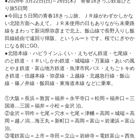
●2026年 3月22日(日)～26日(木) 青春18きっぷ鉄道ひと
り旅5日間
●今回は５日間の青春18きっぷ旅、ＪＲ線がわずかしかな
い北陸方面へあえて。ＪＲ未使用の日もありながら未乗路
線をまわって新潟県弥彦まで北上。飯山線で長野入りし飯
田線経由で遠回り帰阪、というルートです。桜でにぎやか
になる前にGO。
●北陸本線・ハピラインふくい・えちぜん鉄道・七尾線・
のと鉄道・ＩＲいしかわ鉄道・城端線・万葉線・あいの風
とやま鉄道・富山地方鉄道・魚津市民バス・えちごトキめ
き鉄道・信越本線・弥彦線・上越線・北越急行線・飯山
線・篠ノ井線・飯田線・東海道本線 などに乗車。
①大阪＝長浜＝敦賀＝福井＝永平寺口＝松岡＝福井口＝三
国港…三国＝福井＝小松＝金沢 泊。
②金沢＝羽咋＝七尾＝穴水＝七尾＝津幡＝高岡＝城端＝高
岡＝越ノ潟…海王丸＝新町口＝高岡＝富山＝岩瀬浜＝富山
泊。
③電鉄富山＝上市＝寺田＝立山＝岩峅寺＝電鉄富山＝西魚