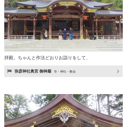
拝殿。ちゃんと作法どおりお詣りをして、
弥彦神社奥宮 御神廟
寺・神社・教会