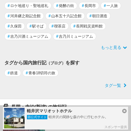
#
ロケ地巡り・聖地巡礼
#
発酵の街
#
長岡市
#
一人旅
#
河井継之助記念館
#
山本五十六記念館
#
朝日酒造
#
久保田
#
駅そば
#
喫茶店
#
長岡戦災資料館
#
吉乃川酒ミュージアム
#
吉乃川ミュージアム
もっと見る
タグから国内旅行記
を探す
（ブログ）
#
鉄道
#
青春18切符の旅
タグ一覧
長岡・寺泊(新潟) の旅行記
軽井沢マリオットホテル
軽井沢の閑静な森の中に佇むホテル。
宿公式サイト
長岡市の実家に帰省 2026.4.15～16
スポンサー提供
by 黒田(温泉)さん