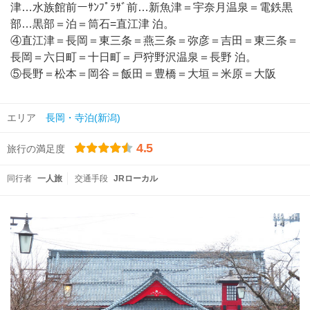
津…水族館前ーｻﾝﾌﾟﾗｻﾞ前…新魚津＝宇奈月温泉＝電鉄黒
部…黒部＝泊＝筒石=直江津 泊。
④直江津＝長岡＝東三条＝燕三条＝弥彦＝吉田＝東三条＝
長岡＝六日町＝十日町＝戸狩野沢温泉＝長野 泊。
⑤長野＝松本＝岡谷＝飯田＝豊橋＝大垣＝米原＝大阪
エリア
長岡・寺泊(新潟)
4.5
旅行の満足度
同行者
一人旅
交通手段
JRローカル