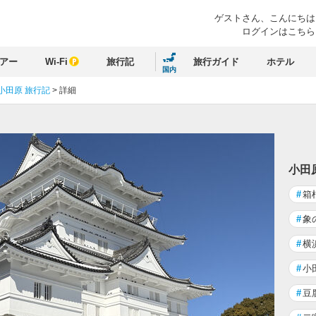
ゲストさん、
こんにちは
ログインはこちら
アー
Wi-Fi
旅行記
旅行ガイド
ホテル
国内
小田原 旅行記
>
詳細
小田
#
箱
#
象
#
横
#
小
#
豆