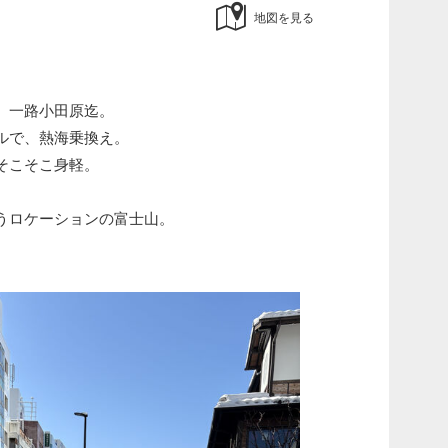
地図を見る
、一路小田原迄。
ルで、熱海乗換え。
そこそこ身軽。
うロケーションの富士山。