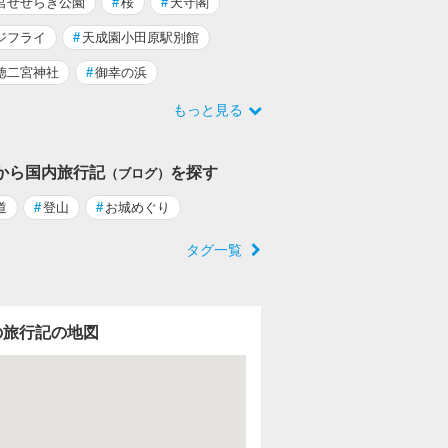
宮せせらぎ公園
#
桜
#
天守閣
ジフライ
#
天成園小田原駅別館
徳二宮神社
#
御幸の浜
もっと見る
から国内旅行記
を探す
（ブログ）
道
#
登山
#
お城めぐり
タグ一覧
の旅行記の地図