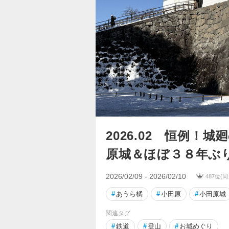
2026.02 恒例！
原城＆ほぼ３８年ぶ
2026/02/09 - 2026/02/10
487位(
#
あうら橘
#
小田原
#
小田原城
関連タグ
#
鉄道
#
登山
#
お城めぐり