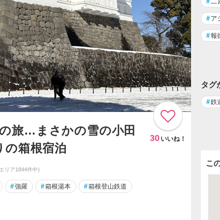
#
二
#
ア
#
報
タグ
#
鉄
城廻の旅…まさかの雪の小田
30
いいね！
りの箱根宿泊
こ
同エリア1844件中)
#
強羅
#
箱根湯本
#
箱根登山鉄道