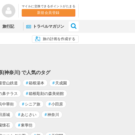
マイルに交換できるポイントがたまる
新規会員登録
×
旅行記
トラベルマガジン
旅の計画を作成する
原(神奈川) で人気のタグ
根登山鉄道
#
箱根湯本
#
天成園
の鼻テラス
#
箱根彫刻の森美術館
浜中華街
#
シニア旅
#
小田原
田原城
#
あじさい
#
神奈川
腐懐石
#
東學坊