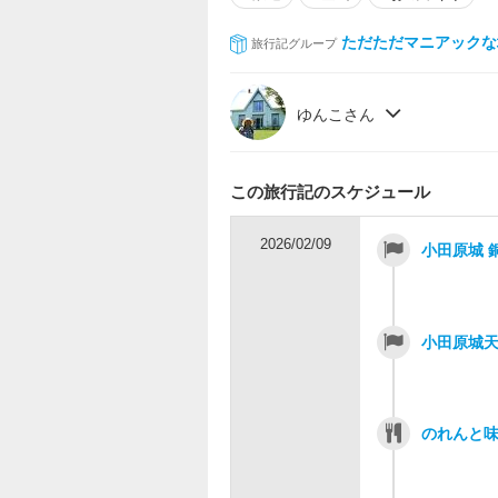
ただただマニアックな
旅行記グループ
ゆんこさん
この旅行記のスケジュール
2026/02/09
小田原城 
小田原城
のれんと味