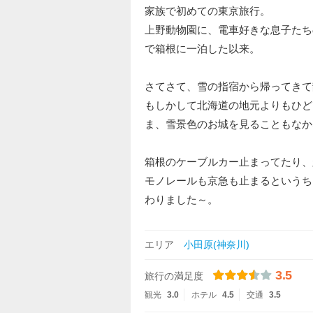
家族で初めての東京旅行。
上野動物園に、電車好きな息子たち
で箱根に一泊した以来。
さてさて、雪の指宿から帰ってきて
もしかして北海道の地元よりもひど
ま、雪景色のお城を見ることもなか
箱根のケーブルカー止まってたり、
モノレールも京急も止まるというち
わりました～。
エリア
小田原(神奈川)
3.5
旅行の満足度
観光
3.0
ホテル
4.5
交通
3.5