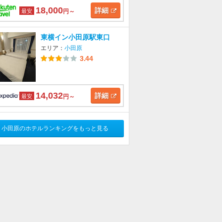
18,000
詳細
最安
円～
東横イン小田原駅東口
エリア：
小田原
3.44
14,032
詳細
最安
円～
小田原のホテルランキングをもっと見る