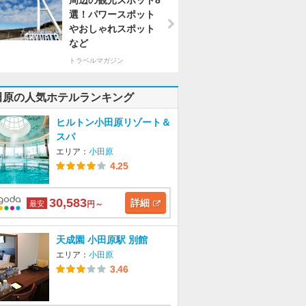
周辺の観光スポット8
選！パワースポット
やおしゃれスポット
など
トラベルマガジン
田原の人気ホテルランキング
ヒルトン小田原リゾート＆
スパ
エリア：
小田原
4.25
30,583
詳細
最安
円～
天成園 小田原駅 別館
エリア：
小田原
3.46