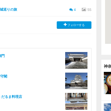
城巡りの旅
4
55
フォローする
銅門
神
天守閣
 だるま料理店