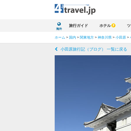
旅行ガイド
ホテル
ツ
海外
ホーム
>
国内
>
関東地方
>
神奈川県
>
小田原
>
小田原旅行記（ブログ） 一覧に戻る