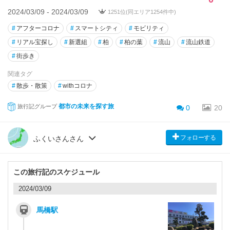
2024/03/09 - 2024/03/09
1251位(同エリア1254件中)
#
アフターコロナ
#
スマートシティ
#
モビリティ
#
リアル宝探し
#
新選組
#
柏
#
柏の葉
#
流山
#
流山鉄道
#
街歩き
関連タグ
#
散歩・散策
#
withコロナ
都市の未来を探す旅
旅行記グループ
0
20
フォローする
ふくいさんさん
この旅行記のスケジュール
2024/03/09
馬橋駅