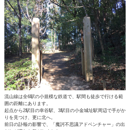
流山線は全6駅の小規模な鉄道で、駅間も徒歩で行ける範
囲の距離にあります。
起点から2駅目の幸谷駅、3駅目の小金城址駅周辺で手がか
りを見つけ、更に北へ。
前日の訃報の影響で、「魔訶不思議アドベンチャー」の出