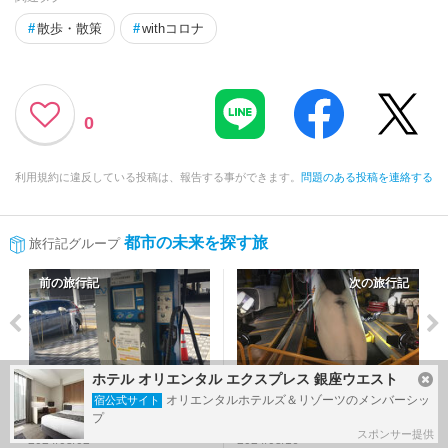
#
散歩・散策
#
withコロナ
0
利用規約に違反している投稿は、報告する事ができます。
問題のある投稿を連絡する
都市の未来を探す旅
旅行記グループ
前の旅行記
次の旅行記
ホテル オリエンタル エクスプレス 銀座ウエスト
【都市の未来を探す旅】
【都市の未来を探す旅】
オリエンタルホテルズ＆リゾーツのメンバーシッ
宿公式サイト
(5) 浦和美園
(7) 押上
プ
スポンサー提供
2024/03/02～
2024/03/16～