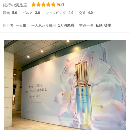
5.0
旅行の満足度
観光
5.0
グルメ
3.0
ショッピング
4.0
交通
4.0
同行者
一人旅
一人あたり費用
1万円未満
交通手段
私鉄
徒歩