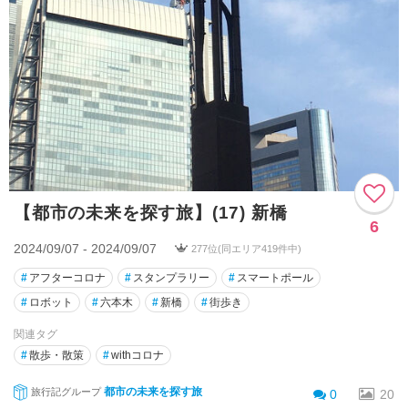
【都市の未来を探す旅】(17) 新橋
6
2024/09/07 - 2024/09/07
277位(同エリア419件中)
#
アフターコロナ
#
スタンプラリー
#
スマートポール
#
ロボット
#
六本木
#
新橋
#
街歩き
関連タグ
#
散歩・散策
#
withコロナ
都市の未来を探す旅
旅行記グループ
0
20