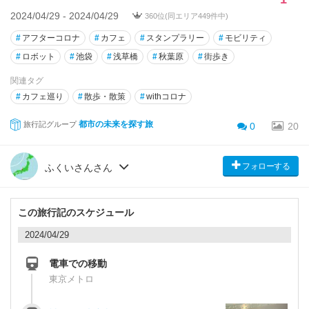
2024/04/29 - 2024/04/29
360位(同エリア449件中)
#
アフターコロナ
#
カフェ
#
スタンプラリー
#
モビリティ
#
ロボット
#
池袋
#
浅草橋
#
秋葉原
#
街歩き
関連タグ
#
カフェ巡り
#
散歩・散策
#
withコロナ
都市の未来を探す旅
旅行記グループ
0
20
フォローする
ふくいさんさん
この旅行記のスケジュール
2024/04/29
電車での移動
東京メトロ