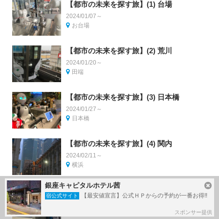
【都市の未来を探す旅】(1) 台場
2024/01/07～
お台場
【都市の未来を探す旅】(2) 荒川
2024/01/20～
田端
【都市の未来を探す旅】(3) 日本橋
2024/01/27～
日本橋
【都市の未来を探す旅】(4) 関内
2024/02/11～
横浜
銀座キャピタルホテル茜
【都市の未来を探す旅】(5) 浦和美園
【最安値宣言】公式ＨＰからの予約が一番お得!!
宿公式サイト
2024/03/02～
浦和
スポンサー提供