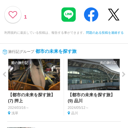
1
利用規約に違反している投稿は、報告する事ができます。
問題のある投稿を連絡する
都市の未来を探す旅
旅行記グループ
前の旅行記
次の旅行記
【都市の未来を探す旅】
【都市の未来を探す旅】
(7) 押上
(9) 品川
2024/03/16～
2024/05/12～
浅草
品川