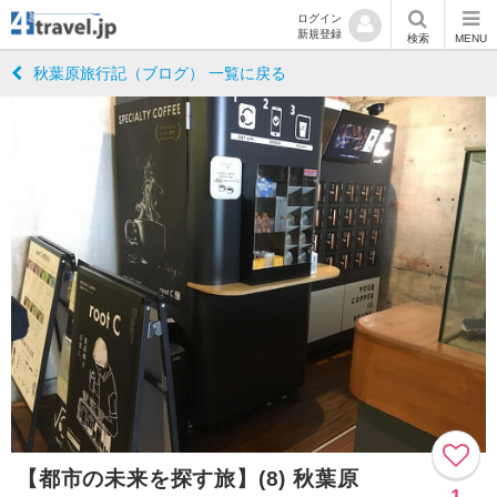
ログイン
新規登録
検索
MENU
秋葉原旅行記（ブログ） 一覧に戻る
【都市の未来を探す旅】(8) 秋葉原
1