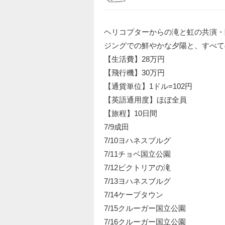
ヘリコプターからの滝と虹の共演・
ジングでの鮮やかな夕陽と、すべて
【生活費】28万円
【飛行機】30万円
【通貨単位】1ドル=102円
【英語通用度】ほぼ全員
【旅程】10日間
7/9成田
7/10ヨハネスブルグ
7/11チョベ国立公園
7/12ビクトリアの滝
7/13ヨハネスブルグ
7/14ケープタウン
7/15クルーガー国立公園
7/16クルーガー国立公園