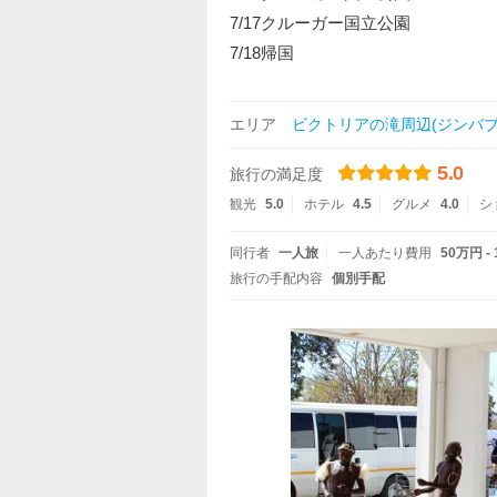
7/17クルーガー国立公園
7/18帰国
エリア
ビクトリアの滝周辺(ジンバブ
5.0
旅行の満足度
観光
5.0
ホテル
4.5
グルメ
4.0
シ
同行者
一人旅
一人あたり費用
50万円 -
旅行の手配内容
個別手配