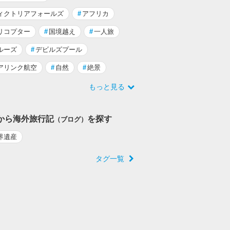
ィクトリアフォールズ
#
アフリカ
リコプター
#
国境越え
#
一人旅
ルーズ
#
デビルズプール
アリンク航空
#
自然
#
絶景
もっと見る
から海外旅行記
を探す
（ブログ）
界遺産
タグ一覧