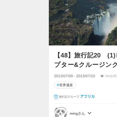
【48】旅行記20 (
プター&クルージン
2013/07/09 - 2013/07/10
191位(
#
世界遺産
アフリカ
旅行記グループ
mingさん