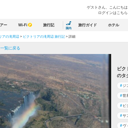
ゲストさん、
こんにちは
ログインはこちら
アー
Wi-Fi
旅行記
旅行ガイド
ホテル
国内
リアの滝周辺
>
ビクトリアの滝周辺 旅行記
>
詳細
 一覧に戻る
ビク
のタ
#
ジ
#
世
#
ビ
#
サ
#
ヴ