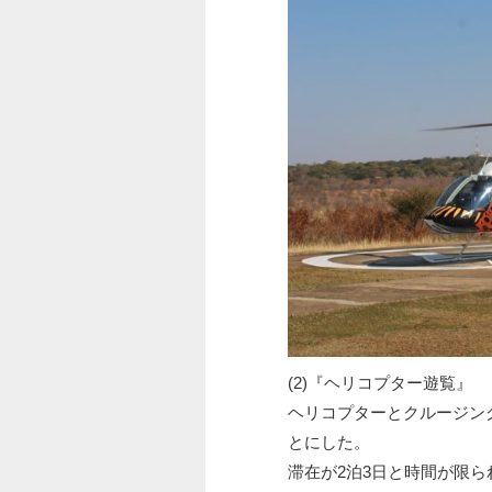
(2)『ヘリコプター遊覧』
ヘリコプターとクルージン
とにした。
滞在が2泊3日と時間が限