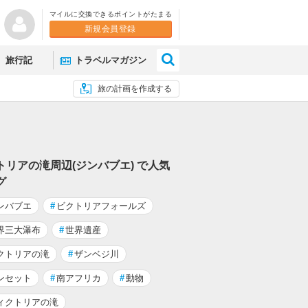
マイルに交換できるポイントがたまる
新規会員登録
×
旅行記
トラベルマガジン
旅の計画を作成する
トリアの滝周辺(ジンバブエ) で人気
グ
ンバブエ
#
ビクトリアフォールズ
界三大瀑布
#
世界遺産
クトリアの滝
#
ザンベジ川
ンセット
#
南アフリカ
#
動物
ィクトリアの滝