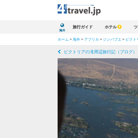
旅行ガイド
ホテル
ツ
海外
ホーム
>
海外
>
アフリカ
>
ジンバブエ
>
ビクト
ビクトリアの滝周辺旅行記（ブログ）