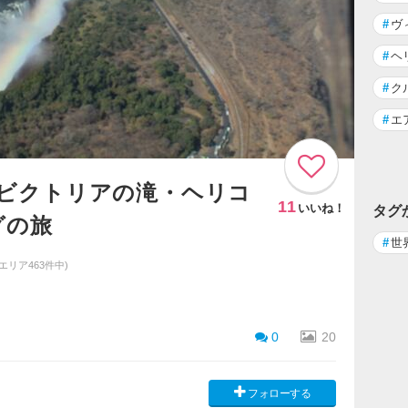
#
ヴ
#
ヘ
#
ク
#
エ
1)ビクトリアの滝・ヘリコ
11
いいね！
タグ
グの旅
#
世
同エリア463件中)
0
20
フォローする