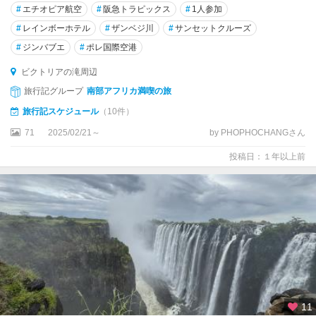
#
エチオピア航空
#
阪急トラピックス
#
1人参加
#
レインボーホテル
#
ザンベジ川
#
サンセットクルーズ
#
ジンバブエ
#
ポレ国際空港
ビクトリアの滝周辺
旅行記グループ
南部アフリカ満喫の旅
旅行記スケジュール
（10件）
71
2025/02/21～
by PHOPHOCHANGさん
投稿日：１年以上前
11