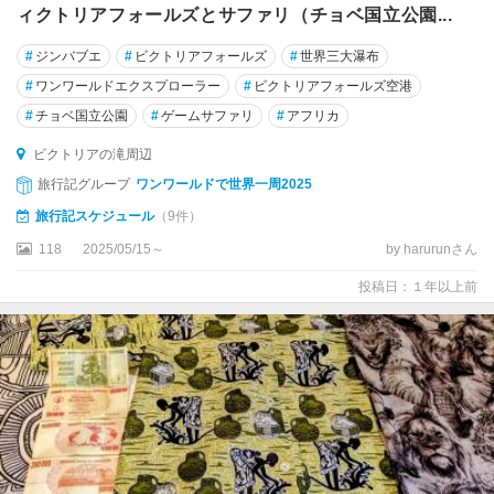
ィクトリアフォールズとサファリ（チョベ国立公園...
#
ジンバブエ
#
ビクトリアフォールズ
#
世界三大瀑布
#
ワンワールドエクスプローラー
#
ビクトリアフォールズ空港
#
チョベ国立公園
#
ゲームサファリ
#
アフリカ
ビクトリアの滝周辺
旅行記グループ
ワンワールドで世界一周2025
旅行記スケジュール
（9件）
118
2025/05/15～
by harurunさん
投稿日：１年以上前