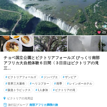
49
チョベ国立公園とビクトリアフォールズ びっくり南部
アフリカ大自然体験６日間〈３日目はビクトリアの滝
三...
#
ビクトリアフォールズ
#
ジンバブエ
#
ザンビア
#
世界三大瀑布
#
ヘリコプター
#
雨季
#
レインボーホテル
#
阪急トラピックス
#
1人参加
#
ビクトリアの滝
ビクトリアの滝周辺
旅行記グループ
南部アフリカ満喫の旅