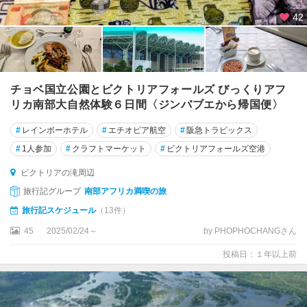
42
チョベ国立公園とビクトリアフォールズ びっくりアフ
リカ南部大自然体験６日間〈ジンバブエから帰国便〉
#
レインボーホテル
#
エチオピア航空
#
阪急トラピックス
#
1人参加
#
クラフトマーケット
#
ビクトリアフォールズ空港
ビクトリアの滝周辺
旅行記グループ
南部アフリカ満喫の旅
旅行記スケジュール
（13件）
45
2025/02/24～
by PHOPHOCHANGさん
投稿日：１年以上前