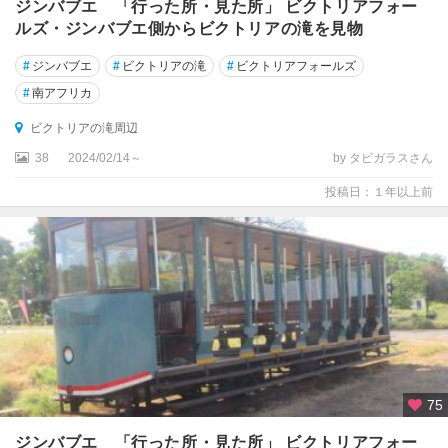
ジンバブエ 「行った所・見た所」 ビクトリアフォー
ルズ・ジンバブエ側からビクトリアの滝を見物
#
ジンバブエ
#
ビクトリアの滝
#
ビクトリアフォールズ
#
南アフリカ
ビクトリアの滝周辺
38
2024/02/14～
by タビガラスさん
投稿日：１年以上前
75
ジンバブエ 「行った所・見た所」 ビクトリアフォー