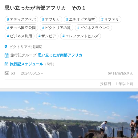
思い立ったが南部アフリカ その１
#
アディスアベバ
#
アフリカ
#
エチオピア航空
#
サファリ
#
チョベ国立公園
#
ビクトリアの滝
#
ビジネスラウンジ
#
ビジネス利用
#
ザンビア
#
エレファントヒルズ
ビクトリアの滝周辺
旅行記グループ
思い立ったが南部アフリカ
旅行記スケジュール
（6件）
63
2024/06/15～
by samyaoさん
投稿日：１年以上前