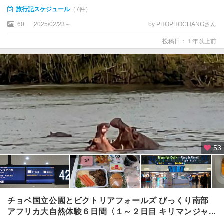
旅行記スケジュール
（7件）
60
2025/02/23～
by PHOPHOCHANGさん
投稿日：１年以上前
53
チョベ国立公園とビクトリアフォールズ びっくり南部
アフリカ大自然体験６日間〈１～２日目 キリマンジャ...