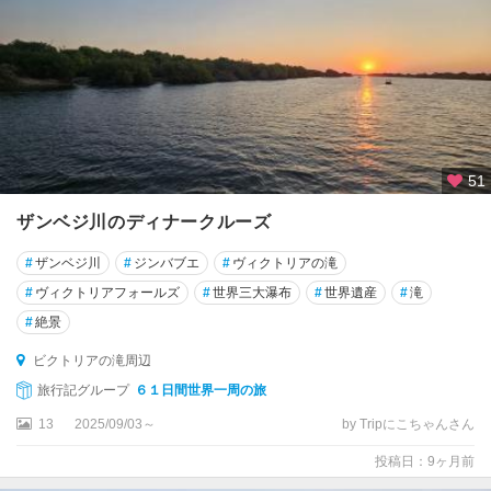
51
ザンベジ川のディナークルーズ
#
ザンベジ川
#
ジンバブエ
#
ヴィクトリアの滝
#
ヴィクトリアフォールズ
#
世界三大瀑布
#
世界遺産
#
滝
#
絶景
ビクトリアの滝周辺
旅行記グループ
６１日間世界一周の旅
13
2025/09/03～
by Tripにこちゃんさん
投稿日：9ヶ月前