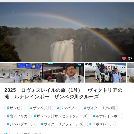
37
2025 ロヴォスレイルの旅（1/4） ヴィクトリアの
滝 ルナレインボー ザンベジ川クルーズ
#
ザンビア
#
ザンベジ川
#
ジンバブエ
#
ヴィクトリアの滝
#
南アフリカ
#
ザンベジ川サンセットクルーズ
#
ルナレインボー
#
ジンバブエドル
#
ヴィクトリアフォールズ
#
ロボスレール