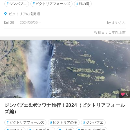
#
ジンバブエ
#
ビクトリアフォールズ
#
虹の滝
ビクトリアの滝周辺
29
2024/09/09～
by まやさん
投稿日：１年以上前
6
ジンバブエ&ボツワナ旅行！2024（ビクトリアフォール
ズ編）
#
ビクトリアフォールズ
#
ビクトリアの滝
#
ジンバブエ