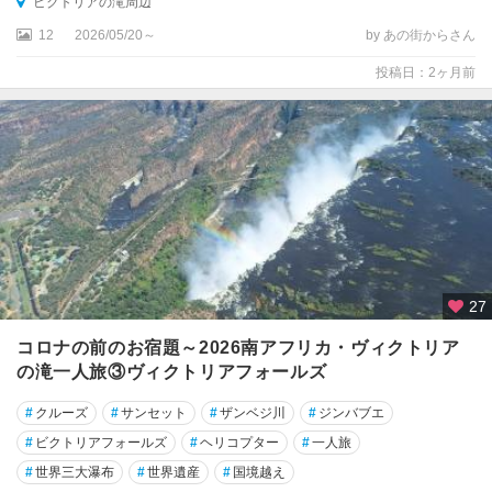
ビクトリアの滝周辺
12
2026/05/20～
by あの街からさん
投稿日：2ヶ月前
27
コロナの前のお宿題～2026南アフリカ・ヴィクトリア
の滝一人旅③ヴィクトリアフォールズ
#
クルーズ
#
サンセット
#
ザンベジ川
#
ジンバブエ
#
ビクトリアフォールズ
#
ヘリコプター
#
一人旅
#
世界三大瀑布
#
世界遺産
#
国境越え