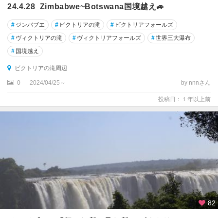
24.4.28_Zimbabwe~Botswana国境越え🚙
#
ジンバブエ
#
ビクトリアの滝
#
ビクトリアフォールズ
#
ヴィクトリアの滝
#
ヴィクトリアフォールズ
#
世界三大瀑布
#
国境越え
ビクトリアの滝周辺
0
2024/04/25～
by nnnさん
投稿日：１年以上前
82