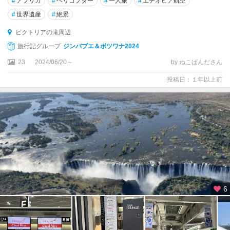
#
アフリカ
#
ヘリコプター
#
一人旅
#
エチオピア航空
#
世界遺産
#
絶景
ビクトリアの滝周辺
旅行記グループ
ジンバブエ＆ボツワナ2024
23
2024/06/20～
by ねこぱんださん
投稿日：１年以上前
6