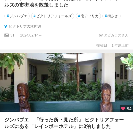
ルズの市街地を散策しました
#
ジンバブエ
#
ビクトリアフォールズ
#
南アフリカ
#
街歩き
ビクトリアの滝周辺
31
2024/02/14～
by タビガラスさん
投稿日：１年以上前
84
ジンバブエ 「行った所・見た所」 ビクトリアフォー
ルズにある「レインボーホテル」に3泊しました