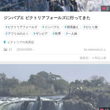
2
ジンバブエ ビクトリアフォールズに行ってきた
#
ビクトリアフォールズ
#
ジンバブエ
#
国境越え
#
ひとり旅
#
アフリカの人々
#
ザンビア
#
乾季
#
一人旅
ビクトリアの滝周辺
13
2024/10/08～
by nekosaruさん
投稿日：１年以上前