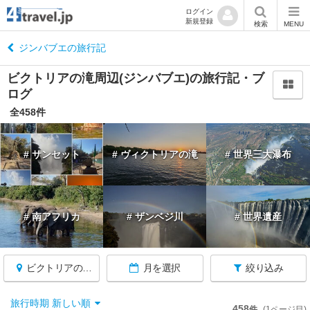
ログイン
新規登録
閉
検索
MENU
じ
る
ジンバブエの旅行記
ビクトリアの滝周辺(ジンバブエ)の旅行記・ブ
ログ
全458件
ジ
ン
# サンセット
# ヴィクトリアの滝
# 世界三大瀑布
バ
ブ
エ
へ
戻
# 南アフリカ
# ザンベジ川
# 世界遺産
る
★
ビクトリアの滝周辺
月を選択
絞り込み
ハ
ラ
旅行時期 新しい順
458
件
(1ページ目)