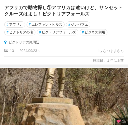
アフリカで動物探し①アフリカは遠いけど、サンセット
クルーズはよし！ビクトリアフォールズ
#
アフリカ
#
エレファントヒルズ
#
ジンバブエ
#
ビクトリアの滝
#
ビクトリアフォールズ
#
ビジネス利用
ビクトリアの滝周辺
13
2024/09/23～
by なつままさん
投稿日：１年以上前
15