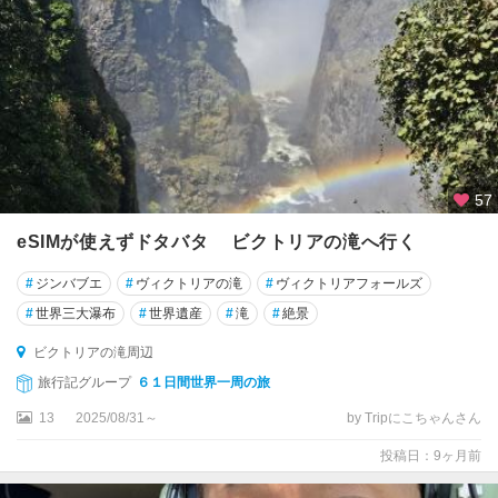
57
eSIMが使えずドタバタ ビクトリアの滝へ行く
#
ジンバブエ
#
ヴィクトリアの滝
#
ヴィクトリアフォールズ
#
世界三大瀑布
#
世界遺産
#
滝
#
絶景
ビクトリアの滝周辺
旅行記グループ
６１日間世界一周の旅
13
2025/08/31～
by Tripにこちゃんさん
投稿日：9ヶ月前