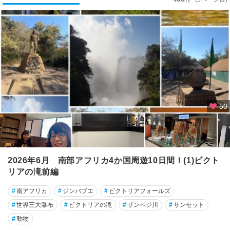
レ
★
ビ
ク
ト
リ
ア
の
滝
50
周
辺
ブ
ラ
2026年6月 南部アフリカ4か国周遊10日間！(1)ビクト
ワ
リアの滝前編
ヨ
#
南アフリカ
#
ジンバブエ
#
ビクトリアフォールズ
#
世界三大瀑布
#
ビクトリアの滝
#
ザンベジ川
#
サンセット
#
動物