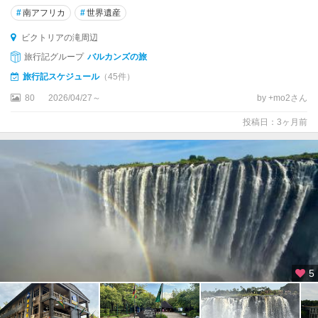
#
南アフリカ
#
世界遺産
ビクトリアの滝周辺
旅行記グループ
バルカンズの旅
旅行記スケジュール
（45件）
80
2026/04/27～
by +mo2さん
投稿日：3ヶ月前
5