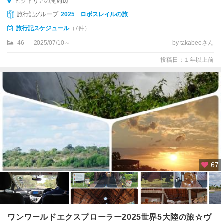
ビクトリアの滝周辺
旅行記グループ
2025 ロボスレイルの旅
旅行記スケジュール
（7件）
46
2025/07/10～
by takabeeさん
投稿日：１年以上前
67
ワンワールドエクスプローラー2025世界5大陸の旅☆ヴ