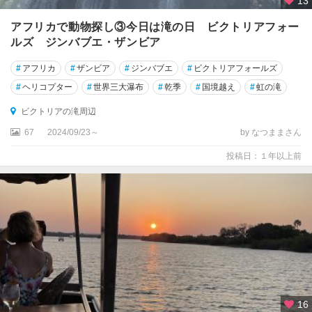
13
アフリカで動物探し③今日は滝の日 ビクトリアフォー
ルズ ジンバブエ・ザンビア
#
アフリカ
#
ザンビア
#
ジンバブエ
#
ビクトリアフォールズ
#
ヘリコプター
#
世界三大瀑布
#
乾季
#
国境越え
#
虹の滝
ビクトリアの滝周辺
67
2024/09/23～
by なつままさん
投稿日：１年以上前
16