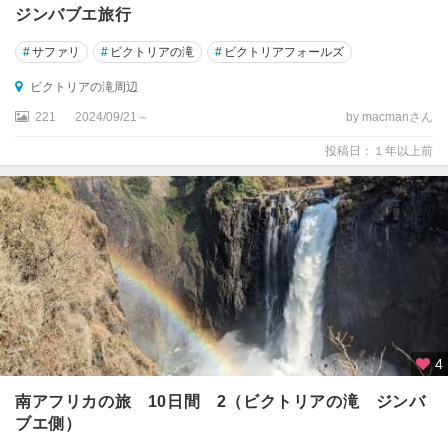
ジンバブエ旅行
#
サファリ
#
ビクトリアの滝
#
ビクトリアフォールズ
ビクトリアの滝周辺
221
2024/09/21～
by macmanさん
投稿日：１年以上前
4
南アフリカの旅 10日間 2（ビクトリアの滝 ジンバ
ブエ側）