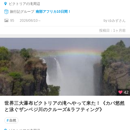
ビクトリアの滝周辺
旅行記グループ
南部アフリカ10日間！
95
2026/06/10～
by ゆみずさん
投稿日：1ヶ月前
42
世界三大瀑布ビクトリアの滝へやって来た！《カバ悠然
と泳ぐザンベジ川のクルーズ&ラフティング》
#
自然