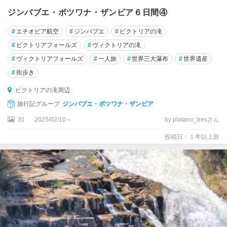
ジンバブエ・ボツワナ・ザンビア６日間④
#
エチオピア航空
#
ジンバブエ
#
ビクトリアの滝
#
ビクトリアフォールズ
#
ヴィクトリアの滝
#
ヴィクトリアフォールズ
#
一人旅
#
世界三大瀑布
#
世界遺産
#
街歩き
ビクトリアの滝周辺
旅行記グループ
ジンバブエ・ボツワナ・ザンビア
31
2025/02/10～
by platano_tresさん
投稿日：１年以上前