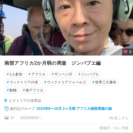
9
南部アフリカ2か月弱の周遊 ジンバブエ編
#
1人参加
#
アフリカ
#
ザンベジ川
#
ジンバブエ
#
ヴィクトリアの滝
#
ヴィクトリアフォールズ
#
世界三大瀑布
#
動物
#
南アフリカ
ビクトリアの滝周辺
旅行記グループ
2025年8〜10月 2ヶ月弱 アフリカ南部周遊の旅
37
2025/08/30～
by あこさん
投稿日：11ヶ月前