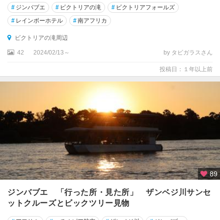
#
ジンバブエ
#
ビクトリアの滝
#
ビクトリアフォールズ
#
レインボーホテル
#
南アフリカ
ビクトリアの滝周辺
42
2024/02/13～
by タビガラスさん
投稿日：１年以上前
89
ジンバブエ 「行った所・見た所」 ザンベジ川サンセ
ットクルーズとビックツリー見物