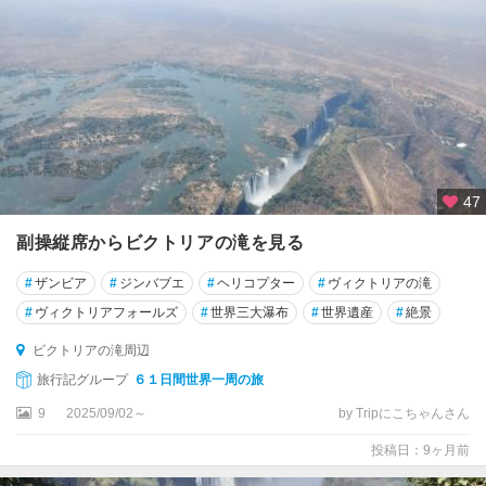
47
副操縦席からビクトリアの滝を見る
#
ザンビア
#
ジンバブエ
#
ヘリコプター
#
ヴィクトリアの滝
#
ヴィクトリアフォールズ
#
世界三大瀑布
#
世界遺産
#
絶景
ビクトリアの滝周辺
旅行記グループ
６１日間世界一周の旅
9
2025/09/02～
by Tripにこちゃんさん
投稿日：9ヶ月前