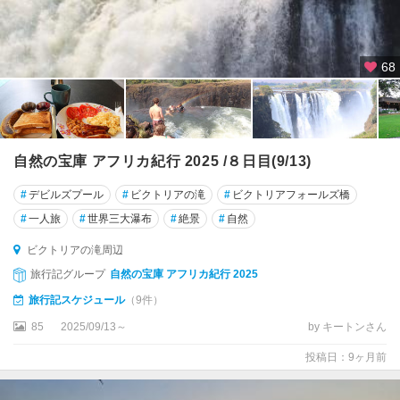
68
自然の宝庫 アフリカ紀行 2025 /８日目(9/13)
#
デビルズプール
#
ビクトリアの滝
#
ビクトリアフォールズ橋
#
一人旅
#
世界三大瀑布
#
絶景
#
自然
ビクトリアの滝周辺
旅行記グループ
自然の宝庫 アフリカ紀行 2025
旅行記スケジュール
（9件）
85
2025/09/13～
by キートンさん
投稿日：9ヶ月前