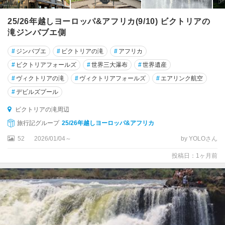
25/26年越しヨーロッパ&アフリカ(9/10) ビクトリアの
滝ジンバブエ側
#
ジンバブエ
#
ビクトリアの滝
#
アフリカ
#
ビクトリアフォールズ
#
世界三大瀑布
#
世界遺産
#
ヴィクトリアの滝
#
ヴィクトリアフォールズ
#
エアリンク航空
#
デビルズプール
ビクトリアの滝周辺
旅行記グループ
25/26年越しヨーロッパ&アフリカ
52
2026/01/04～
by YOLOさん
投稿日：1ヶ月前