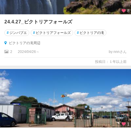
8
24.4.27_ビクトリアフォールズ
#
ジンバブエ
#
ビクトリアフォールズ
#
ビクトリアの滝
ビクトリアの滝周辺
2
2024/04/26～
by nnnさん
投稿日：１年以上前
1