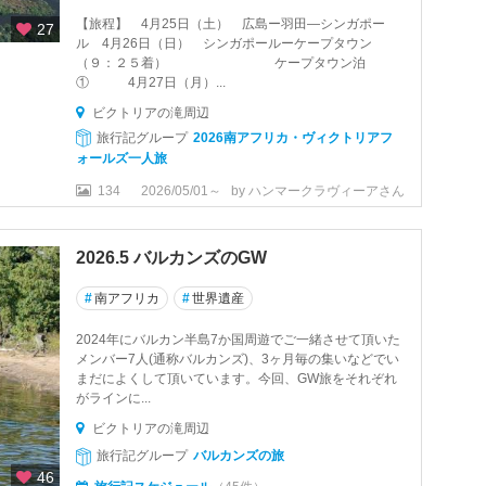
【旅程】 4月25日（土） 広島ー羽田―シンガポー
27
ル 4月26日（日） シンガポールーケープタウン
（９：２５着） ケープタウン泊
① 4月27日（月）...
ビクトリアの滝周辺
旅行記グループ
2026南アフリカ・ヴィクトリアフ
ォールズ一人旅
134
2026/05/01～
by ハンマークラヴィーアさん
2026.5 バルカンズのGW
#
南アフリカ
#
世界遺産
2024年にバルカン半島7か国周遊でご一緒させて頂いた
メンバー7人(通称バルカンズ)、3ヶ月毎の集いなどでい
まだによくして頂いています。今回、GW旅をそれぞれ
がラインに...
ビクトリアの滝周辺
旅行記グループ
バルカンズの旅
46