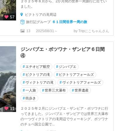
２０２５年８月から、2か月間の世界一周旅行に出てい
ました。
ビクトリアの滝周辺
57
旅行記グループ
６１日間世界一周の旅
13
2025/08/31～
by Tripにこちゃんさん
ジンバブエ・ボツワナ・ザンビア６日間
④
#
エチオピア航空
#
ジンバブエ
#
ビクトリアの滝
#
ビクトリアフォールズ
#
ヴィクトリアの滝
#
ヴィクトリアフォールズ
#
一人旅
#
世界三大瀑布
#
世界遺産
#
街歩き
11
２０２５年２月にジンバブエ・ザンビア・ボツワナに行
ってきました。ジンバブエ・ザンビアでは世界三大瀑布
の一つヴィクトリアの滝周辺でウォーキング、ボツワナ
のチョベ国立公園で...