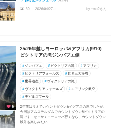
旅行記スケジュール
（45件）
80
2026/04/27～
by +mo2さん
25/26年越しヨーロッパ&アフリカ(9/10)
ビクトリアの滝ジンバブエ側
#
ジンバブエ
#
ビクトリアの滝
#
アフリカ
#
ビクトリアフォールズ
#
世界三大瀑布
#
世界遺産
#
ヴィクトリアの滝
#
ヴィクトリアフォールズ
#
エアリンク航空
#
デビルズプール
5
2年前はリオでカウントダウン&イグアスの滝でしたが、
今回はアムステルダムでカウントダウン&ビクトリアの
滝です！せっかくヨーロッパ行くなら、カウントダウン
以外も楽しみたい...