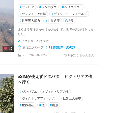
#
ザンビア
#
ジンバブエ
#
ヘリコプター
#
ヴィクトリアの滝
#
ヴィクトリアフォールズ
#
世界三大瀑布
#
世界遺産
#
絶景
２０２５年８月から２か月かけて、世界一周旅行をしま
した。
ビクトリアの滝周辺
旅行記グループ
６１日間世界一周の旅
47
9
2025/09/02～
by Tripにこちゃんさん
eSIMが使えずドタバタ ビクトリアの滝
へ行く
#
ジンバブエ
#
ヴィクトリアの滝
#
ヴィクトリアフォールズ
#
世界三大瀑布
#
世界遺産
#
滝
#
絶景