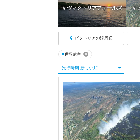
# ヴィクトリアフォールズ
#
ビクトリアの滝周辺
×
#
世界遺産
ジンバブエへ戻る
旅行時期 新しい順
★ハラレ
★ビクトリアの滝周辺
ブラワヨ