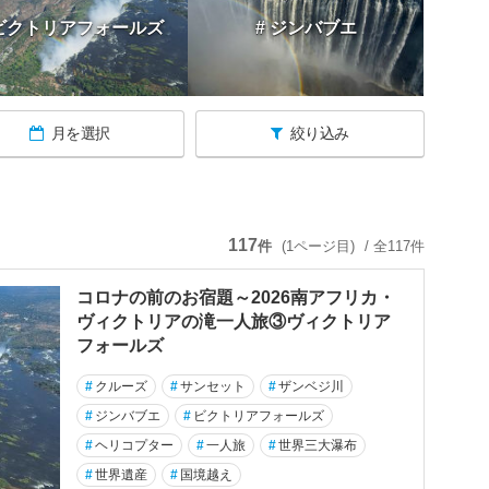
 ビクトリアフォールズ
# ジンバブエ
月を選択
絞り込み
117
件
(1ページ目)
/ 全117件
コロナの前のお宿題～2026南アフリカ・
ヴィクトリアの滝一人旅③ヴィクトリア
フォールズ
#
クルーズ
#
サンセット
#
ザンベジ川
#
ジンバブエ
#
ビクトリアフォールズ
#
ヘリコプター
#
一人旅
#
世界三大瀑布
#
世界遺産
#
国境越え