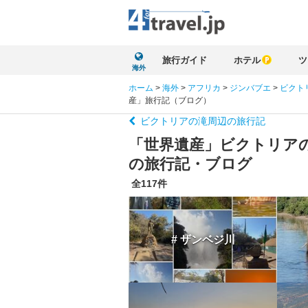
旅行ガイド
ホテル
ツ
海外
ホーム
>
海外
>
アフリカ
>
ジンバブエ
>
ビクト
産」旅行記（ブログ）
ビクトリアの滝周辺の旅行記
「世界遺産」ビクトリアの
の旅行記・ブログ
全117件
# ザンベジ川