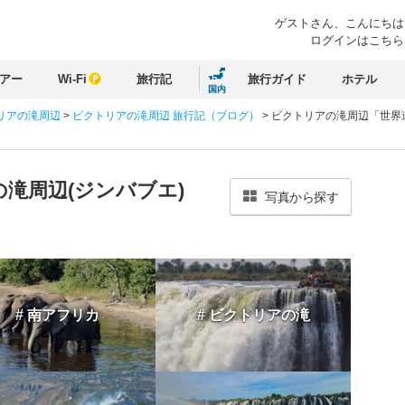
ゲストさん、
こんにちは
ログインはこちら
アー
Wi-Fi
旅行記
旅行ガイド
ホテル
国内
リアの滝周辺
>
ビクトリアの滝周辺 旅行記（ブログ）
>
ビクトリアの滝周辺「世界
滝周辺(ジンバブエ)
写真から探す
# 南アフリカ
# ビクトリアの滝