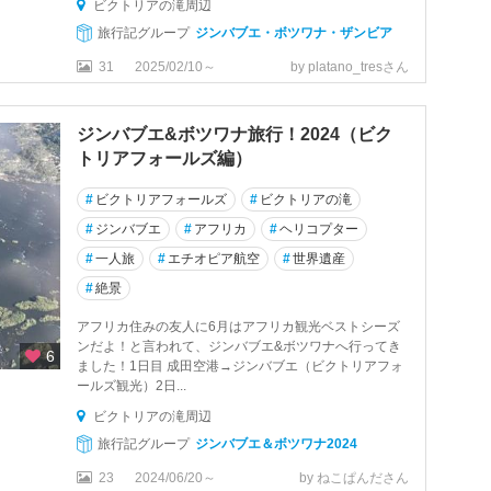
ビクトリアの滝周辺
旅行記グループ
ジンバブエ・ボツワナ・ザンビア
31
2025/02/10～
by platano_tresさん
ジンバブエ&ボツワナ旅行！2024（ビク
トリアフォールズ編）
#
ビクトリアフォールズ
#
ビクトリアの滝
#
ジンバブエ
#
アフリカ
#
ヘリコプター
#
一人旅
#
エチオピア航空
#
世界遺産
#
絶景
アフリカ住みの友人に6月はアフリカ観光ベストシーズ
ンだよ！と言われて、ジンバブエ&ボツワナへ行ってき
6
ました！1日目 成田空港→ジンバブエ（ビクトリアフォ
ールズ観光）2日...
ビクトリアの滝周辺
旅行記グループ
ジンバブエ＆ボツワナ2024
23
2024/06/20～
by ねこぱんださん