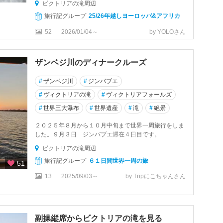
ビクトリアの滝周辺
旅行記グループ
25/26年越しヨーロッパ&アフリカ
52
2026/01/04～
by YOLOさん
ザンベジ川のディナークルーズ
#
ザンベジ川
#
ジンバブエ
#
ヴィクトリアの滝
#
ヴィクトリアフォールズ
#
世界三大瀑布
#
世界遺産
#
滝
#
絶景
２０２５年８月から１０月中旬まで世界一周旅行をしま
した。９月３日 ジンバブエ滞在４日目です。
ビクトリアの滝周辺
旅行記グループ
６１日間世界一周の旅
51
13
2025/09/03～
by Tripにこちゃんさん
副操縦席からビクトリアの滝を見る