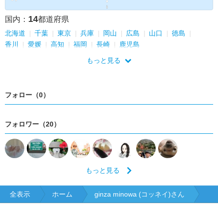
14
国内：
都道府県
北海道
千葉
東京
兵庫
岡山
広島
山口
徳島
香川
愛媛
高知
福岡
長崎
鹿児島
もっと見る
フォロー（0）
フォロワー（20）
もっと見る
全表示
ホーム
ginza minowa (コッネイ)さん