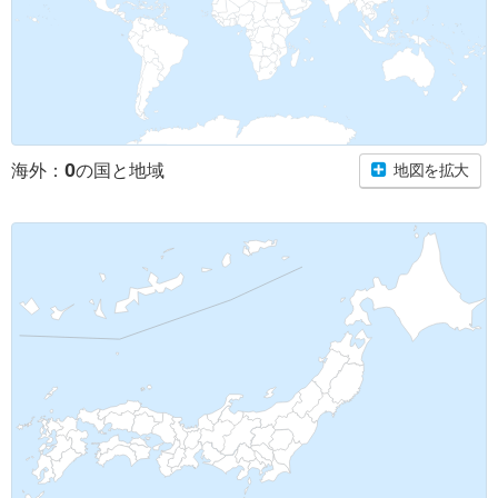
0
海外：
の国と地域
地図を拡大