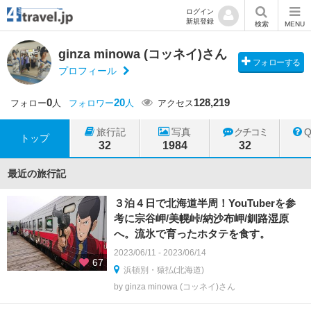
ログイン
新規登録
検索
MENU
ginza minowa (コッネイ)さん
フォローする
プロフィール
0
20
128,219
フォロー
人
フォロワー
人
アクセス
旅行記
写真
クチコミ
トップ
32
1984
32
最近の旅行記
３泊４日で北海道半周！YouTuberを参
考に宗谷岬/美幌峠/納沙布岬/釧路湿原
へ。流氷で育ったホタテを食す。
2023/06/11 - 2023/06/14
67
浜頓別・猿払(北海道)
by ginza minowa (コッネイ)さん