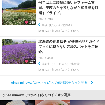
例年以上に綺麗に咲いたファーム富
田。美瑛の丘を巡りながら富良野を目
指すドライブ。
2021/07/16
149
美瑛（びえい）(北海道)
by ginza minowa (コッネイ)さん
北海道の春夏秋冬 定番観光地とガイド
ブックに載らない穴場スポットをご紹
介。
2021/04/28
127
倶知安（くっちゃん）(北海道)
by ginza minowa (コッネイ)さん
ginza minowa (コッネイ)さんの旅行記をもっと見る
ginza minowa (コッネイ)さんのイチオシ写真